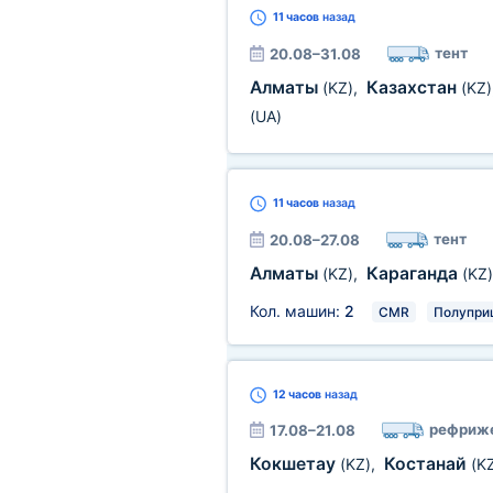
11 часов
назад
тент
20.08–31.08
Алматы
Казахстан
(KZ)
,
(KZ)
(UA)
11 часов
назад
тент
20.08–27.08
Алматы
Караганда
(KZ)
,
(KZ)
Кол. машин:
2
CMR
Полупри
12 часов
назад
рефриж
17.08–21.08
Кокшетау
Костанай
(KZ)
,
(K