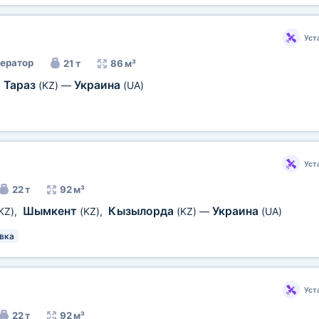
Уст
ератор
21 т
86 м³
Тараз
Украина
,
(KZ)
—
(UA)
Уст
22 т
92 м³
Шымкент
Кызылорда
Украина
KZ)
,
(KZ)
,
(KZ)
—
(UA)
вка
Уст
22 т
92 м³