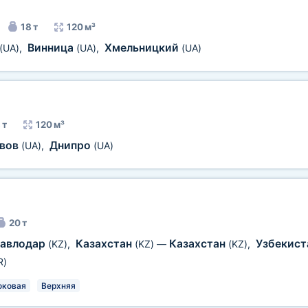
18 т
120 м³
Винница
Хмельницкий
(UA)
,
(UA)
,
(UA)
 т
120 м³
вов
Днипро
(UA)
,
(UA)
20 т
авлодар
Казахстан
Казахстан
Узбекис
(KZ)
,
(KZ)
—
(KZ)
,
R)
оковая
Верхняя