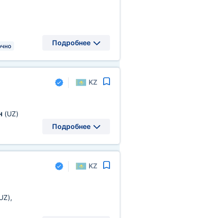
Подробнее
очно
KZ
н
(UZ)
Подробнее
KZ
UZ)
,