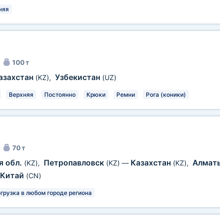
няя
100 т
азахстан
Узбекистан
(KZ)
,
(UZ)
Верхняя
Постоянно
Крюки
Ремни
Рога (коники)
70 т
я обл.
Петропавловск
Казахстан
Алмат
(KZ)
,
(KZ)
—
(KZ)
,
Китай
(CN)
грузка в любом городе региона