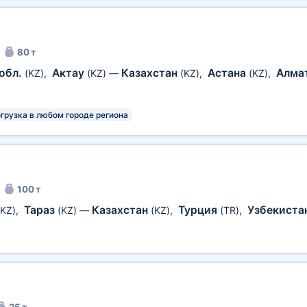
80 т
обл.
Актау
Казахстан
Астана
Алма
(KZ)
,
(KZ)
—
(KZ)
,
(KZ)
,
грузка в любом городе региона
100 т
Тараз
Казахстан
Турция
Узбекиста
(KZ)
,
(KZ)
—
(KZ)
,
(TR)
,