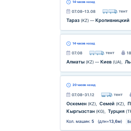
14 часов
назад
тент
07.08–13.08
Тараз
Кропивницкий
(KZ)
—
14 часов
назад
тент
07.08
18
Алматы
Киев
Ль
(KZ)
—
(UA)
,
20 часов
назад
тент
07.08–31.12
Оскемен
Семей
П
(KZ)
,
(KZ)
,
Кыргызстан
Турция
(KG)
,
(T
Кол. машин:
5
(длн=
13,6м
)
Б