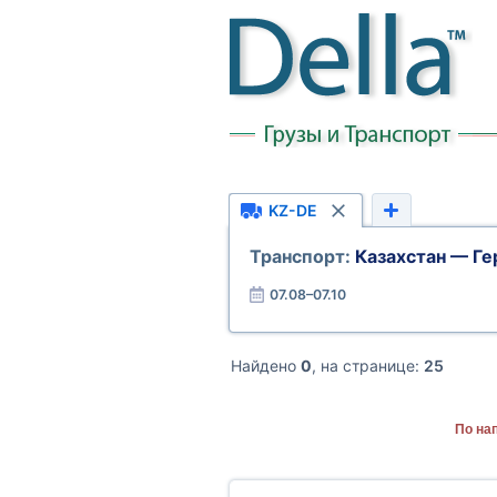
KZ-DE
Транспорт:
Казахстан — Ге
07.08–07.10
Найдено
0
, на странице:
25
По на