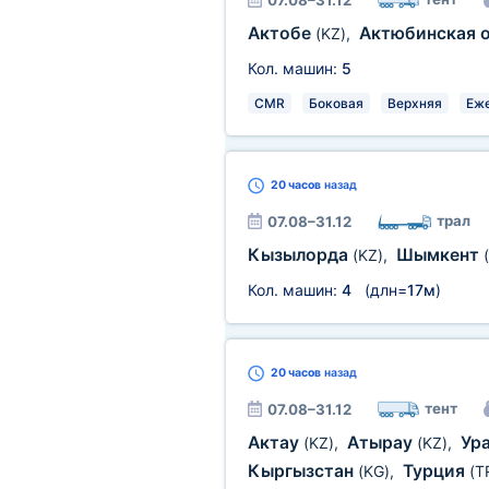
07.08–31.12
Актобе
Актюбинская 
(KZ)
,
Кол. машин:
5
CMR
Боковая
Верхняя
Еж
20 часов
назад
трал
07.08–31.12
Кызылорда
Шымкент
(KZ)
,
Кол. машин:
4
(длн=
17м
)
20 часов
назад
тент
07.08–31.12
Актау
Атырау
Ур
(KZ)
,
(KZ)
,
Кыргызстан
Турция
(KG)
,
(T