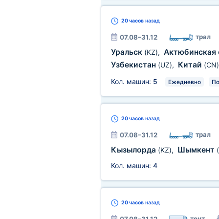
20 часов
назад
трал
07.08–31.12
Уральск
Актюбинская 
(KZ)
,
Узбекистан
Китай
(UZ)
,
(CN)
Кол. машин:
5
Ежедневно
По
20 часов
назад
трал
07.08–31.12
Кызылорда
Шымкент
(KZ)
,
Кол. машин:
4
20 часов
назад
тент