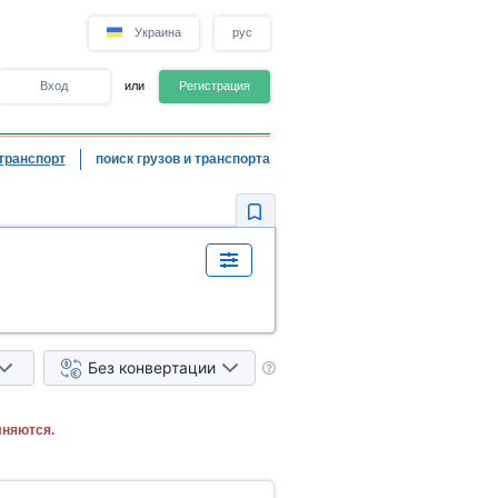
Украина
рус
Вход
или
Регистрация
транспорт
поиск грузов и транспорта
Без конвертации
лняются.