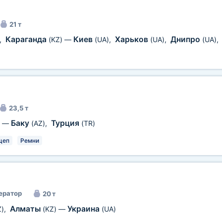
21 т
Караганда
Киев
Харьков
Днипро
,
(KZ)
—
(UA)
,
(UA)
,
(UA)
,
23,5 т
Баку
Турция
—
(AZ)
,
(TR)
цеп
Ремни
ератор
20 т
Алматы
Украина
Z)
,
(KZ)
—
(UA)