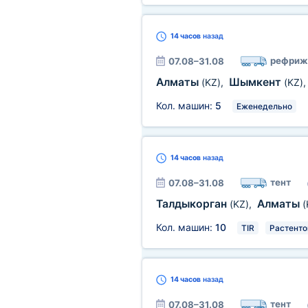
14 часов
назад
рефриж
07.08–31.08
Алматы
Шымкент
(KZ)
,
(KZ)
Кол. машин:
5
Еженедельно
14 часов
назад
тент
07.08–31.08
Талдыкорган
Алматы
(KZ)
,
(
Кол. машин:
10
TIR
Растенто
14 часов
назад
тент
07.08–31.08