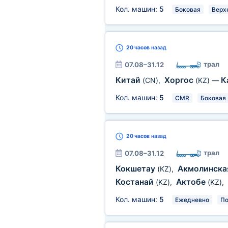
Кол. машин:
5
Боковая
Верх
20 часов
назад
трал
07.08–31.12
Китай
Хоргос
К
(CN)
,
(KZ)
—
Кол. машин:
5
CMR
Боковая
20 часов
назад
трал
07.08–31.12
Кокшетау
Акмолинска
(KZ)
,
Костанай
Актобе
(KZ)
,
(KZ)
,
Кол. машин:
5
Ежедневно
По