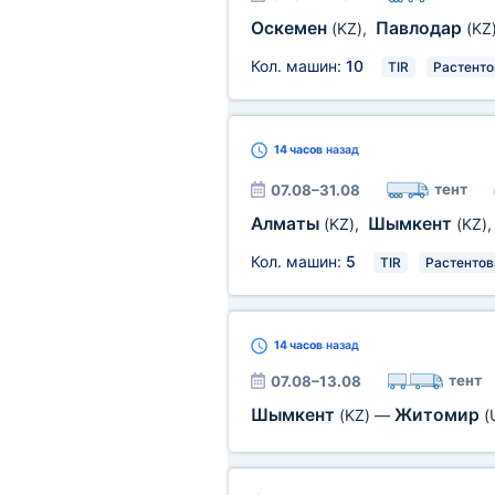
Оскемен
Павлодар
(KZ)
,
(KZ
Кол. машин:
10
TIR
Растенто
14 часов
назад
тент
07.08–31.08
Алматы
Шымкент
(KZ)
,
(KZ)
Кол. машин:
5
TIR
Растентов
14 часов
назад
тент
07.08–13.08
Шымкент
Житомир
(KZ)
—
(