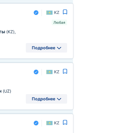
KZ
Любая
ты
(KZ)
,
Подробнее
KZ
н
(UZ)
Подробнее
KZ