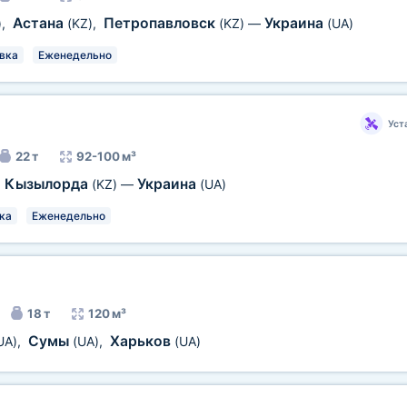
Астана
Петропавловск
Украина
)
,
(KZ)
,
(KZ)
—
(UA)
вка
Еженедельно
Уст
22 т
92-100 м³
Кызылорда
Украина
,
(KZ)
—
(UA)
ка
Еженедельно
18 т
120 м³
Сумы
Харьков
UA)
,
(UA)
,
(UA)