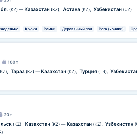
25 т
обл.
Казахстан
Астана
Узбекистан
(KZ)
—
(KZ)
,
(KZ)
,
(UZ)
енедельно
Крюки
Ремни
Деревянный пол
Рога (коники)
Ср
100 т
Тараз
Казахстан
Турция
Узбекиста
(KZ)
,
(KZ)
—
(KZ)
,
(TR)
,
20 т
альск
Казахстан
Казахстан
Узбекистан
(KZ)
,
(KZ)
—
(KZ)
,
(
R)