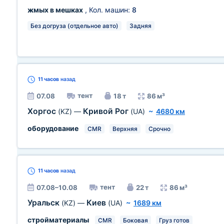
жмых в мешках
, Кол. машин:
8
Без догруза (отдельное авто)
Задняя
11 часов
назад
тент
07.08
18 т
86 м³
Хоргос
Кривой Рог
(KZ)
—
(UA)
~
4680 км
оборудование
CMR
Верхняя
Срочно
11 часов
назад
тент
07.08–10.08
22 т
86 м³
Уральск
Киев
(KZ)
—
(UA)
~
1689 км
стройматериалы
CMR
Боковая
Груз готов