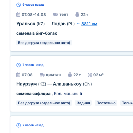
6 часов
назад
тент
07.08–14.08
22 т
Уральск
Лодзь
(KZ)
—
(PL)
~
8811 км
семена в биг-бэгах
Без догруза (отдельное авто)
7 часов
назад
крытая
07.08
22 т
92 м³
Наурзум
Алашанькоу
(KZ)
—
(CN)
семена сафлора
, Кол. машин:
5
Без догруза (отдельное авто)
Задняя
Постоянно
Тольк
7 часов
назад