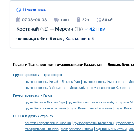
13 часов
назад
тент
07.08–08.08
22 т
86 м³
Костанай
Мерсин
(KZ)
—
(TR)
~
4211 км
чечевица в биг-бэгах
, Кол. машин:
5
Грузы и Транспорт для грузоперевозки Казахстан — Люксембург, 
Грузоперевозки
– Транспорт:
|
грузоперевозки Китай – Люксембург
грузоперевозки Кыргызстан – Лю
|
грузоперевозки Узбекистан – Люксембург
грузоперевозки Казахстан –
Грузоперевозки –
Грузы
:
|
|
грузы Китай – Люксембург
грузы Кыргызстан – Люксембург
грузы Мо
|
|
грузы Казахстан – Бельгия
грузы Казахстан – Германия
грузы Казах
DELLA в других странах
:
|
|
вантажні перевезення Україна
грузоперевозки Казахстан
грузоперев
|
|
|
transportation Lithuania
transportation Estonia
відстані між містами
odl