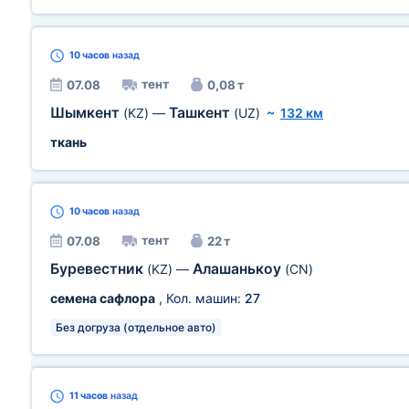
10 часов
назад
тент
07.08
0,08 т
Шымкент
Ташкент
(KZ)
—
(UZ)
~
132 км
ткань
10 часов
назад
тент
07.08
22 т
Буревестник
Алашанькоу
(KZ)
—
(CN)
семена сафлора
, Кол. машин:
27
Без догруза (отдельное авто)
11 часов
назад