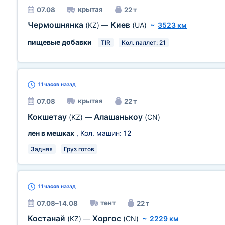
крытая
07.08
22 т
Чермошнянка
Киев
(KZ)
—
(UA)
~
3523 км
пищевые добавки
TIR
Кол. паллет: 21
11 часов
назад
крытая
07.08
22 т
Кокшетау
Алашанькоу
(KZ)
—
(CN)
лен в мешках
, Кол. машин:
12
Задняя
Груз готов
11 часов
назад
тент
07.08–14.08
22 т
Костанай
Хоргос
(KZ)
—
(CN)
~
2229 км