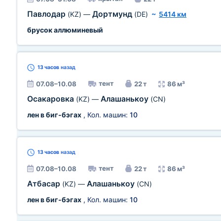
Павлодар
Дортмунд
(KZ)
—
(DE)
~
5414 км
брусок аллюминевый
13 часов
назад
тент
07.08–10.08
22 т
86 м³
Осакаровка
Алашанькоу
(KZ)
—
(CN)
лен в биг-бэгах
, Кол. машин:
10
13 часов
назад
тент
07.08–10.08
22 т
86 м³
Атбасар
Алашанькоу
(KZ)
—
(CN)
лен в биг-бэгах
, Кол. машин:
10