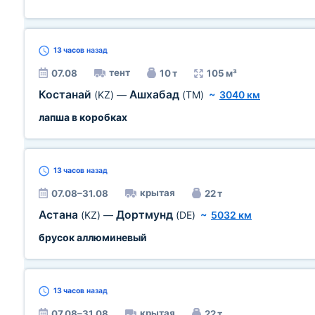
13 часов
назад
тент
07.08
10 т
105 м³
Костанай
Ашхабад
(KZ)
—
(TM)
~
3040 км
лапша в коробках
13 часов
назад
крытая
07.08–31.08
22 т
Астана
Дортмунд
(KZ)
—
(DE)
~
5032 км
брусок аллюминевый
13 часов
назад
крытая
07.08–31.08
22 т