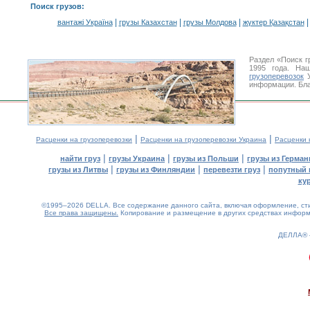
Поиск грузов
:
|
|
|
вантажі Україна
грузы Казахстан
грузы Молдова
жүктер Қазақстан
Раздел «Поиск г
1995 года. На
грузоперевозок
У
информации. Бла
|
|
Расценки на грузоперевозки
Расценки на грузоперевозки Украина
Расценки 
|
|
|
найти груз
грузы Украина
грузы из Польши
грузы из Герман
|
|
|
грузы из Литвы
грузы из Финляндии
перевезти груз
попутный 
ку
©1995–2026 DELLA. Все содержание данного сайта, включая оформление, стил
Все права защищены.
Копирование и размещение в других средствах информа
ДЕЛЛА®
0.21(aws4)
070826-05:13:14