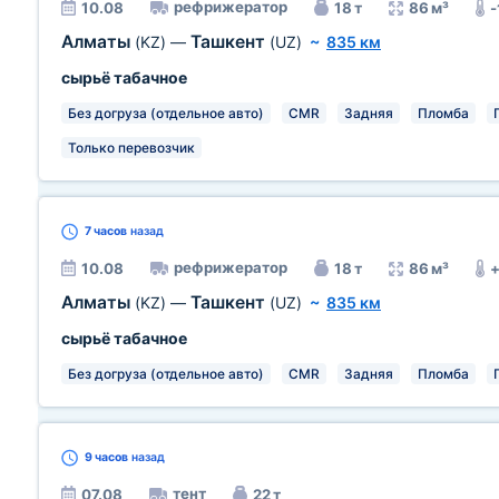
рефрижератор
10.08
18 т
86 м³
-
Алматы
Ташкент
(KZ)
—
(UZ)
~
835 км
сырьё табачное
Без догруза (отдельное авто)
CMR
Задняя
Пломба
Только перевозчик
7 часов
назад
рефрижератор
10.08
18 т
86 м³
Алматы
Ташкент
(KZ)
—
(UZ)
~
835 км
сырьё табачное
Без догруза (отдельное авто)
CMR
Задняя
Пломба
9 часов
назад
тент
07.08
22 т