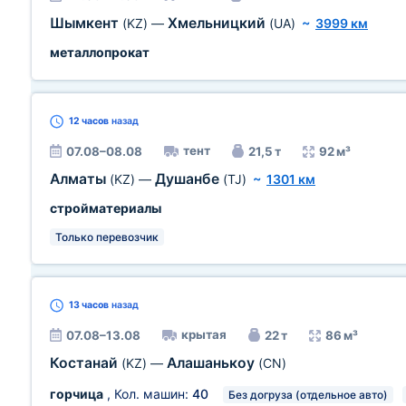
Шымкент
Хмельницкий
(KZ)
—
(UA)
~
3999 км
металлопрокат
12 часов
назад
тент
07.08–08.08
21,5 т
92 м³
Алматы
Душанбе
(KZ)
—
(TJ)
~
1301 км
стройматериалы
Только перевозчик
13 часов
назад
крытая
07.08–13.08
22 т
86 м³
Костанай
Алашанькоу
(KZ)
—
(CN)
горчица
, Кол. машин:
40
Без догруза (отдельное авто)