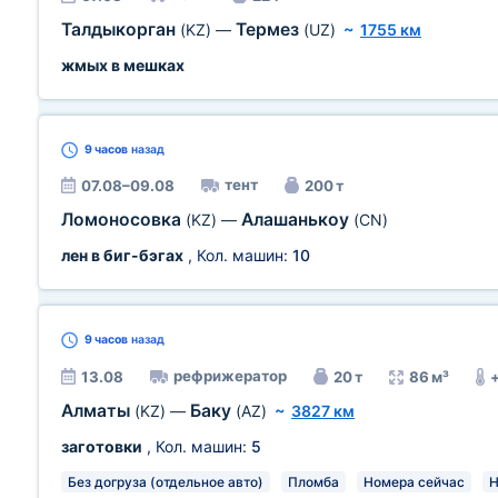
Талдыкорган
Термез
(KZ)
—
(UZ)
~
1755 км
жмых в мешках
9 часов
назад
тент
07.08–09.08
200 т
Ломоносовка
Алашанькоу
(KZ)
—
(CN)
лен в биг-бэгах
, Кол. машин:
10
9 часов
назад
рефрижератор
13.08
20 т
86 м³
Алматы
Баку
(KZ)
—
(AZ)
~
3827 км
заготовки
, Кол. машин:
5
Без догруза (отдельное авто)
Пломба
Номера сейчас
Н