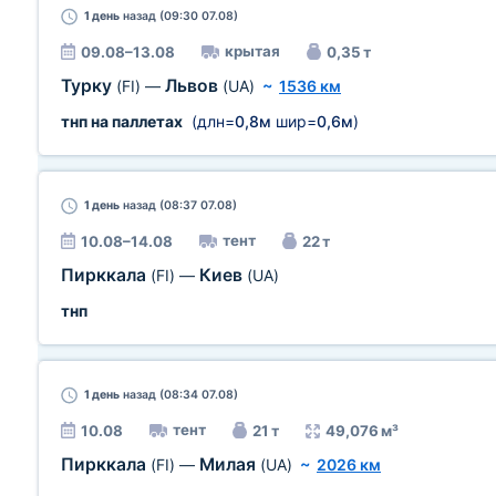
1 день
назад (09:30 07.08)
крытая
09.08–13.08
0,35 т
Турку
Львов
(FI)
—
(UA)
~
1536 км
тнп на паллетах
(длн=
0,8м
шир=
0,6м
)
1 день
назад (08:37 07.08)
тент
10.08–14.08
22 т
Пирккала
Киев
(FI)
—
(UA)
тнп
1 день
назад (08:34 07.08)
тент
10.08
21 т
49,076 м³
Пирккала
Милая
(FI)
—
(UA)
~
2026 км