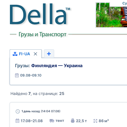
Су
FI-UA
Грузы:
Финляндия — Украина
09.08–09.10
Найдено
7
, на странице:
25
1 день
назад (14:04 07.08)
тент
17.08–21.08
22,5 т
86 м³