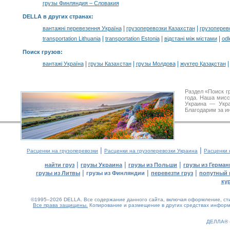
грузы Финляндия – Словакия
DELLA в других странах
:
|
|
вантажні перевезення Україна
грузоперевозки Казахстан
грузоперев
|
|
|
transportation Lithuania
transportation Estonia
відстані між містами
odl
Поиск грузов
:
|
|
|
вантажі Україна
грузы Казахстан
грузы Молдова
жүктер Қазақстан
Раздел «Поиск г
года. Наша мис
Украина — Укра
Благодарим за и
|
|
Расценки на грузоперевозки
Расценки на грузоперевозки Украина
Расценки 
|
|
|
найти груз
грузы Украина
грузы из Польши
грузы из Герман
|
|
|
грузы из Литвы
грузы из Финляндии
перевезти груз
попутный 
ку
©1995–2026 DELLA. Все содержание данного сайта, включая оформление, стил
Все права защищены.
Копирование и размещение в других средствах информа
ДЕЛЛА®
0.12(aws4)