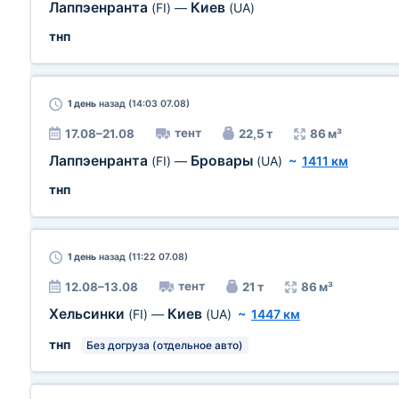
Лаппэенранта
Киев
(FI)
—
(UA)
тнп
1 день
назад (14:03 07.08)
тент
17.08–21.08
22,5 т
86 м³
Лаппэенранта
Бровары
(FI)
—
(UA)
~
1411 км
тнп
1 день
назад (11:22 07.08)
тент
12.08–13.08
21 т
86 м³
Хельсинки
Киев
(FI)
—
(UA)
~
1447 км
тнп
Без догруза (отдельное авто)