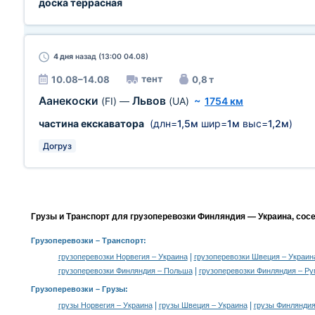
доска террасная
4 дня
назад (13:00 04.08)
тент
10.08–14.08
0,8 т
Аанекоски
Львов
(FI)
—
(UA)
~
1754 км
частина екскаватора
(длн=
1,5м
шир=
1м
выс=
1,2м
)
Догруз
Грузы и Транспорт для грузоперевозки Финляндия — Украина, сос
Грузоперевозки
– Транспорт:
|
грузоперевозки Норвегия – Украина
грузоперевозки Швеция – Украин
|
грузоперевозки Финляндия – Польша
грузоперевозки Финляндия – Р
Грузоперевозки –
Грузы
:
|
|
грузы Норвегия – Украина
грузы Швеция – Украина
грузы Финляндия