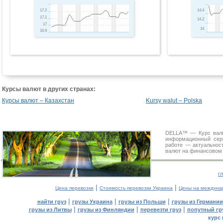
17.2
14.4
17.1
14.2
17
14
16.9
Курсы валют в других странах:
Курсы валют – Казахстан
Kursy walut – Polska
DELLA™ — Курс валю
информационный сер
работе — актуальнос
валют на финансовом 
г
|
|
Цена перевозки
Стоимость перевозки Украина
Цены на междуна
|
|
|
найти груз
грузы Украина
грузы из Польши
грузы из Германии
|
|
|
грузы из Литвы
грузы из Финляндии
перевезти груз
попутный гр
курс 