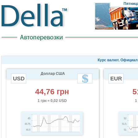
Пятниц
Курс валют. Официал
Доллар США
USD
EUR
44,76 грн
5
1 грн = 0,02 USD
1
45
52
44.75
51.5
44.5
51