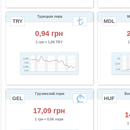
Турецкая лира
М
TRY
MDL
0,94 грн
1 грн = 1,06 TRY
1
0.955
2.6
0.95
2.575
0.945
2.55
0.94
Грузинский лари
Ве
GEL
HUF
17,09 грн
1
1 грн = 0,06 лари
1