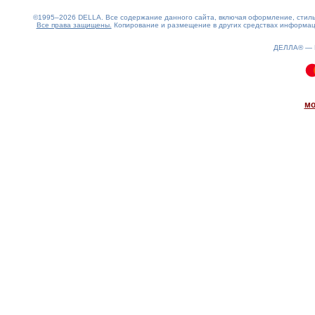
©1995–2026 DELLA. Все содержание данного сайта, включая оформление, стиль 
Все права защищены.
Копирование и размещение в других средствах информаци
ДЕЛЛА® —
8.93(aws3)
070826-22:14:37
мо