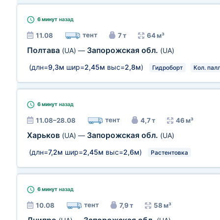
6 минут
назад
тент
11.08
7 т
64 м³
Полтава
Запорожская обл.
(UA)
—
(UA)
(длн=
9,3м
шир=
2,45м
выс=
2,8м
)
Гидроборт
Кол. палл
6 минут
назад
тент
11.08–28.08
4,7 т
46 м³
Харьков
Запорожская обл.
(UA)
—
(UA)
(длн=
7,2м
шир=
2,45м
выс=
2,6м
)
Растентовка
6 минут
назад
тент
10.08
7,9 т
58 м³