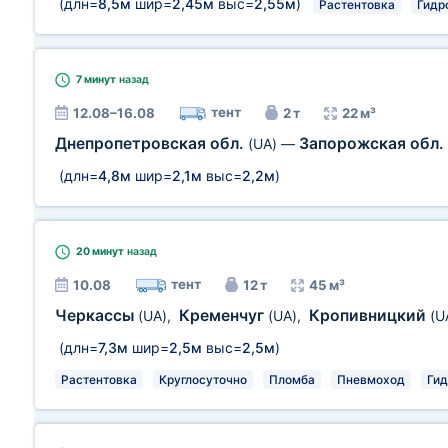
(длн=
8,5м
шир=
2,45м
выс=
2,55м
)
Растентовка
Гидр
7 минут
назад
тент
12.08–16.08
2 т
22 м³
Днепропетровская обл.
Запорожская обл.
(UA)
—
(длн=
4,8м
шир=
2,1м
выс=
2,2м
)
20 минут
назад
тент
10.08
12 т
45 м³
Черкассы
Кременчуг
Кропивницкий
(UA)
,
(UA)
,
(U
(длн=
7,3м
шир=
2,5м
выс=
2,5м
)
Растентовка
Круглосуточно
Пломба
Пневмоход
Гид