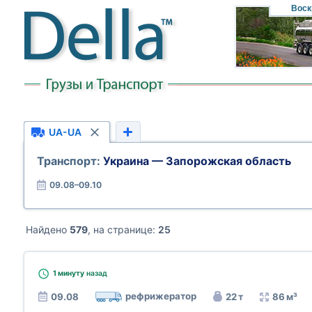
Воск
UA-UA
Транспорт:
Украина — Запорожская область
09.08–09.10
Найдено
579
, на странице:
25
1 минуту
назад
рефрижератор
09.08
22 т
86 м³