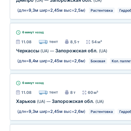
Днипро
Запорожская обл.
(UA)
—
(UA)
(длн=
9,3м
шир=
2,45м
выс=
2,5м
)
Растентовка
Гидро
6 минут
назад
тент
11.08
8,5 т
54 м³
Черкассы
Запорожская обл.
(UA)
—
(UA)
(длн=
8,4м
шир=
2,45м
выс=
2,6м
)
Боковая
Кол. паллет
6 минут
назад
тент
11.08
8 т
60 м³
Харьков
Запорожская обл.
(UA)
—
(UA)
(длн=
9,3м
шир=
2,45м
выс=
2,6м
)
Растентовка
Гидро