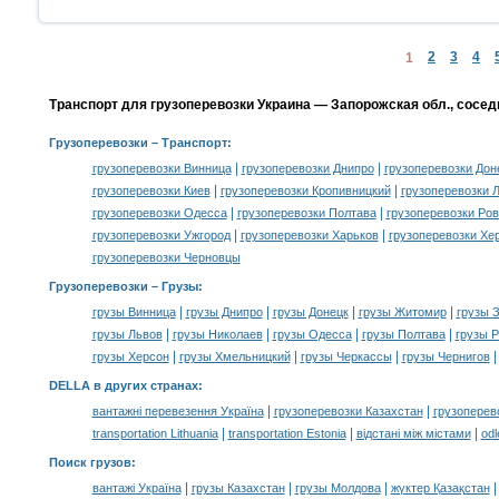
2
3
4
1
Транспорт для грузоперевозки Украина — Запорожская обл., сосед
Грузоперевозки
– Транспорт:
|
|
грузоперевозки Винница
грузоперевозки Днипро
грузоперевозки Дон
|
|
грузоперевозки Киев
грузоперевозки Кропивницкий
грузоперевозки 
|
|
грузоперевозки Одесса
грузоперевозки Полтава
грузоперевозки Ро
|
|
грузоперевозки Ужгород
грузоперевозки Харьков
грузоперевозки Хе
грузоперевозки Черновцы
Грузоперевозки –
Грузы
:
|
|
|
|
грузы Винница
грузы Днипро
грузы Донецк
грузы Житомир
грузы 
|
|
|
|
грузы Львов
грузы Николаев
грузы Одесса
грузы Полтава
грузы 
|
|
|
грузы Херсон
грузы Хмельницкий
грузы Черкассы
грузы Чернигов
DELLA в других странах
:
|
|
вантажні перевезення Україна
грузоперевозки Казахстан
грузоперев
|
|
|
transportation Lithuania
transportation Estonia
відстані між містами
odl
Поиск грузов
:
|
|
|
вантажі Україна
грузы Казахстан
грузы Молдова
жүктер Қазақстан