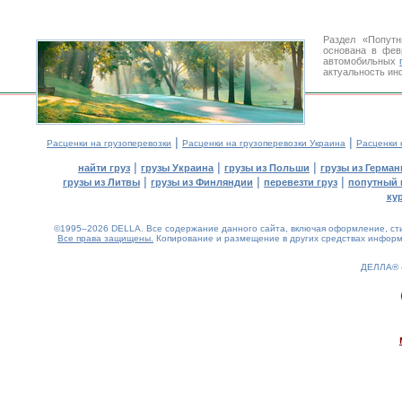
Раздел «Попутн
основана в фев
автомобильных
актуальность ин
|
|
Расценки на грузоперевозки
Расценки на грузоперевозки Украина
Расценки 
|
|
|
найти груз
грузы Украина
грузы из Польши
грузы из Герман
|
|
|
грузы из Литвы
грузы из Финляндии
перевезти груз
попутный 
ку
©1995–2026 DELLA. Все содержание данного сайта, включая оформление, стил
Все права защищены.
Копирование и размещение в других средствах информа
ДЕЛЛА®
0.32(aws4)
090826-11:08:59