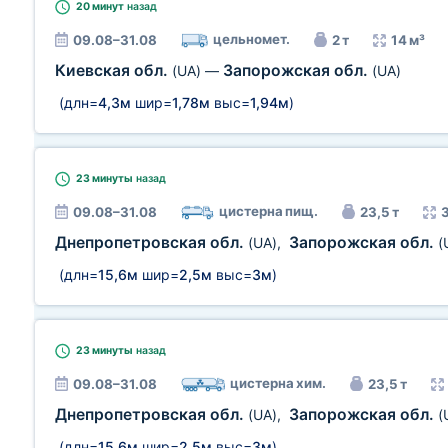
20 минут
назад
цельномет.
09.08–31.08
2 т
14 м³
Киевская обл.
Запорожская обл.
(UA)
—
(UA)
(длн=
4,3м
шир=
1,78м
выс=
1,94м
)
23 минуты
назад
цистерна пищ.
09.08–31.08
23,5 т
Днепропетровская обл.
Запорожская обл.
(UA)
,
(
(длн=
15,6м
шир=
2,5м
выс=
3м
)
23 минуты
назад
цистерна хим.
09.08–31.08
23,5 т
Днепропетровская обл.
Запорожская обл.
(UA)
,
(
(длн=
15,6м
шир=
2,5м
выс=
3м
)