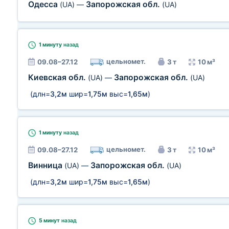
Одесса
Запорожская обл.
(UA)
—
(UA)
1 минуту
назад
цельномет.
09.08–27.12
3 т
10 м³
Киевская обл.
Запорожская обл.
(UA)
—
(UA)
(длн=
3,2м
шир=
1,75м
выс=
1,65м
)
1 минуту
назад
цельномет.
09.08–27.12
3 т
10 м³
Винница
Запорожская обл.
(UA)
—
(UA)
(длн=
3,2м
шир=
1,75м
выс=
1,65м
)
5 минут
назад