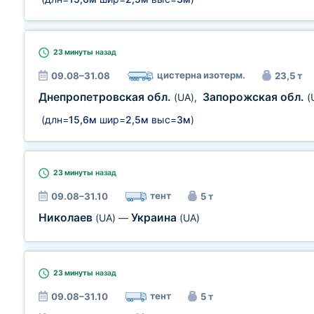
23 минуты
назад
цистерна изотерм.
09.08–31.08
23,5 т
Днепропетровская обл.
Запорожская обл.
(UA)
,
(
(длн=
15,6м
шир=
2,5м
выс=
3м
)
23 минуты
назад
тент
09.08–31.10
5 т
Николаев
Украина
(UA)
—
(UA)
23 минуты
назад
тент
09.08–31.10
5 т