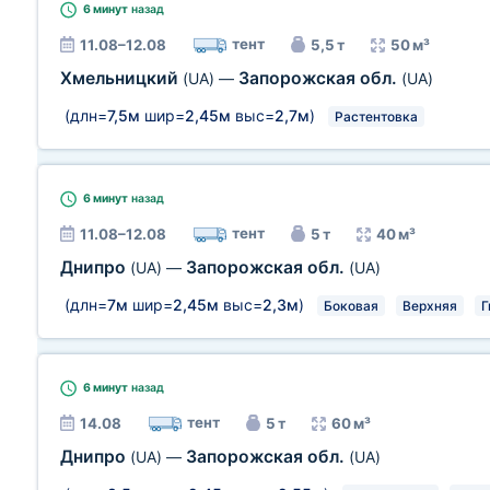
6 минут
назад
тент
11.08–12.08
5,5 т
50 м³
Хмельницкий
Запорожская обл.
(UA)
—
(UA)
(длн=
7,5м
шир=
2,45м
выс=
2,7м
)
Растентовка
6 минут
назад
тент
11.08–12.08
5 т
40 м³
Днипро
Запорожская обл.
(UA)
—
(UA)
(длн=
7м
шир=
2,45м
выс=
2,3м
)
Боковая
Верхняя
Г
6 минут
назад
тент
14.08
5 т
60 м³
Днипро
Запорожская обл.
(UA)
—
(UA)