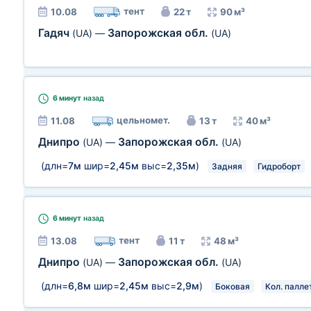
тент
10.08
22 т
90 м³
Гадяч
Запорожская обл.
(UA)
—
(UA)
6 минут
назад
цельномет.
11.08
13 т
40 м³
Днипро
Запорожская обл.
(UA)
—
(UA)
(длн=
7м
шир=
2,45м
выс=
2,35м
)
Задняя
Гидроборт
6 минут
назад
тент
13.08
11 т
48 м³
Днипро
Запорожская обл.
(UA)
—
(UA)
(длн=
6,8м
шир=
2,45м
выс=
2,9м
)
Боковая
Кол. паллет