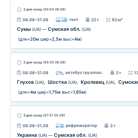
2 дня
назад (05:54 06.08)
тент
08.08–31.08
22 т
92 м³
Сумы
Сумская обл.
(UA)
—
(UA)
(длн=
20м
шир=
2,5м
выс=
4м
)
2 дня
назад (05:35 06.08)
автобус грузопас.
08.08–31.08
2 т
1
Глухов
Шостка
Кролевец
Сумска
(UA)
,
(UA)
,
(UA)
,
(длн=
4м
шир=
1,75м
выс=
1,85м
)
3 дня
назад (07:57 05.08)
рефрижератор
08.08–31.08
3 т
Украина
Сумская обл.
(UA)
—
(UA)