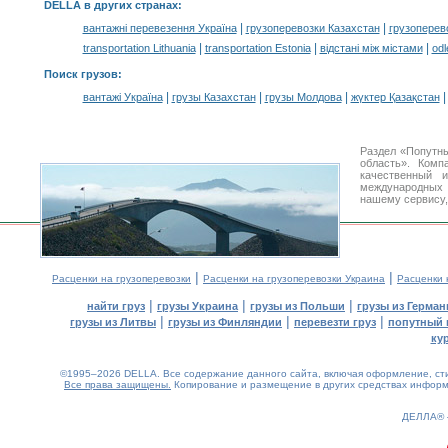
DELLA в других странах
:
|
|
вантажні перевезення Україна
грузоперевозки Казахстан
грузоперев
|
|
|
transportation Lithuania
transportation Estonia
відстані між містами
odl
Поиск грузов
:
|
|
|
вантажі Україна
грузы Казахстан
грузы Молдова
жүктер Қазақстан
Раздел «Попутны
область». Ком
качественный
международных 
нашему сервису,
|
|
Расценки на грузоперевозки
Расценки на грузоперевозки Украина
Расценки 
|
|
|
найти груз
грузы Украина
грузы из Польши
грузы из Герман
|
|
|
грузы из Литвы
грузы из Финляндии
перевезти груз
попутный 
ку
©1995–2026 DELLA. Все содержание данного сайта, включая оформление, стил
Все права защищены.
Копирование и размещение в других средствах информа
ДЕЛЛА®
0.15(aws4)
080826-11:57:21