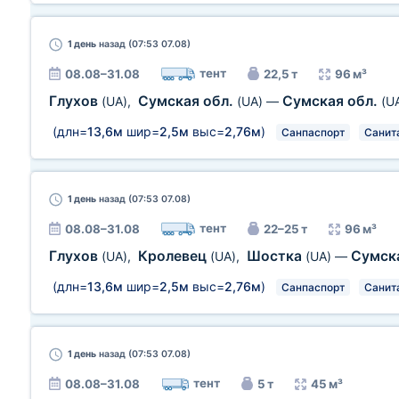
1 день
назад (07:53 07.08)
тент
08.08–31.08
22,5 т
96 м³
Глухов
Сумская обл.
Сумская обл.
(UA)
,
(UA)
—
(U
(длн=
13,6м
шир=
2,5м
выс=
2,76м
)
Санпаспорт
Санит
1 день
назад (07:53 07.08)
тент
08.08–31.08
22–25 т
96 м³
Глухов
Кролевец
Шостка
Сумск
(UA)
,
(UA)
,
(UA)
—
(длн=
13,6м
шир=
2,5м
выс=
2,76м
)
Санпаспорт
Санит
1 день
назад (07:53 07.08)
тент
08.08–31.08
5 т
45 м³