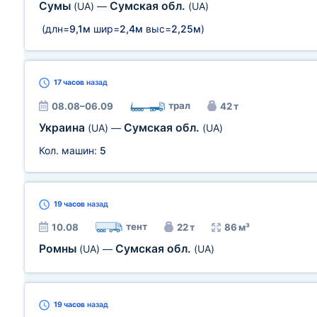
Сумы
Сумская обл.
(UA)
—
(UA)
(длн=
9,1м
шир=
2,4м
выс=
2,25м
)
17 часов
назад
трал
08.08–06.09
42 т
Украина
Сумская обл.
(UA)
—
(UA)
Кол. машин:
5
19 часов
назад
тент
10.08
22 т
86 м³
Ромны
Сумская обл.
(UA)
—
(UA)
19 часов
назад