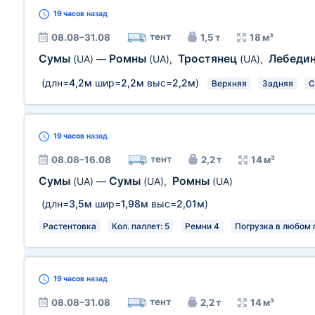
19 часов
назад
тент
08.08–31.08
1,5 т
18 м³
Сумы
Ромны
Тростянец
Лебеди
(UA)
—
(UA)
,
(UA)
,
(длн=
4,2м
шир=
2,2м
выс=
2,2м
)
Верхняя
Задняя
С
19 часов
назад
тент
08.08–16.08
2,2 т
14 м³
Сумы
Сумы
Ромны
(UA)
—
(UA)
,
(UA)
(длн=
3,5м
шир=
1,98м
выс=
2,01м
)
Растентовка
Кол. паллет: 5
Ремни 4
Погрузка в любом 
19 часов
назад
тент
08.08–31.08
2,2 т
14 м³