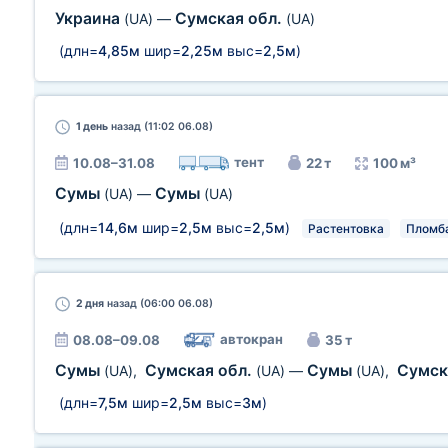
Украина
Сумская обл.
(UA)
—
(UA)
(длн=
4,85м
шир=
2,25м
выс=
2,5м
)
1 день
назад (11:02 06.08)
тент
10.08–31.08
22 т
100 м³
Сумы
Сумы
(UA)
—
(UA)
(длн=
14,6м
шир=
2,5м
выс=
2,5м
)
Растентовка
Пломб
2 дня
назад (06:00 06.08)
автокран
08.08–09.08
35 т
Сумы
Сумская обл.
Сумы
Сумск
(UA)
,
(UA)
—
(UA)
,
(длн=
7,5м
шир=
2,5м
выс=
3м
)