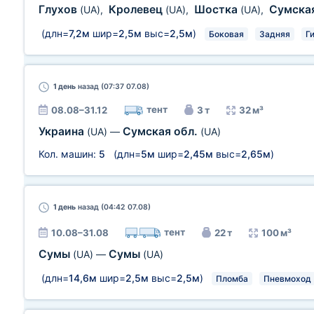
Глухов
Кролевец
Шостка
Сумска
(UA)
,
(UA)
,
(UA)
,
(длн=
7,2м
шир=
2,5м
выс=
2,5м
)
Боковая
Задняя
Г
1 день
назад (07:37 07.08)
тент
08.08–31.12
3 т
32 м³
Украина
Сумская обл.
(UA)
—
(UA)
Кол. машин:
5
(длн=
5м
шир=
2,45м
выс=
2,65м
)
1 день
назад (04:42 07.08)
тент
10.08–31.08
22 т
100 м³
Сумы
Сумы
(UA)
—
(UA)
(длн=
14,6м
шир=
2,5м
выс=
2,5м
)
Пломба
Пневмоход