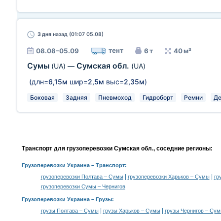
3 дня
назад (01:07 05.08)
тент
08.08–05.09
6 т
40 м³
Сумы
Сумская обл.
(UA)
—
(UA)
(длн=
6,15м
шир=
2,5м
выс=
2,35м
)
Боковая
Задняя
Пневмоход
Гидроборт
Ремни
Де
Транспорт для грузоперевозки Сумская обл., соседние регионы:
Грузоперевозки Украина
– Транспорт:
|
|
грузоперевозки Полтава – Сумы
грузоперевозки Харьков – Сумы
гр
грузоперевозки Сумы – Чернигов
Грузоперевозки Украина –
Грузы
:
|
|
грузы Полтава – Сумы
грузы Харьков – Сумы
грузы Чернигов – Су