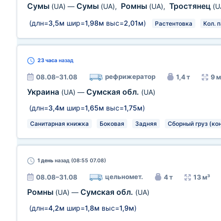
Сумы
Сумы
Ромны
Тростянец
(UA)
—
(UA)
,
(UA)
,
(U
(длн=
3,5м
шир=
1,98м
выс=
2,01м
)
Растентовка
Кол. п
23 часа
назад
рефрижератор
08.08–31.08
1,4 т
9 м
Украина
Сумская обл.
(UA)
—
(UA)
(длн=
3,4м
шир=
1,65м
выс=
1,75м
)
Санитарная книжка
Боковая
Задняя
Сборный груз (ко
1 день
назад (08:55 07.08)
цельномет.
08.08–31.08
4 т
13 м³
Ромны
Сумская обл.
(UA)
—
(UA)
(длн=
4,2м
шир=
1,8м
выс=
1,9м
)