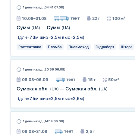
1 день
назад (04:41 07.08)
тент
10.08–31.08
22 т
100 м³
Сумы
Сумы
(UA)
—
(UA)
(длн=
7,3м
шир=
2,5м
выс=
2,5м
)
Растентовка
Пломба
Пневмоход
Гидроборт
Штора
1 день
назад (20:56 06.08)
тент
08.08–06.09
15 т
50 м³
Сумская обл.
Сумская обл.
(UA)
—
(UA)
(длн=
7,5м
шир=
2,5м
выс=
2,6м
)
1 день
назад (14:14 06.08)
тент
08.08–31.08
2,5 т