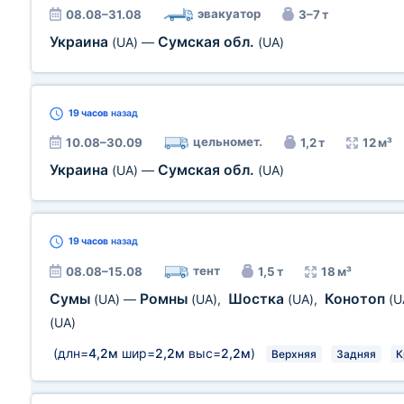
эвакуатор
08.08–31.08
3–7 т
Украина
Сумская обл.
(UA)
—
(UA)
19 часов
назад
цельномет.
10.08–30.09
1,2 т
12 м³
Украина
Сумская обл.
(UA)
—
(UA)
19 часов
назад
тент
08.08–15.08
1,5 т
18 м³
Сумы
Ромны
Шостка
Конотоп
(UA)
—
(UA)
,
(UA)
,
(U
(UA)
(длн=
4,2м
шир=
2,2м
выс=
2,2м
)
Верхняя
Задняя
К