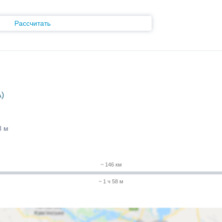
Рассчитать
)
8 м
~ 146 км
~ 1 ч 58 м