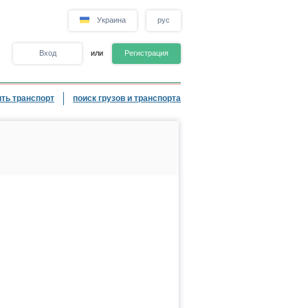
Украина
рус
Вход
или
Регистрация
ть транспорт
поиск грузов и транспорта