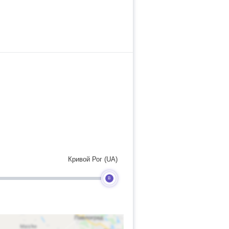
Кривой Рог (UA)
B