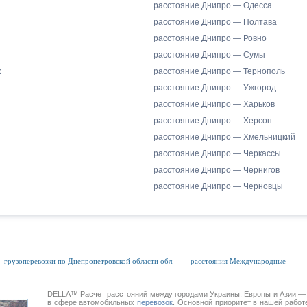
расстояние Днипро — Одесса
расстояние Днипро — Полтава
расстояние Днипро — Ровно
расстояние Днипро — Сумы
к
расстояние Днипро — Тернополь
расстояние Днипро — Ужгород
расстояние Днипро — Харьков
расстояние Днипро — Херсон
расстояние Днипро — Хмельницкий
расстояние Днипро — Черкассы
расстояние Днипро — Чернигов
расстояние Днипро — Черновцы
грузоперевозки по Днепропетровской области обл.
расстояния Международные
DELLA™
Расчет расстояний
между городами Украины, Европы и Азии —
в сфере автомобильных
перевозок
. Основной приоритет в нашей работ