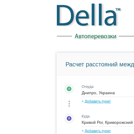
Расчет расстояний межд
Откуда
A
+
Добавить пункт
Куда
B
+
Добавить пункт