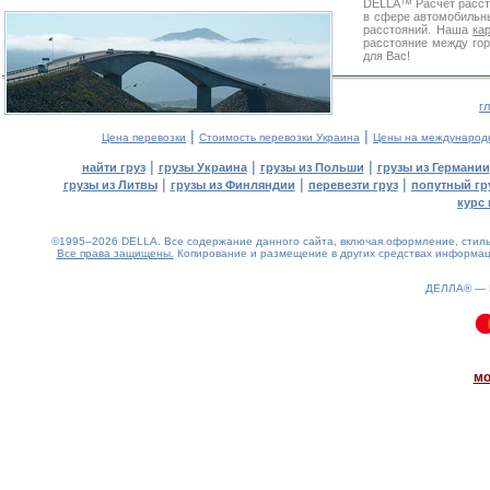
DELLA™
Расчет расс
в сфере автомобиль
расстояний. Наша
ка
расстояние между гор
для Вас!
г
|
|
Цена перевозки
Стоимость перевозки Украина
Цены на международ
|
|
|
найти груз
грузы Украина
грузы из Польши
грузы из Германии
|
|
|
грузы из Литвы
грузы из Финляндии
перевезти груз
попутный гр
курс 
©1995–2026 DELLA. Все содержание данного сайта, включая оформление, стиль 
Все права защищены.
Копирование и размещение в других средствах информаци
ДЕЛЛА® —
0.14(aws3)
090826-11:36:01
мо