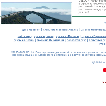
DELLA™
Расчет расс
в сфере автомобиль
расстояний. Наша
ка
расстояние между гор
для Вас!
г
|
|
Цена перевозки
Стоимость перевозки Украина
Цены на международ
|
|
|
найти груз
грузы Украина
грузы из Польши
грузы из Германии
|
|
|
грузы из Литвы
грузы из Финляндии
перевезти груз
попутный гр
курс 
©1995–2026 DELLA. Все содержание данного сайта, включая оформление, стиль 
Все права защищены.
Копирование и размещение в других средствах информаци
ДЕЛЛА® —
0.08(aws3)
100826-07:46:27
мо