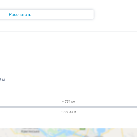
Рассчитать
3 м
~ 774 км
~ 8 ч 33 м