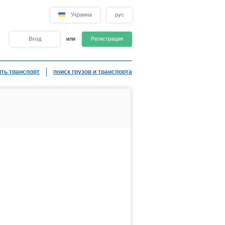
Украина
рус
Вход
или
Регистрация
ть транспорт
поиск грузов и транспорта