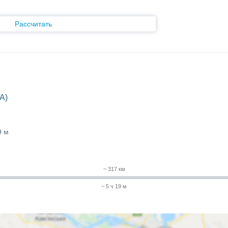
Рассчитать
A)
9 м
~ 317 км
~ 5 ч 19 м