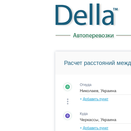
Расчет расстояний межд
Откуда
A
+
Добавить пункт
Куда
B
+
Добавить пункт