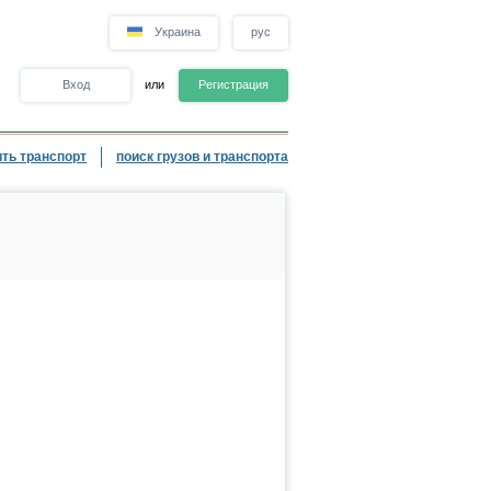
Украина
рус
Вход
или
Регистрация
ть транспорт
поиск грузов и транспорта