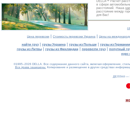
DELLA™
Расчет расс
в сфере автомобиль
расстояний. Наша
ка
расстояние между гор
для Вас!
г
|
|
Цена перевозки
Стоимость перевозки Украина
Цены на международ
|
|
|
найти груз
грузы Украина
грузы из Польши
грузы из Германии
|
|
|
грузы из Литвы
грузы из Финляндии
перевезти груз
попутный гр
курс 
©1995–2026 DELLA. Все содержание данного сайта, включая оформление, стиль 
Все права защищены.
Копирование и размещение в других средствах информаци
ДЕЛЛА® —
0.12(aws4)
090826-11:11:21
мо