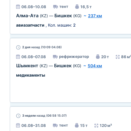
тент
06.08–10.08
16,5 т
Алма-Ата
Бишкек
(KZ)
—
(KG)
~
237 км
авиазапчасти
, Кол. машин:
2
2 дня
назад (10:09 04.08)
рефрижератор
06.08–07.08
20 т
86 м
Шымкент
Бишкек
(KZ)
—
(KG)
~
504 км
медикаменты
3 недели
назад (06:58 15.07)
тент
06.08–31.08
15 т
120 м³