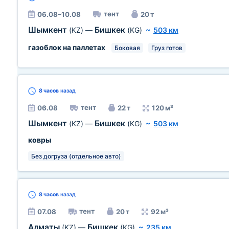
тент
06.08–10.08
20 т
Шымкент
Бишкек
(KZ)
—
(KG)
~
503 км
газоблок на паллетах
Боковая
Груз готов
8 часов
назад
тент
06.08
22 т
120 м³
Шымкент
Бишкек
(KZ)
—
(KG)
~
503 км
ковры
Без догруза (отдельное авто)
8 часов
назад
тент
07.08
20 т
92 м³
Алматы
Бишкек
(KZ)
—
(KG)
~
235 км