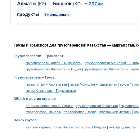
Алматы
Бишкек
(KZ)
—
(KG)
~
237 км
продукты
Еженедельно
Грузы и Транспорт для грузоперевозки Казахстан — Кыргызстан, 
Грузоперевозки
– Транспорт:
|
грузоперевозки Китай – Кыргызстан
грузоперевозки Монголия – Кырг
|
грузоперевозки Казахстан – Индия
грузоперевозки Казахстан – Тадж
Грузоперевозки –
Грузы
:
|
|
грузы Китай – Кыргызстан
грузы Монголия – Кыргызстан
грузы Турк
грузы Казахстан – Таджикистан
DELLA в других странах
:
|
|
вантажні перевезення Україна
грузоперевозки Казахстан
грузоперев
|
|
|
transportation Lithuania
transportation Estonia
відстані між містами
odl
Поиск грузов
:
|
|
|
вантажі Україна
грузы Казахстан
грузы Молдова
жүктер Қазақстан