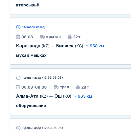
вторсырьё
14 часов
назад
крытая
06.08
22 т
Караганда
Бишкек
(KZ)
—
(KG)
~
958 км
мука в мешках
1 день
назад (13:56 05.08)
трал
06.08–08.08
28 т
Алма-Ата
Ош
(KZ)
—
(KG)
~
963 км
оборудование
1 день
назад (12:53 05.08)