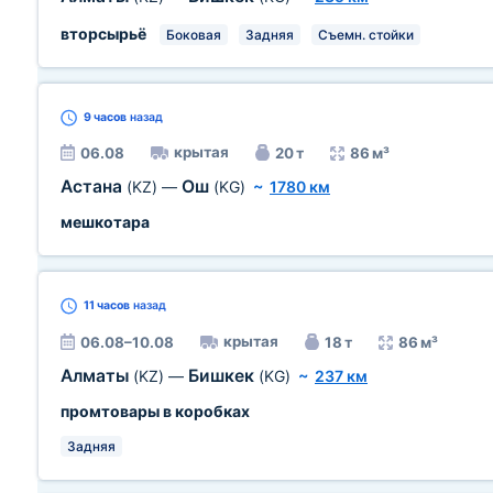
вторсырьё
Боковая
Задняя
Съемн. стойки
9 часов
назад
крытая
06.08
20 т
86 м³
Астана
Ош
(KZ)
—
(KG)
~
1780 км
мешкотара
11 часов
назад
крытая
06.08–10.08
18 т
86 м³
Алматы
Бишкек
(KZ)
—
(KG)
~
237 км
промтовары в коробках
Задняя