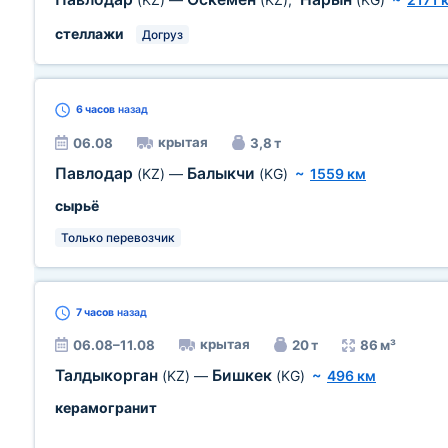
стеллажи
Догруз
6 часов
назад
крытая
06.08
3,8 т
Павлодар
Балыкчи
(KZ)
—
(KG)
~
1559 км
сырьё
Только перевозчик
7 часов
назад
крытая
06.08–11.08
20 т
86 м³
Талдыкорган
Бишкек
(KZ)
—
(KG)
~
496 км
керамогранит