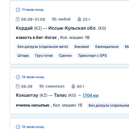
11 часов
назад
любой
06.08–31.08
23 т
Кордай
Иссык-Кульская обл.
(KZ)
—
(KG)
известь в биг-бэгах
, Кол. машин:
16
Без догруза (отдельное авто)
Боковая
Еженедельно
Ме
Штора
Груз готов
Срочно
Транспорт с GPS
12 часов
назад
самосвал
06.08
40 т
Кокшетау
Талас
(KZ)
—
(KG)
~
1704 км
ячмень насыпью
, Кол. машин:
15
Без догруза (отдельное
12 часов
назад