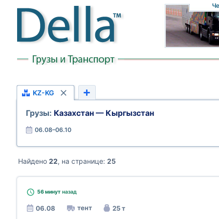
Че
KZ-KG
Грузы:
Казахстан — Кыргызстан
06.08–06.10
Найдено
22
, на странице:
25
56 минут
назад
тент
06.08
25 т