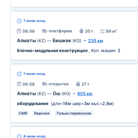
7 часов
назад
платформа
06.08
20 т
86 м³
Алматы
Бишкек
(KZ)
—
(KG)
~
235 км
блочно-модульная конструкция
, Кол. машин:
2
7 часов
назад
открытая
06.08
27 т
Алматы
Ош
(KZ)
—
(KG)
~
855 км
оборудование
(длн=
16м
шир=
3м
выс=
2,8м
)
CMR
Верхняя
Только перевозчик
8 часов
назад