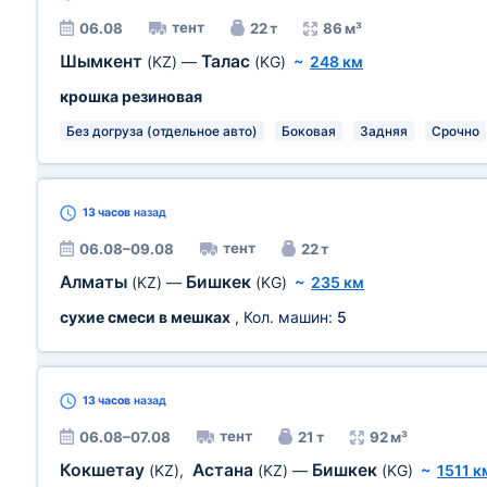
тент
06.08
22 т
86 м³
Шымкент
Талас
(KZ)
—
(KG)
~
248 км
крошка резиновая
Без догруза (отдельное авто)
Боковая
Задняя
Срочно
13 часов
назад
тент
06.08–09.08
22 т
Алматы
Бишкек
(KZ)
—
(KG)
~
235 км
сухие смеси в мешках
, Кол. машин:
5
13 часов
назад
тент
06.08–07.08
21 т
92 м³
Кокшетау
Астана
Бишкек
(KZ)
,
(KZ)
—
(KG)
~
1511 к