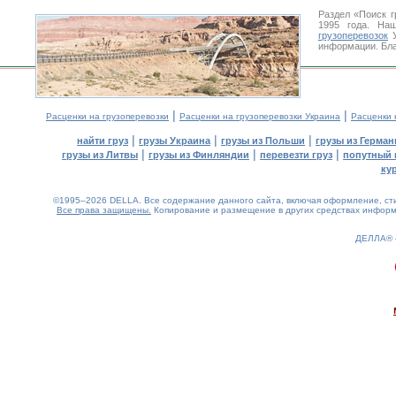
Раздел «Поиск г
1995 года. На
грузоперевозок
У
информации. Бла
|
|
Расценки на грузоперевозки
Расценки на грузоперевозки Украина
Расценки 
|
|
|
найти груз
грузы Украина
грузы из Польши
грузы из Герман
|
|
|
грузы из Литвы
грузы из Финляндии
перевезти груз
попутный 
ку
©1995–2026 DELLA. Все содержание данного сайта, включая оформление, стил
Все права защищены.
Копирование и размещение в других средствах информа
ДЕЛЛА®
0.21(aws2)
060826-21:27:17