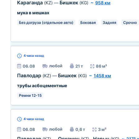
Караганда
Бишкек
(KZ)
—
(KG)
~
958 км
мука в мешках
Без догруза (отдельное авто)
Боковая
Задняя
Срочно
4 часа
назад
любой
06.08
21 т
86 м³
Павлодар
Бишкек
(KZ)
—
(KG)
~
1458 км
трубы асбоцементные
Ремни 12-15
4 часа
назад
любой
06.08
0,6 т
3 м³
Павлодар
Оскемен
Нарын
(KZ)
—
(KZ)
,
(KG)
~
2171 