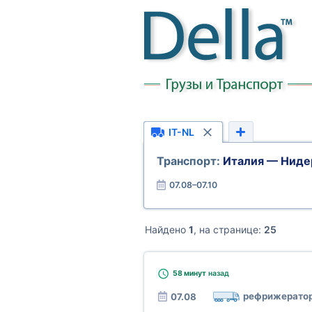
IT-NL
Транспорт:
Италия — Нид
07.08–07.10
Найдено
1
, на странице:
25
58 минут
назад
рефрижерато
07.08