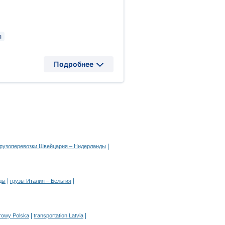
л
Подробнее
|
грузоперевозки Швейцария – Нидерланды
|
|
ды
грузы Италия – Бельгия
|
|
arowy Polska
transportation Latvia