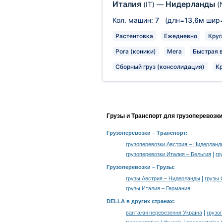
Италия
Нидерланды
(IT)
—
(
Кол. машин:
7
(длн=
13,6м
шир
Растентовка
Ежедневно
Круг
Рога (коники)
Мега
Быстрая 
Сборный груз (консолидация)
К
Грузы и Транспорт для грузоперевозк
Грузоперевозки
– Транспорт:
грузоперевозки Австрия – Нидерлан
|
грузоперевозки Италия – Бельгия
гр
Грузоперевозки –
Грузы
:
|
грузы Австрия – Нидерланды
грузы
грузы Италия – Германия
DELLA в других странах
:
|
вантажні перевезення Україна
грузо