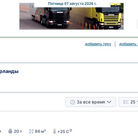
Пятница
07 августа 2026 г.
добавить груз
добавить 
ерланды
За все время
25
0
р
20 т
86 м³
+25 C