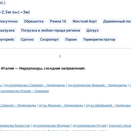
NL)
=
2,5м
выс=
3м
)
лосуточно
Обрешетка
Ремни 14
Жесткий борт
Деревянный по
выгрузка
Погрузка в любом городе региона
Догруз
ругорейс
Срочно
Скоропорт
Паром
Терморегистратор
1
и Италия — Нидерланды, соседние направления:
|
|
|
ды
грузоперевозки Словения – Нидерланды
грузоперевозки Франция – Нидерланды
узоперевозки Италия – Германия
|
|
 Словения – Нидерланды
грузы Франция – Нидерланды
грузы Швейцария – Нидерлан
|
|
|
перевозки Казахстан
грузоперевозки Молдова
грузоперевозки Грузия
transport cięż