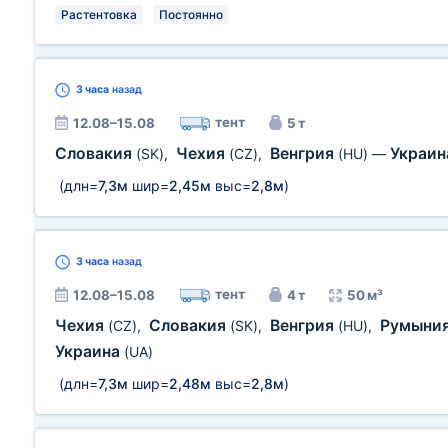
Растентовка
Постоянно
3 часа
назад
тент
12.08–15.08
5 т
Словакия
Чехия
Венгрия
Украи
(SK)
,
(CZ)
,
(HU)
—
(длн=
7,3м
шир=
2,45м
выс=
2,8м
)
3 часа
назад
тент
12.08–15.08
4 т
50 м³
Чехия
Словакия
Венгрия
Румыни
(CZ)
,
(SK)
,
(HU)
,
Украина
(UA)
(длн=
7,3м
шир=
2,48м
выс=
2,8м
)