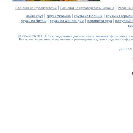
|
|
Расценки на грузоперевозки
Расценки на грузоперевозки Украина
Расценки 
|
|
|
найти груз
грузы Украина
грузы из Польши
грузы из Герман
|
|
|
грузы из Литвы
грузы из Финляндии
перевезти груз
попутный 
ку
©1995–2026 DELLA. Все содержание данного сайта, включая оформление, стил
Все права защищены.
Копирование и размещение в других средствах информа
ДЕЛЛА®
0.19(aws2)
060826-14:31:26