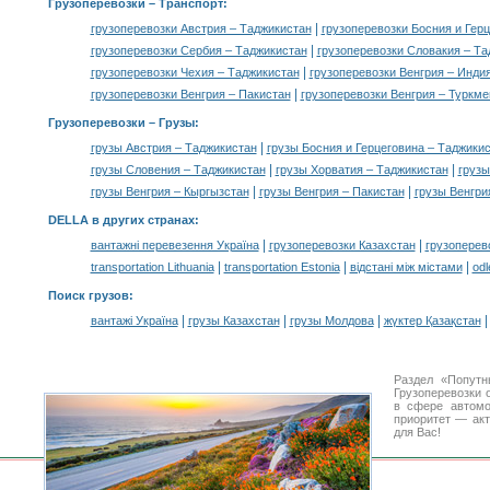
Грузоперевозки
– Транспорт:
|
грузоперевозки Австрия – Таджикистан
грузоперевозки Босния и Гер
|
грузоперевозки Сербия – Таджикистан
грузоперевозки Словакия – Та
|
грузоперевозки Чехия – Таджикистан
грузоперевозки Венгрия – Инди
|
грузоперевозки Венгрия – Пакистан
грузоперевозки Венгрия – Туркме
Грузоперевозки –
Грузы
:
|
грузы Австрия – Таджикистан
грузы Босния и Герцеговина – Таджики
|
|
грузы Словения – Таджикистан
грузы Хорватия – Таджикистан
грузы
|
|
грузы Венгрия – Кыргызстан
грузы Венгрия – Пакистан
грузы Венгри
DELLA в других странах
:
|
|
вантажні перевезення Україна
грузоперевозки Казахстан
грузоперев
|
|
|
transportation Lithuania
transportation Estonia
відстані між містами
odl
Поиск грузов
:
|
|
|
вантажі Україна
грузы Казахстан
грузы Молдова
жүктер Қазақстан
Раздел «Попутн
Грузоперевозки 
в сфере автом
приоритет — акт
для Вас!