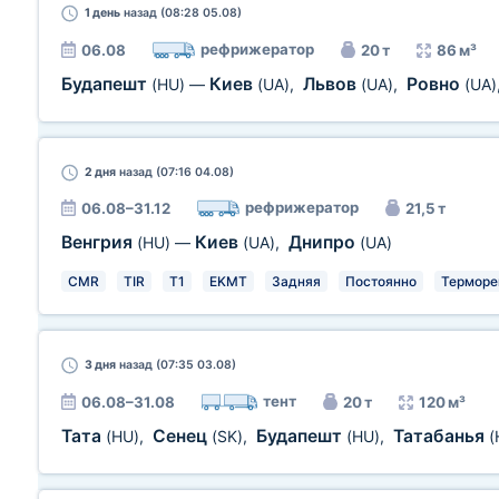
1 день
назад (08:28 05.08)
рефрижератор
06.08
20 т
86 м³
Будапешт
Киев
Львов
Ровно
(HU)
—
(UA)
,
(UA)
,
(UA)
2 дня
назад (07:16 04.08)
рефрижератор
06.08–31.12
21,5 т
Венгрия
Киев
Днипро
(HU)
—
(UA)
,
(UA)
CMR
TIR
T1
EKMT
Задняя
Постоянно
Терморе
3 дня
назад (07:35 03.08)
тент
06.08–31.08
20 т
120 м³
Тата
Сенец
Будапешт
Татабанья
(HU)
,
(SK)
,
(HU)
,
(