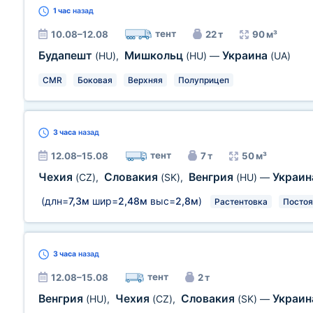
1 час
назад
тент
10.08–12.08
22 т
90 м³
Будапешт
Мишкольц
Украина
(HU)
,
(HU)
—
(UA)
CMR
Боковая
Верхняя
Полуприцеп
3 часа
назад
тент
12.08–15.08
7 т
50 м³
Чехия
Словакия
Венгрия
Украи
(CZ)
,
(SK)
,
(HU)
—
(длн=
7,3м
шир=
2,48м
выс=
2,8м
)
Растентовка
Постоя
3 часа
назад
тент
12.08–15.08
2 т
Венгрия
Чехия
Словакия
Украи
(HU)
,
(CZ)
,
(SK)
—