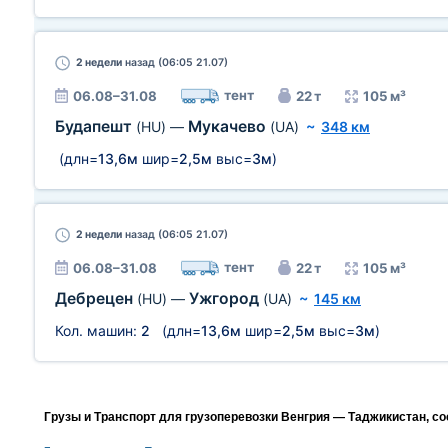
2 недели
назад (06:05 21.07)
тент
06.08–31.08
22 т
105 м³
Будапешт
Мукачево
(HU)
—
(UA)
~
348 км
(длн=
13,6м
шир=
2,5м
выс=
3м
)
2 недели
назад (06:05 21.07)
тент
06.08–31.08
22 т
105 м³
Дебрецен
Ужгород
(HU)
—
(UA)
~
145 км
Кол. машин:
2
(длн=
13,6м
шир=
2,5м
выс=
3м
)
Грузы и Транспорт для грузоперевозки Венгрия — Таджикистан, с