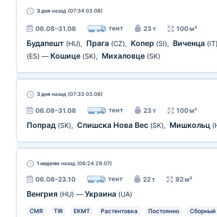
3 дня
назад (07:34 03.08)
тент
06.08–31.08
23 т
100 м³
Будапешт
Прага
Копер
Виченца
(HU)
,
(CZ)
,
(SI)
,
(IT
Кошице
Михаловце
(ES)
—
(SK)
,
(SK)
3 дня
назад (07:33 03.08)
тент
06.08–31.08
23 т
100 м³
Попрад
Спишска Нова Вес
Мишкольц
(SK)
,
(SK)
,
(
1 неделю
назад (06:24 28.07)
тент
06.08–23.10
22 т
92 м³
Венгрия
Украина
(HU)
—
(UA)
CMR
TIR
EKMT
Растентовка
Постоянно
Сборный 