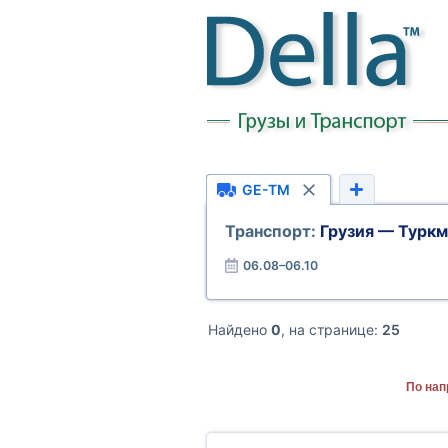
GE-TM
Транспорт:
Грузия — Турк
06.08–06.10
Найдено
0
, на странице:
25
По нап