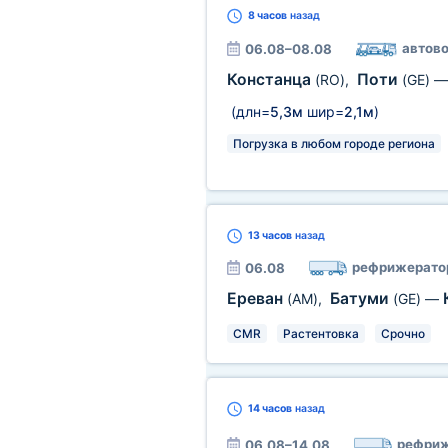
8 часов
назад
автово
06.08–08.08
Констанца
Поти
(RO)
,
(GE)
(длн=
5,3м
шир=
2,1м
)
Погрузка в любом городе региона
13 часов
назад
рефрижерато
06.08
Ереван
Батуми
(AM)
,
(GE)
—
CMR
Растентовка
Срочно
14 часов
назад
рефриж
06.08–14.08