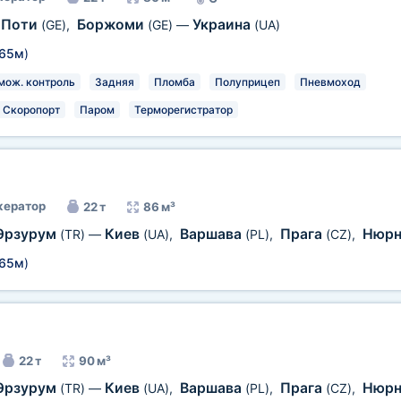
Поти
Боржоми
Украина
(GE)
,
(GE)
—
(UA)
,65м
)
мож. контроль
Задняя
Пломба
Полуприцеп
Пневмоход
Скоропорт
Паром
Терморегистратор
ератор
22 т
86 м³
Эрзурум
Киев
Варшава
Прага
Нюрн
(TR)
—
(UA)
,
(PL)
,
(CZ)
,
,65м
)
22 т
90 м³
Эрзурум
Киев
Варшава
Прага
Нюрн
(TR)
—
(UA)
,
(PL)
,
(CZ)
,