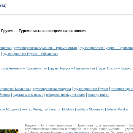
72м
)
и Грузия — Туркменистан, соседние направления:
|
|
енистан
грузоперевозки Армения – Туркменистан
грузоперевозки Турция – Туркмени
|
грузоперевозки Грузия – Узбекистан
|
|
грузы Армения – Туркменистан
грузы Турция – Туркменистан
грузы Грузия – Казахс
|
|
|
перевозки Казахстан
грузоперевозки Молдова
грузоперевозки Грузия
transport cięż
|
|
|
 Estonia
відстані між містами
odległości między miastami
distanţe rutiere
|
|
|
|
узы Молдова
жүктер Қазақстан
marfuri Moldova
náklady Slovensko
ładunki Polska
Раздел «Попутный транспорт / Транспорт для грузоперевозки 
Грузоперевозки основана в феврале 1995 года. Наша миссия — удо
в сфере автомобильных
грузоперевозок
Украина — Украина и меж