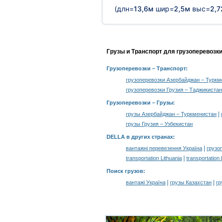
(длн=
13,6м
шир=
2,5м
выс=
2,
Грузы и Транспорт для грузоперевозк
Грузоперевозки
– Транспорт:
грузоперевозки Азербайджан – Туркм
грузоперевозки Грузия – Таджикистан
Грузоперевозки –
Грузы
:
|
грузы Азербайджан – Туркменистан
грузы Грузия – Узбекистан
DELLA в других странах
:
|
вантажні перевезення Україна
грузо
|
transportation Lithuania
transportation
Поиск грузов
:
|
|
вантажі Україна
грузы Казахстан
гр