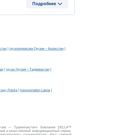
Подробнее
|
|
стан
грузоперевозки Грузия – Казахстан
|
|
тан
грузы Грузия – Таджикистан
|
|
arowy Polska
transportation Latvia
Грузия — Туркменистан». Компания DELLA™
бный и качественный информационный сервис
дународных грузоперевозок. Наш главный