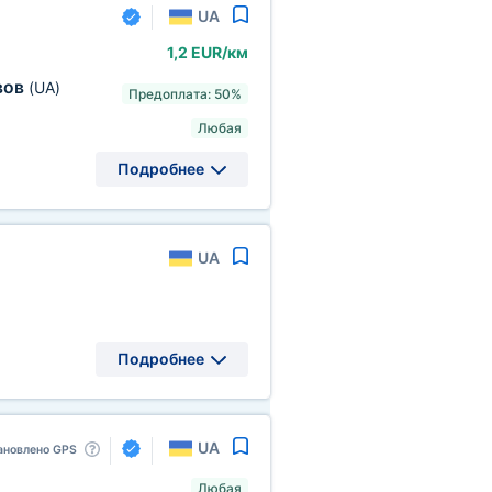
UA
1,2 EUR/км
вов
(UA)
Предоплата: 50%
Любая
Подробнее
UA
Подробнее
UA
ановлено GPS
Любая