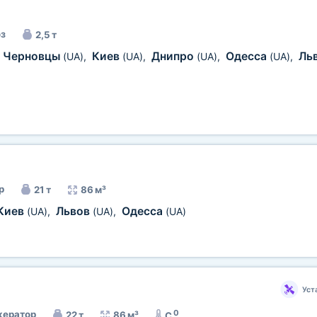
з
2,5 т
Черновцы
Киев
Днипро
Одесса
Ль
—
(UA)
,
(UA)
,
(UA)
,
(UA)
,
р
21 т
86 м³
Киев
Львов
Одесса
(UA)
,
(UA)
,
(UA)
Уст
0
ератор
22 т
86 м³
C