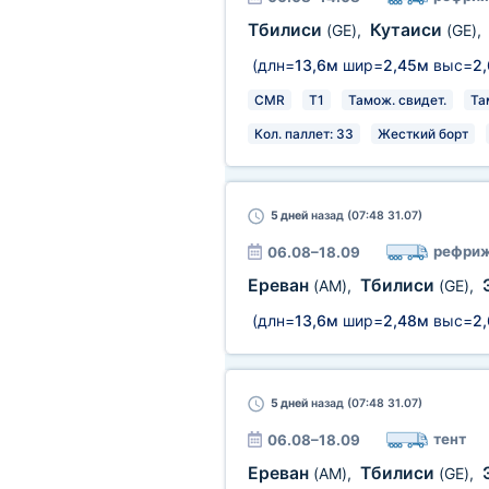
Тбилиси
Кутаиси
(GE)
,
(GE)
,
(длн=
13,6м
шир=
2,45м
выс=
2
CMR
T1
Тамож. свидет.
Та
Кол. паллет: 33
Жесткий борт
5 дней
назад (07:48 31.07)
рефриж
06.08–18.09
Ереван
Тбилиси
(AM)
,
(GE)
,
(длн=
13,6м
шир=
2,48м
выс=
2
5 дней
назад (07:48 31.07)
тент
06.08–18.09
Ереван
Тбилиси
(AM)
,
(GE)
,