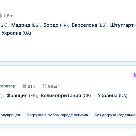
2,5 т
Мадрид
Бордо
Барселона
Штутгарт
(SK)
,
(ES)
,
(FR)
,
(ES)
,
Украина
—
(UA)
ератор
21 т
86 м³
Франция
Великобритания
Украина
T)
,
(FR)
,
(GB)
—
(UA)
олуприцеп
Погрузка в любом городе региона
Без догруза (отдельно