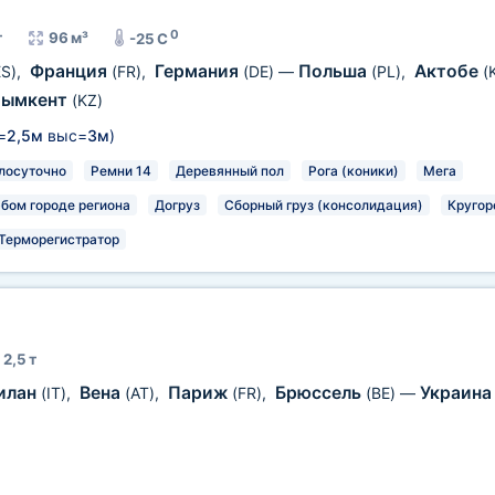
0
т
96 м³
-25 C
Франция
Германия
Польша
Актобе
ES)
,
(FR)
,
(DE)
—
(PL)
,
(
ымкент
(KZ)
=
2,5м
выс=
3м
)
лосуточно
Ремни 14
Деревянный пол
Рога (коники)
Мега
юбом городе региона
Догруз
Сборный груз (консолидация)
Кругор
Терморегистратор
2,5 т
илан
Вена
Париж
Брюссель
Украин
(IT)
,
(AT)
,
(FR)
,
(BE)
—