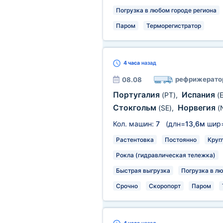
Погрузка в любом городе региона
Паром
Терморегистратор
4 часа
назад
рефрижерато
08.08
Португалия
Испания
(PT)
,
(
Стокгольм
Норвегия
(SE)
,
(
Кол. машин:
7
(длн=
13,6м
шир
Растентовка
Постоянно
Круг
Рокла (гидравлическая тележка)
Быстрая выгрузка
Погрузка в л
Срочно
Скоропорт
Паром