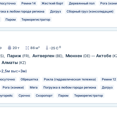
лосуточно
Ремни 14
Жесткий борт
Деревянный пол
Рога (кони
узка в любом городе региона
Догруз
Сборный груз (консолидация)
Паром
Терморегистратор
0
р
20 т
86 м³
-25 C
Париж
Антверпен
Мюнхен
Актобе
ES)
,
(FR)
,
(BE)
,
(DE)
—
(K
Алматы
,
(KZ)
=
2,5м
выс=
3м
)
лосуточно
Обрешетка
Рокла (гидравлическая тележка)
Ремни 12
Рога (коники)
Мега
Погрузка в любом городе региона
Догруз
ругорейс
Срочно
Скоропорт
Паром
Терморегистратор