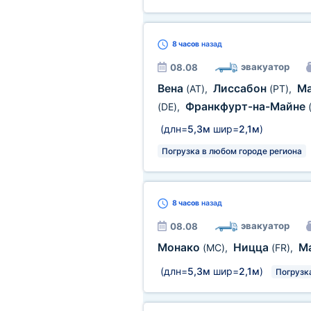
8 часов
назад
эвакуатор
08.08
Вена
Лиссабон
М
(AT)
,
(PT)
,
Франкфурт-на-Майне
(DE)
,
(длн=
5,3м
шир=
2,1м
)
Погрузка в любом городе региона
8 часов
назад
эвакуатор
08.08
Монако
Ницца
М
(MC)
,
(FR)
,
(длн=
5,3м
шир=
2,1м
)
Погрузк