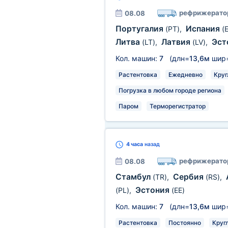
рефрижерато
08.08
Португалия
Испания
(PT)
,
(
Литва
Латвия
Эст
(LT)
,
(LV)
,
Кол. машин:
7
(длн=
13,6м
шир
Растентовка
Ежедневно
Круг
Погрузка в любом городе региона
Паром
Терморегистратор
4 часа
назад
рефрижерато
08.08
Стамбул
Сербия
(TR)
,
(RS)
,
Эстония
(PL)
,
(EE)
Кол. машин:
7
(длн=
13,6м
шир
Растентовка
Постоянно
Круг