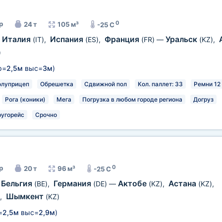
0
р
24 т
105 м³
-25 C
Италия
Испания
Франция
Уральск
(IT)
,
(ES)
,
(FR)
—
(KZ)
,
)
р=
2,5м
выс=
3м
)
олуприцеп
Обрешетка
Сдвижной пол
Кол. паллет: 33
Ремни 12
Рога (коники)
Мега
Погрузка в любом городе региона
Догруз
ругорейс
Срочно
0
р
20 т
96 м³
-25 C
Бельгия
Германия
Актобе
Астана
(BE)
,
(DE)
—
(KZ)
,
(KZ)
,
Шымкент
,
(KZ)
=
2,5м
выс=
2,9м
)