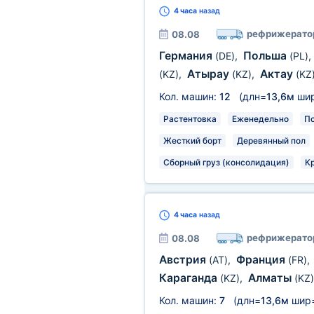
4 часа
назад
рефрижерато
08.08
Германия
Польша
(DE)
,
(PL)
,
Атырау
Актау
(KZ)
,
(KZ)
,
(KZ
Кол. машин:
12
(длн=
13,6м
ши
Растентовка
Еженедельно
П
Жесткий борт
Деревянный пол
Сборный груз (консолидация)
К
4 часа
назад
рефрижерато
08.08
Австрия
Франция
(AT)
,
(FR)
,
Караганда
Алматы
(KZ)
,
(KZ)
Кол. машин:
7
(длн=
13,6м
шир