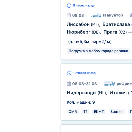
8 часов
назад
эвакуатор
08.08
Лиссабон
Братислава
(PT)
,
Нюрнберг
Прага
(DE)
,
(CZ)
(длн=
5,3м
шир=
2,1м
)
Погрузка в любом городе региона
10 часов
назад
рефриж
08.08–31.08
Нидерланды
Италия
(NL)
,
(I
Кол. машин:
9
CMR
T1
EKMT
Задняя
П