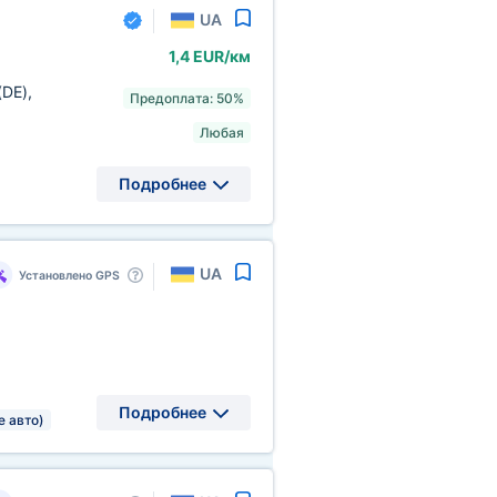
UA
1,4 EUR/км
(DE)
,
Предоплата: 50%
Любая
Подробнее
UA
Установлено GPS
Подробнее
е авто)