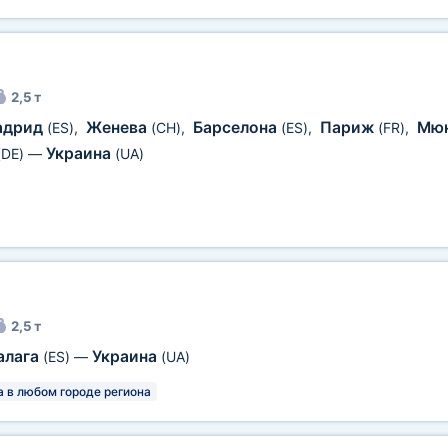
2,5 т
адрид
Женева
Барселона
Париж
Мюн
(ES)
,
(CH)
,
(ES)
,
(FR)
,
Украина
(DE)
—
(UA)
2,5 т
алага
Украина
(ES)
—
(UA)
а в любом городе региона