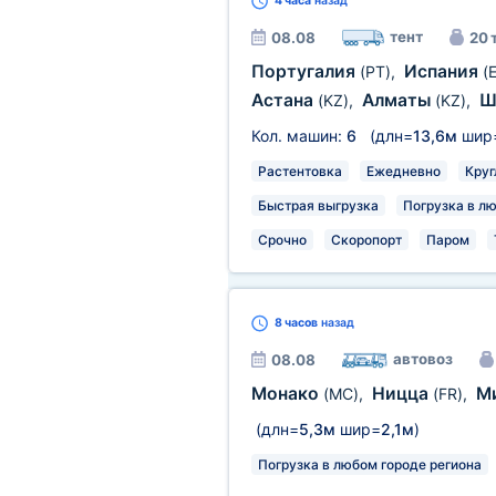
4 часа
назад
тент
08.08
20 
Португалия
Испания
(PT)
,
(
Астана
Алматы
Ш
(KZ)
,
(KZ)
,
Кол. машин:
6
(длн=
13,6м
шир
Растентовка
Ежедневно
Круг
Быстрая выгрузка
Погрузка в л
Срочно
Скоропорт
Паром
8 часов
назад
автовоз
08.08
Монако
Ницца
М
(MC)
,
(FR)
,
(длн=
5,3м
шир=
2,1м
)
Погрузка в любом городе региона