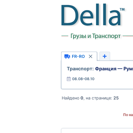
FR-RO
Транспорт:
Франция — Рум
08.08–08.10
Найдено
0
, на странице:
25
По н