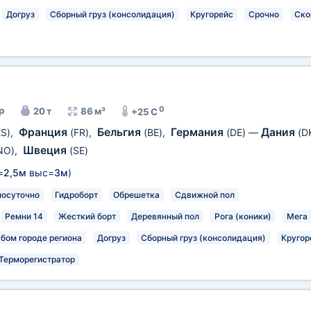
Догруз
Сборный груз (консолидация)
Кругорейс
Срочно
Ско
0
р
20 т
86 м³
+25 C
Франция
Бельгия
Германия
Дания
ES)
,
(FR)
,
(BE)
,
(DE)
—
(D
Швеция
NO)
,
(SE)
=
2,5м
выс=
3м
)
лосуточно
Гидроборт
Обрешетка
Сдвижной пол
Ремни 14
Жесткий борт
Деревянный пол
Рога (коники)
Мега
юбом городе региона
Догруз
Сборный груз (консолидация)
Кругор
Терморегистратор