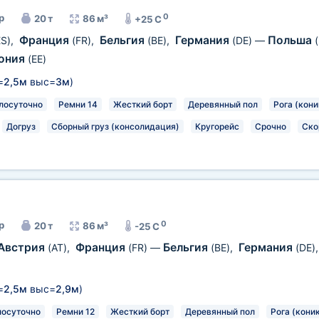
0
р
20 т
86 м³
+25 C
Франция
Бельгия
Германия
Польша
ES)
,
(FR)
,
(BE)
,
(DE)
—
ония
(EE)
=
2,5м
выс=
3м
)
лосуточно
Ремни 14
Жесткий борт
Деревянный пол
Рога (кони
Догруз
Сборный груз (консолидация)
Кругорейс
Срочно
Ско
0
р
20 т
86 м³
-25 C
Австрия
Франция
Бельгия
Германия
(AT)
,
(FR)
—
(BE)
,
(DE)
=
2,5м
выс=
2,9м
)
лосуточно
Ремни 12
Жесткий борт
Деревянный пол
Рога (кони