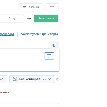
Украина
рус
Вход
или
Регистрация
транспорт
поиск грузов и транспорта
Без конвертации
няются.