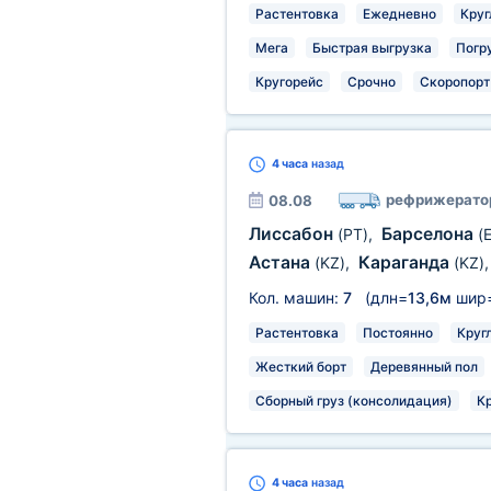
Растентовка
Ежедневно
Круг
Мега
Быстрая выгрузка
Погр
Кругорейс
Срочно
Скоропорт
4 часа
назад
рефрижерато
08.08
Лиссабон
Барселона
(PT)
,
(
Астана
Караганда
(KZ)
,
(KZ)
Кол. машин:
7
(длн=
13,6м
шир
Растентовка
Постоянно
Круг
Жесткий борт
Деревянный пол
Сборный груз (консолидация)
К
4 часа
назад