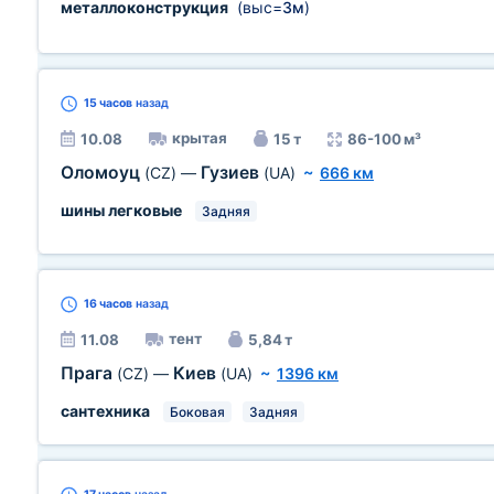
металлоконструкция
(выс=
3м
)
15 часов
назад
крытая
10.08
15 т
86-100 м³
Оломоуц
Гузиев
(CZ)
—
(UA)
~
666 км
шины легковые
Задняя
16 часов
назад
тент
11.08
5,84 т
Прага
Киев
(CZ)
—
(UA)
~
1396 км
сантехника
Боковая
Задняя