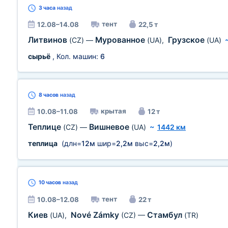
3 часа
назад
тент
12.08–14.08
22,5 т
Литвинов
Мурованное
Грузское
(CZ)
—
(UA)
,
(UA)
сырьё
, Кол. машин:
6
8 часов
назад
крытая
10.08–11.08
12 т
Теплице
Вишневое
(CZ)
—
(UA)
~
1442 км
теплица
(длн=
12м
шир=
2,2м
выс=
2,2м
)
10 часов
назад
тент
10.08–12.08
22 т
Киев
Nové Zámky
Стамбул
(UA)
,
(CZ)
—
(TR)