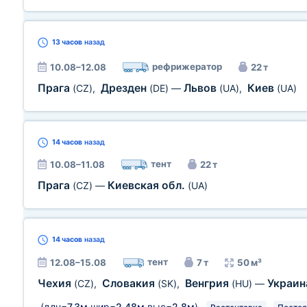
13 часов
назад
рефрижератор
10.08–12.08
22 т
Прага
Дрезден
Львов
Киев
(CZ)
,
(DE)
—
(UA)
,
(UA)
14 часов
назад
тент
10.08–11.08
22 т
Прага
Киевская обл.
(CZ)
—
(UA)
14 часов
назад
тент
12.08–15.08
7 т
50 м³
Чехия
Словакия
Венгрия
Украи
(CZ)
,
(SK)
,
(HU)
—
(длн=
7,3м
шир=
2,48м
выс=
2,8м
)