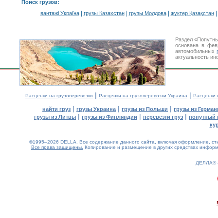
Поиск грузов
:
|
|
|
вантажі Україна
грузы Казахстан
грузы Молдова
жүктер Қазақстан
Раздел «Попутны
основана в фев
автомобильных
актуальность ин
|
|
Расценки на грузоперевозки
Расценки на грузоперевозки Украина
Расценки 
|
|
|
найти груз
грузы Украина
грузы из Польши
грузы из Герман
|
|
|
грузы из Литвы
грузы из Финляндии
перевезти груз
попутный 
ку
©1995–2026 DELLA. Все содержание данного сайта, включая оформление, стил
Все права защищены.
Копирование и размещение в других средствах информа
ДЕЛЛА®
0.19(aws3)
070826-01:42:26