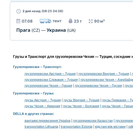
2 дня
назад (08:25 04.08)
тент
07.08
23 т
90 м³
Прага
Украина
(CZ)
—
(UA)
Грузы и Транспорт для грузоперевозки Чехия — Турция, соседние 
Грузоперевозки
– Транспорт:
|
|
грузоперевозки Австрия – Турция
грузоперевозки Венгрия – Турция
|
грузоперевозки Словакия – Турция
грузоперевозки Чехия – Азербайд
|
|
грузоперевозки Чехия – Греция
грузоперевозки Чехия – Грузия
грузо
Грузоперевозки –
Грузы
:
|
|
грузы Австрия – Турция
грузы Венгрия – Турция
грузы Германия – Т
|
|
грузы Чехия – Армения
грузы Чехия – Болгария
грузы Чехия – Греци
DELLA в других странах
:
|
|
вантажні перевезення Україна
грузоперевозки Казахстан
грузоперев
|
|
|
transportation Lithuania
transportation Estonia
відстані між містами
odl