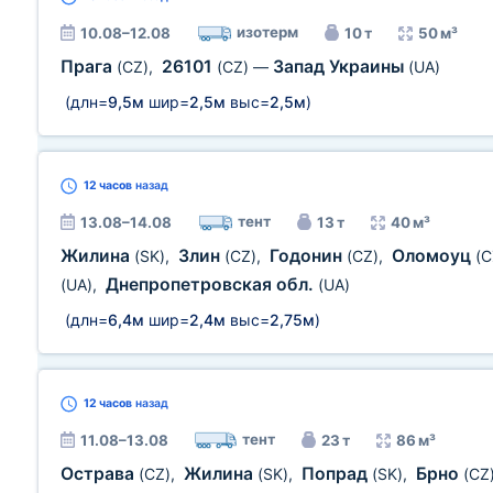
изотерм
10.08–12.08
10 т
50 м³
Прага
26101
Запад Украины
(CZ)
,
(CZ)
—
(UA)
(длн=
9,5м
шир=
2,5м
выс=
2,5м
)
12 часов
назад
тент
13.08–14.08
13 т
40 м³
Жилина
Злин
Годонин
Оломоуц
(SK)
,
(CZ)
,
(CZ)
,
(C
Днепропетровская обл.
(UA)
,
(UA)
(длн=
6,4м
шир=
2,4м
выс=
2,75м
)
12 часов
назад
тент
11.08–13.08
23 т
86 м³
Острава
Жилина
Попрад
Брно
(CZ)
,
(SK)
,
(SK)
,
(CZ