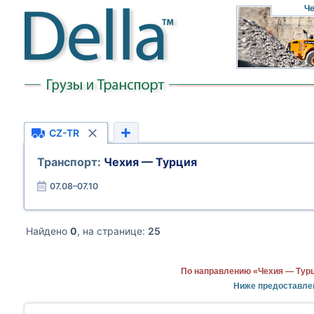
Че
CZ-TR
Транспорт:
Чехия — Турция
07.08–07.10
Найдено
0
, на странице:
25
По направлению «Чехия — Турц
Ниже предоставле