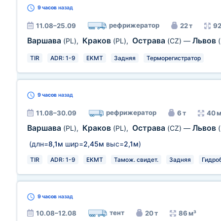
9 часов
назад
рефрижератор
11.08–25.09
22 т
92
Варшава
Краков
Острава
Львов
(PL)
,
(PL)
,
(CZ)
—
TIR
ADR: 1-9
EKMT
Задняя
Терморегистратор
9 часов
назад
рефрижератор
11.08–30.09
6 т
40 м
Варшава
Краков
Острава
Львов
(PL)
,
(PL)
,
(CZ)
—
(длн=
8,1м
шир=
2,45м
выс=
2,1м
)
TIR
ADR: 1-9
EKMT
Тамож. свидет.
Задняя
Гидро
9 часов
назад
тент
10.08–12.08
20 т
86 м³