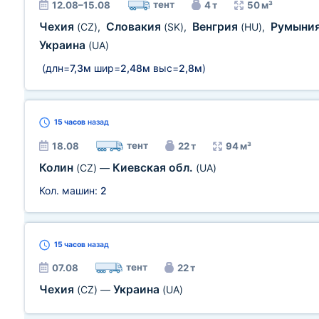
тент
12.08–15.08
4 т
50 м³
Чехия
Словакия
Венгрия
Румыни
(CZ)
,
(SK)
,
(HU)
,
Украина
(UA)
(длн=
7,3м
шир=
2,48м
выс=
2,8м
)
15 часов
назад
тент
18.08
22 т
94 м³
Колин
Киевская обл.
(CZ)
—
(UA)
Кол. машин:
2
15 часов
назад
тент
07.08
22 т
Чехия
Украина
(CZ)
—
(UA)