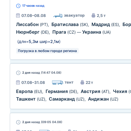
17 часов
назад
эвакуатор
07.08–08.08
2,5 т
Лиссабон
Братислава
Мадрид
Бо
(PT)
,
(SK)
,
(ES)
,
Нюрнберг
Прага
Украина
(DE)
,
(CZ)
—
(UA)
(длн=
5,3м
шир=
2,1м
)
Погрузка в любом городе региона
2 дня
назад (14:47 04.08)
тент
07.08–31.08
22 т
Европа
Германия
Австрия
Чехия
(EU)
,
(DE)
,
(AT)
,
(
Ташкент
Самарканд
Андижан
(UZ)
,
(UZ)
,
(UZ)
2 дня
назад (09:05 04.08)