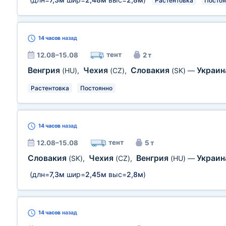
Растентовка
Постоя
14 часов
назад
тент
12.08–15.08
2 т
Венгрия
Чехия
Словакия
Украи
(HU)
,
(CZ)
,
(SK)
—
Растентовка
Постоянно
14 часов
назад
тент
12.08–15.08
5 т
Словакия
Чехия
Венгрия
Украи
(SK)
,
(CZ)
,
(HU)
—
(длн=
7,3м
шир=
2,45м
выс=
2,8м
)
14 часов
назад