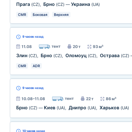
Прага
Брно
Украина
(CZ)
,
(CZ)
—
(UA)
CMR
Боковая
Верхняя
9 часов
назад
тент
11.08
20 т
93 м³
Злин
Брно
Оломоуц
Острава
(CZ)
,
(CZ)
,
(CZ)
,
(CZ)
CMR
ADR
9 часов
назад
тент
10.08–11.08
22 т
86 м³
Брно
Киев
Днипро
Харьков
(CZ)
—
(UA)
,
(UA)
,
(UA)
10 часов
назад