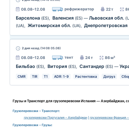
рефрижератор
08.08–12.08
22 т
8
Барселона
Валенсия
Львовская обл.
(ES)
,
(ES)
—
(
Житомирская обл.
Днепропетровская
(UA)
,
(UA)
,
2 дня
назад (14:08 05.08)
тент
08.08–12.08
24 т
86 м³
Бильбао
Витория
Сантандер
Укр
(ES)
,
(ES)
,
(ES)
—
CMR
TIR
T1
ADR: 1-9
Растентовка
Догруз
Сбо
Грузы и Транспорт для грузоперевозки Испания — Азербайджан, с
Грузоперевозки
– Транспорт:
|
грузоперевозки Португалия – Азербайджан
грузоперевозки Франция 
Грузоперевозки –
Грузы
: