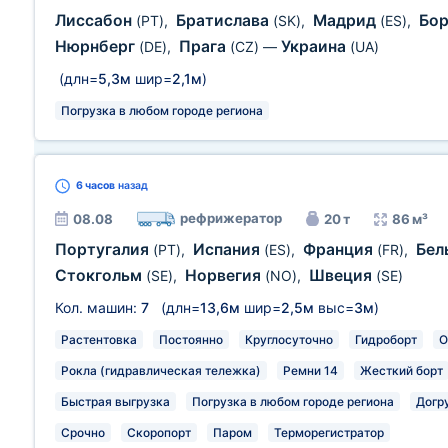
Лиссабон
Братислава
Мадрид
Бо
(PT)
,
(SK)
,
(ES)
,
Нюрнберг
Прага
Украина
(DE)
,
(CZ)
—
(UA)
(длн=
5,3м
шир=
2,1м
)
Погрузка в любом городе региона
6 часов
назад
рефрижератор
08.08
20 т
86 м³
Португалия
Испания
Франция
Бел
(PT)
,
(ES)
,
(FR)
,
Стокгольм
Норвегия
Швеция
(SE)
,
(NO)
,
(SE)
Кол. машин:
7
(длн=
13,6м
шир=
2,5м
выс=
3м
)
Растентовка
Постоянно
Круглосуточно
Гидроборт
О
Рокла (гидравлическая тележка)
Ремни 14
Жесткий борт
Быстрая выгрузка
Погрузка в любом городе региона
Догр
Срочно
Скоропорт
Паром
Терморегистратор