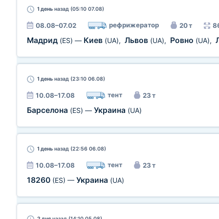
1 день
назад (05:10 07.08)
рефрижератор
08.08–07.02
20 т
8
Мадрид
Киев
Львов
Ровно
(ES)
—
(UA)
,
(UA)
,
(UA)
,
1 день
назад (23:10 06.08)
тент
10.08–17.08
23 т
Барселона
Украина
(ES)
—
(UA)
1 день
назад (22:56 06.08)
тент
10.08–17.08
23 т
18260
Украина
(ES)
—
(UA)
2 дня
назад (14:10 05.08)