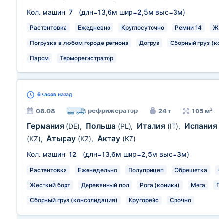
Кол. машин:
7
(длн=
13,6м
шир=
2,5м
выс=
3м
)
Растентовка
Ежедневно
Круглосуточно
Ремни 14
Ж
Погрузка в любом городе региона
Догруз
Сборный груз (к
Паром
Терморегистратор
6 часов
назад
рефрижератор
08.08
24 т
105 м³
Германия
Польша
Италия
Испания
(DE)
,
(PL)
,
(IT)
,
Атырау
Актау
(KZ)
,
(KZ)
,
(KZ)
Кол. машин:
12
(длн=
13,6м
шир=
2,5м
выс=
3м
)
Растентовка
Еженедельно
Полуприцеп
Обрешетка
Жесткий борт
Деревянный пол
Рога (коники)
Мега
Сборный груз (консолидация)
Кругорейс
Срочно