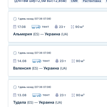
(длн=
8м
шир=
2,5м
выс=
2,85м
)
CMR
Растентовка
1 день
назад (07:36 07.08)
тент
17.08
23 т
90 м³
Альмерия
Украина
(ES)
—
(UA)
1 день
назад (07:36 07.08)
тент
14.08
23 т
90 м³
Валенсия
Украина
(ES)
—
(UA)
1 день
назад (07:36 07.08)
тент
13.08
23 т
90 м³
Тудела
Украина
(ES)
—
(UA)