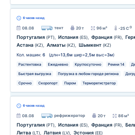
6 часов
назад
0
тент
08.08
20 т
96 м³
-25 C
Португалия
Испания
Франция
Гер
(PT)
,
(ES)
,
(FR)
,
Астана
Алматы
Шымкент
(KZ)
,
(KZ)
,
(KZ)
Кол. машин:
6
(длн=
13,6м
шир=
2,5м
выс=
3м
)
Растентовка
Ежедневно
Круглосуточно
Ремни 14
Д
Быстрая выгрузка
Погрузка в любом городе региона
Догр
Срочно
Скоропорт
Паром
Терморегистратор
6 часов
назад
рефрижератор
08.08
20 т
86 м³
Португалия
Испания
Франция
Бел
(PT)
,
(ES)
,
(FR)
,
Литва
Латвия
Эстония
(LT)
,
(LV)
,
(EE)