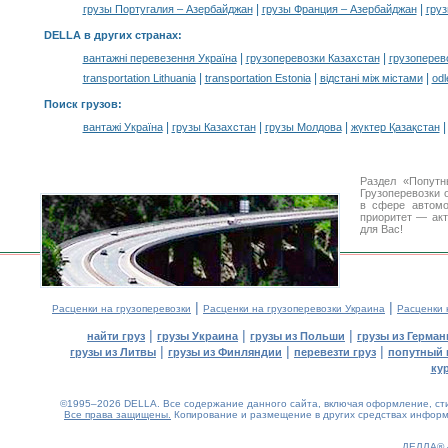
|
|
грузы Португалия – Азербайджан
грузы Франция – Азербайджан
гру
DELLA в других странах
:
|
|
вантажні перевезення Україна
грузоперевозки Казахстан
грузоперев
|
|
|
transportation Lithuania
transportation Estonia
відстані між містами
odl
Поиск грузов
:
|
|
|
вантажі Україна
грузы Казахстан
грузы Молдова
жүктер Қазақстан
Раздел «Попутн
Грузоперевозки 
в сфере автом
приоритет — акт
для Вас!
|
|
Расценки на грузоперевозки
Расценки на грузоперевозки Украина
Расценки 
|
|
|
найти груз
грузы Украина
грузы из Польши
грузы из Герман
|
|
|
грузы из Литвы
грузы из Финляндии
перевезти груз
попутный 
ку
©1995–2026 DELLA. Все содержание данного сайта, включая оформление, стил
Все права защищены.
Копирование и размещение в других средствах информа
ДЕЛЛА®