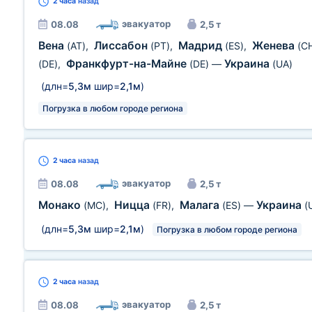
2 часа
назад
эвакуатор
08.08
2,5 т
Вена
Лиссабон
Мадрид
Женева
(AT)
,
(PT)
,
(ES)
,
(C
Франкфурт-на-Майне
Украина
(DE)
,
(DE)
—
(UA)
(длн=
5,3м
шир=
2,1м
)
Погрузка в любом городе региона
2 часа
назад
эвакуатор
08.08
2,5 т
Монако
Ницца
Малага
Украина
(MC)
,
(FR)
,
(ES)
—
(
(длн=
5,3м
шир=
2,1м
)
Погрузка в любом городе региона
2 часа
назад
эвакуатор
08.08
2,5 т