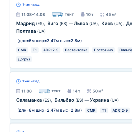
1 час
назад
тент
11.08–14.08
10 т
45 м³
Мадрид
Виго
Львов
Киев
Д
(ES)
,
(ES)
—
(UA)
,
(UA)
,
Полтава
(UA)
(длн=
6м
шир=
2,47м
выс=
2,8м
)
CMR
T1
ADR: 2-9
Растентовка
Постоянно
Пломб
Догруз
1 час
назад
тент
11.08
14 т
50 м³
Саламанка
Бильбао
Украина
(ES)
,
(ES)
—
(UA)
(длн=
8м
шир=
2,47м
выс=
2,8м
)
CMR
T1
ADR: 2-9