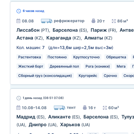
6 часов
назад
рефрижератор
08.08
20 т
86 м³
Лиссабон
Барселона
Париж
Антв
(PT)
,
(ES)
,
(FR)
,
Астана
Караганда
Алматы
(KZ)
,
(KZ)
,
(KZ)
Кол. машин:
7
(длн=
13,6м
шир=
2,5м
выс=
3м
)
Растентовка
Постоянно
Круглосуточно
Обрешетка
Жесткий борт
Деревянный пол
Рога (коники)
Мега
Сборный груз (консолидация)
Кругорейс
Срочно
Скор
1 день
назад (08:51 07.08)
тент
10.08–14.08
16 т
60 м³
Мадрид
Аликанте
Барселона
Тулу
(ES)
,
(ES)
,
(ES)
,
Днипро
Харьков
(UA)
,
(UA)
,
(UA)