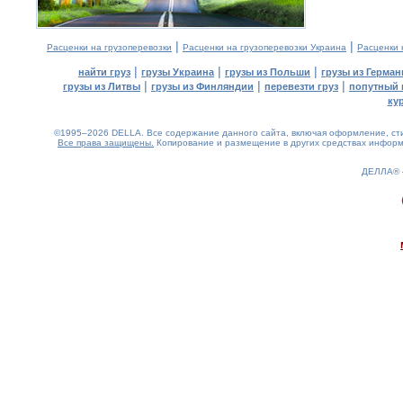
|
|
Расценки на грузоперевозки
Расценки на грузоперевозки Украина
Расценки 
|
|
|
найти груз
грузы Украина
грузы из Польши
грузы из Герман
|
|
|
грузы из Литвы
грузы из Финляндии
перевезти груз
попутный 
ку
©1995–2026 DELLA. Все содержание данного сайта, включая оформление, стил
Все права защищены.
Копирование и размещение в других средствах информа
ДЕЛЛА®
0.15(aws4)
070826-22:10:54