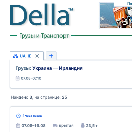
Пя
UA-IE
Грузы:
Украина — Ирландия
07.08–07.10
Найдено
3
, на странице:
25
4 часа
назад
крытая
07.08–16.08
23,5 т