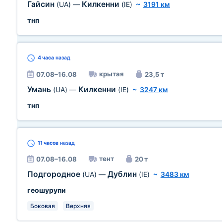
Гайсин
Килкенни
(UA)
—
(IE)
~
3191 км
тнп
4 часа
назад
крытая
07.08–16.08
23,5 т
Умань
Килкенни
(UA)
—
(IE)
~
3247 км
тнп
11 часов
назад
тент
07.08–16.08
20 т
Подгородное
Дублин
(UA)
—
(IE)
~
3483 км
геошурупи
Боковая
Верхняя