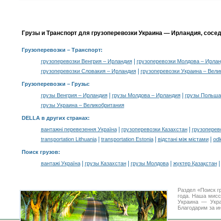
Грузы и Транспорт для грузоперевозки Украина — Ирландия, сосе
Грузоперевозки
– Транспорт:
|
грузоперевозки Венгрия – Ирландия
грузоперевозки Молдова – Ирла
|
грузоперевозки Словакия – Ирландия
грузоперевозки Украина – Вели
Грузоперевозки –
Грузы
:
|
|
грузы Венгрия – Ирландия
грузы Молдова – Ирландия
грузы Польша
грузы Украина – Великобритания
DELLA в других странах
:
|
|
вантажні перевезення Україна
грузоперевозки Казахстан
грузоперев
|
|
|
transportation Lithuania
transportation Estonia
відстані між містами
odl
Поиск грузов
:
|
|
|
вантажі Україна
грузы Казахстан
грузы Молдова
жүктер Қазақстан
Раздел «Поиск г
года. Наша мис
Украина — Укра
Благодарим за и