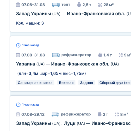
тент
07.08–31.08
2,5 т
28 м³
Запад Украины
Ивано-Франковская обл.
(UA)
—
(U
Кол. машин:
3
1 час
назад
рефрижератор
07.08–31.08
1,4 т
9 м
Украина
Ивано-Франковская обл.
(UA)
—
(UA)
(длн=
3,4м
шир=
1,65м
выс=
1,75м
)
Санитарная книжка
Боковая
Задняя
Сборный груз (ко
1 час
назад
рефрижератор
07.08–29.12
2 т
8 м³
Запад Украины
Луцк
Ивано-Франковс
(UA)
,
(UA)
—