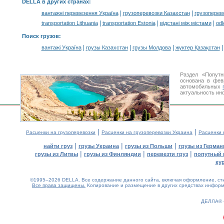
DELLA в других странах
:
|
|
вантажні перевезення Україна
грузоперевозки Казахстан
грузоперев
|
|
|
transportation Lithuania
transportation Estonia
відстані між містами
odl
Поиск грузов
:
|
|
|
вантажі Україна
грузы Казахстан
грузы Молдова
жүктер Қазақстан
Раздел «Попутн
основана в фев
автомобильных
актуальность ин
|
|
Расценки на грузоперевозки
Расценки на грузоперевозки Украина
Расценки 
|
|
|
найти груз
грузы Украина
грузы из Польши
грузы из Герман
|
|
|
грузы из Литвы
грузы из Финляндии
перевезти груз
попутный 
ку
©1995–2026 DELLA. Все содержание данного сайта, включая оформление, стил
Все права защищены.
Копирование и размещение в других средствах информа
ДЕЛЛА®
0.2(aws2)
070826-13:35:08