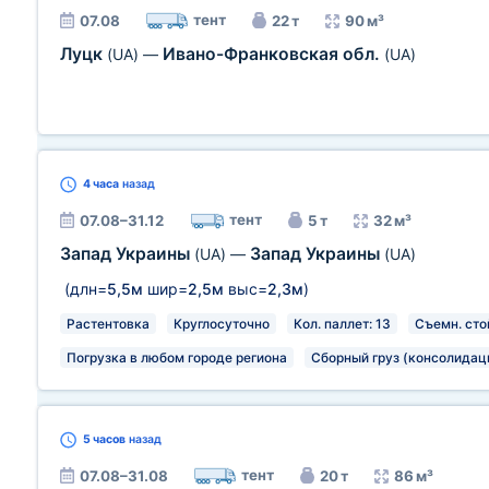
тент
07.08
22 т
90 м³
Луцк
Ивано-Франковская обл.
(UA)
—
(UA)
4 часа
назад
тент
07.08–31.12
5 т
32 м³
Запад Украины
Запад Украины
(UA)
—
(UA)
(длн=
5,5м
шир=
2,5м
выс=
2,3м
)
Растентовка
Круглосуточно
Кол. паллет: 13
Съемн. сто
Погрузка в любом городе региона
Сборный груз (консолидац
5 часов
назад
тент
07.08–31.08
20 т
86 м³