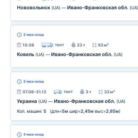
Нововолынск
Ивано-Франковская обл.
(UA)
—
(UA
2 часа
назад
тент
10.08
23 т
92 м³
Ковель
Ивано-Франковская обл.
(UA)
—
(UA)
2 часа
назад
тент
07.08–31.12
3 т
32 м³
Украина
Ивано-Франковская обл.
(UA)
—
(UA)
Кол. машин:
5
(длн=
5м
шир=
2,45м
выс=
2,65м
)
3 часа
назад