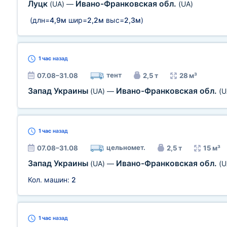
Луцк
Ивано-Франковская обл.
(UA)
—
(UA)
(длн=
4,9м
шир=
2,2м
выс=
2,3м
)
1 час
назад
тент
07.08–31.08
2,5 т
28 м³
Запад Украины
Ивано-Франковская обл.
(UA)
—
(U
1 час
назад
цельномет.
07.08–31.08
2,5 т
15 м³
Запад Украины
Ивано-Франковская обл.
(UA)
—
(U
Кол. машин:
2
1 час
назад