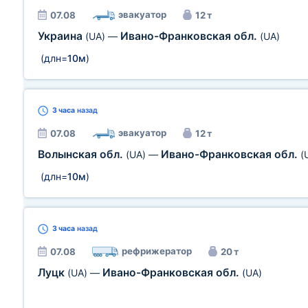
эвакуатор
07.08
12 т
Украина
Ивано-Франковская обл.
(UA)
—
(UA)
(длн=
10м
)
3 часа
назад
эвакуатор
07.08
12 т
Волынская обл.
Ивано-Франковская обл.
(UA)
—
(
(длн=
10м
)
3 часа
назад
рефрижератор
07.08
20 т
Луцк
Ивано-Франковская обл.
(UA)
—
(UA)