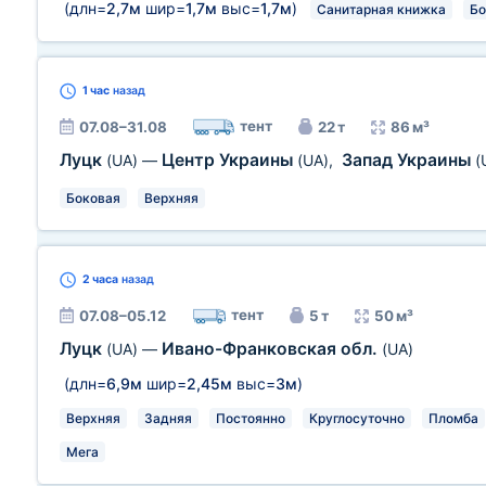
(длн=
2,7м
шир=
1,7м
выс=
1,7м
)
Санитарная книжка
Бо
1 час
назад
тент
07.08–31.08
22 т
86 м³
Луцк
Центр Украины
Запад Украины
(UA)
—
(UA)
,
(
Боковая
Верхняя
2 часа
назад
тент
07.08–05.12
5 т
50 м³
Луцк
Ивано-Франковская обл.
(UA)
—
(UA)
(длн=
6,9м
шир=
2,45м
выс=
3м
)
Верхняя
Задняя
Постоянно
Круглосуточно
Пломба
Мега