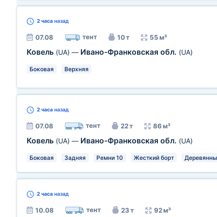
2 часа
назад
тент
07.08
10 т
55 м³
Ковель
Ивано-Франковская обл.
(UA)
—
(UA)
Боковая
Верхняя
2 часа
назад
тент
07.08
22 т
86 м³
Ковель
Ивано-Франковская обл.
(UA)
—
(UA)
Боковая
Задняя
Ремни 10
Жесткий борт
Деревянны
2 часа
назад
тент
10.08
23 т
92 м³