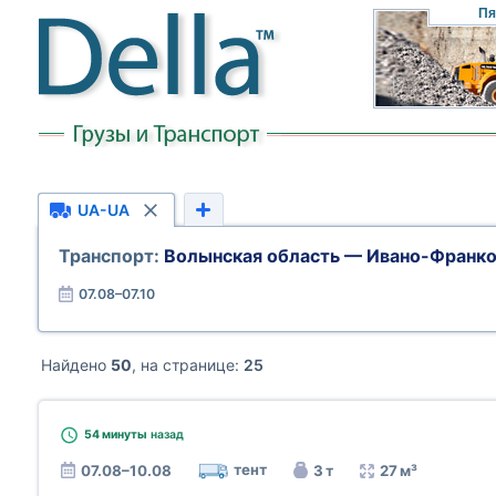
Пя
UA-UA
Транспорт:
Волынская область — Ивано-Франко
07.08–07.10
Найдено
50
, на странице:
25
54 минуты
назад
тент
07.08–10.08
3 т
27 м³