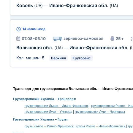
Ковель
Ивано-Франковская обл.
(UA)
—
(UA)
14 часов
назад
зерновоз-самосвал
07.08–05.10
25 т
Волынская обл.
Ивано-Франковская обл.
(UA)
—
(
Кол. машин:
5
Верхняя
Кругорейс
Транспорт для грузоперевозки Волынская обл. — Ивано-Франковск
Грузоперевозки Украина
– Транспорт:
|
грузоперевозки Львов – Ивано-Франковск
грузоперевозки Ровно – Ив
|
грузоперевозки Луцк – Ужгород
грузоперевозки Луцк – Черновцы
Грузоперевозки Украина –
Грузы
:
|
|
грузы Львов – Ивано-Франковск
грузы Ровно – Ивано-Франковск
гру