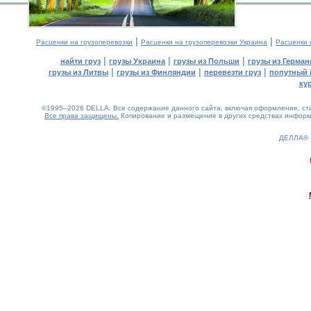
|
|
Расценки на грузоперевозки
Расценки на грузоперевозки Украина
Расценки 
|
|
|
найти груз
грузы Украина
грузы из Польши
грузы из Герман
|
|
|
грузы из Литвы
грузы из Финляндии
перевезти груз
попутный 
ку
©1995–2026 DELLA. Все содержание данного сайта, включая оформление, стил
Все права защищены.
Копирование и размещение в других средствах информа
ДЕЛЛА®
0.17(aws4)
080826-02:13:34