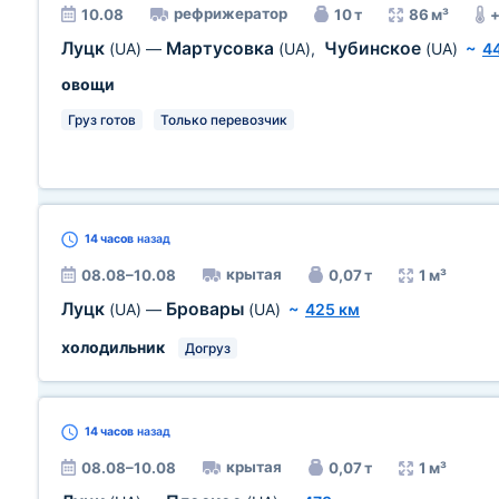
рефрижератор
10.08
10 т
86 м³
+
Луцк
Мартусовка
Чубинское
(UA)
—
(UA)
,
(UA)
~
4
овощи
Груз готов
Только перевозчик
14 часов
назад
крытая
08.08–10.08
0,07 т
1 м³
Луцк
Бровары
(UA)
—
(UA)
~
425 км
холодильник
Догруз
14 часов
назад
крытая
08.08–10.08
0,07 т
1 м³