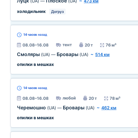
Луцк
Плоское
(UA)
—
(UA)
~
473 км
холодильник
Догруз
14 часов
назад
тент
08.08–16.08
20 т
76 м³
Смоляры
Бровары
(UA)
—
(UA)
~
514 км
опилки в мешках
14 часов
назад
любой
08.08–16.08
20 т
78 м³
Черемошно
Бровары
(UA)
—
(UA)
~
462 км
опилки в мешках