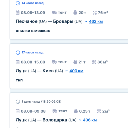
14 часов
назад
тент
08.08–13.09
20 т
76 м³
Песчаное
Бровары
(UA)
—
(UA)
~
462 км
опилки в мешках
17 часов
назад
тент
08.08–15.08
21 т
86 м³
Луцк
Киев
(UA)
—
(UA)
~
400 км
тнп
1 день
назад (18:20 06.08)
тент
08.08–09.08
0,25 т
2 м³
Луцк
Володарка
(UA)
—
(UA)
~
406 км