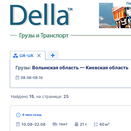
Пя
UA-UA
Грузы:
Волынская область — Киевская область
08.08–08.10
Найдено
15
, на странице:
25
4 часа
назад
тент
10.08–22.08
21 т
40 м³