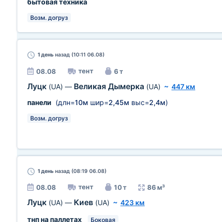
бытовая техника
Возм. догруз
1 день
назад (10:11 06.08)
тент
08.08
6 т
Луцк
Великая Дымерка
(UA)
—
(UA)
~
447 км
панели
(длн=
10м
шир=
2,45м
выс=
2,4м
)
Возм. догруз
1 день
назад (08:19 06.08)
тент
08.08
10 т
86 м³
Луцк
Киев
(UA)
—
(UA)
~
423 км
тнп на паллетах
Боковая