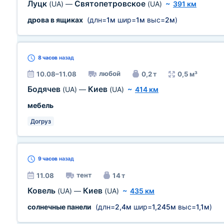
Луцк
Святопетровское
(UA)
—
(UA)
~
391 км
дрова в ящиках
(длн=
1м
шир=
1м
выс=
2м
)
8 часов
назад
любой
10.08–11.08
0,2 т
0,5 м³
Бодячев
Киев
(UA)
—
(UA)
~
414 км
мебель
Догруз
9 часов
назад
тент
11.08
14 т
Ковель
Киев
(UA)
—
(UA)
~
435 км
солнечные панели
(длн=
2,4м
шир=
1,245м
выс=
1,1м
)