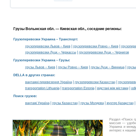
Грузы Волынская обл. — Киевская обл., соседние регионы:
Грузоперевозки Украина
– Транспорт:
|
|
грузоперевозки Львов – Киев
грузоперевозки Ровно – Киев
грузопер
|
грузоперевозки Луцк – Черкассы
грузоперевозки Луцк – Чернигов
Грузоперевозки Украина –
Грузы
:
|
|
|
грузы Львов – Киев
грузы Ровно – Киев
грузы Луцк – Винница
грузы
DELLA в других странах
:
|
|
вантажні перевезення Україна
грузоперевозки Казахстан
грузоперев
|
|
|
transportation Lithuania
transportation Estonia
відстані між містами
odl
Поиск грузов
:
|
|
|
вантажі Україна
грузы Казахстан
грузы Молдова
жүктер Қазақстан
Раздел «Поиск г
миссия — удобн
Украина и межд
интерес к нашем