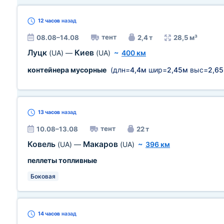
12 часов
назад
тент
08.08–14.08
2,4 т
28,5 м³
Луцк
Киев
(UA)
—
(UA)
~
400 км
контейнера мусорные
(длн=
4,4м
шир=
2,45м
выс=
2,6
13 часов
назад
тент
10.08–13.08
22 т
Ковель
Макаров
(UA)
—
(UA)
~
396 км
пеллеты топливные
Боковая
14 часов
назад