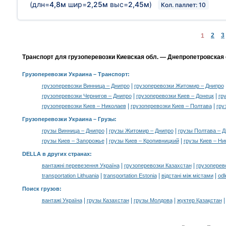
(длн=
4,8м
шир=
2,25м
выс=
2,45м
)
Кол. паллет: 10
2
3
1
Транспорт для грузоперевозки Киевская обл. — Днепропетровская 
Грузоперевозки Украина
– Транспорт:
|
грузоперевозки Винница – Днипро
грузоперевозки Житомир – Днипро
|
|
грузоперевозки Чернигов – Днипро
грузоперевозки Киев – Донецк
гр
|
|
грузоперевозки Киев – Николаев
грузоперевозки Киев – Полтава
гру
Грузоперевозки Украина –
Грузы
:
|
|
грузы Винница – Днипро
грузы Житомир – Днипро
грузы Полтава – 
|
|
грузы Киев – Запорожье
грузы Киев – Кропивницкий
грузы Киев – Ни
DELLA в других странах
:
|
|
вантажні перевезення Україна
грузоперевозки Казахстан
грузоперев
|
|
|
transportation Lithuania
transportation Estonia
відстані між містами
odl
Поиск грузов
:
|
|
|
вантажі Україна
грузы Казахстан
грузы Молдова
жүктер Қазақстан