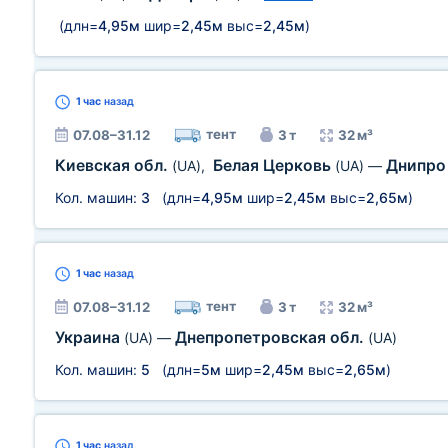
(длн=
4,95м
шир=
2,45м
выс=
2,45м
)
1 час
назад
тент
07.08–31.12
3 т
32 м³
Киевская обл.
Белая Церковь
Днипр
(UA)
,
(UA)
—
Кол. машин:
3
(длн=
4,95м
шир=
2,45м
выс=
2,65м
)
1 час
назад
тент
07.08–31.12
3 т
32 м³
Украина
Днепропетровская обл.
(UA)
—
(UA)
Кол. машин:
5
(длн=
5м
шир=
2,45м
выс=
2,65м
)
1 час
назад