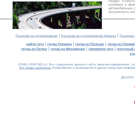
Раздел «Попутн
основана в фев
автомобильных
актуальность ин
|
|
Расценки на грузоперевозки
Расценки на грузоперевозки Украина
Расценки 
|
|
|
найти груз
грузы Украина
грузы из Польши
грузы из Герман
|
|
|
грузы из Литвы
грузы из Финляндии
перевезти груз
попутный 
ку
©1995–2026 DELLA. Все содержание данного сайта, включая оформление, стил
Все права защищены.
Копирование и размещение в других средствах информа
ДЕЛЛА®
0.28(aws2)
070826-12:10:16