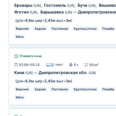
Бровары
Гостомель
Буча
Вишнев
(UA)
,
(UA)
,
(UA)
,
Яготин
Барышевка
Днепропетровска
(UA)
,
(UA)
—
(длн=
9,6м
шир=
2,45м
выс=
3м
)
Верхняя
Задняя
Постоянно
Круглосуточно
Пломба
Мега
51 минуту
назад
тент
07.08–05.12
5 т
50 м³
Киев
Днепропетровская обл.
(UA)
—
(UA)
(длн=
6,9м
шир=
2,45м
выс=
3м
)
Верхняя
Задняя
Постоянно
Круглосуточно
Пломба
Мега