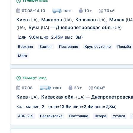
51 минуту
назад
тент
07.08–14.10
10 т
70 м³
Киев
Макаров
Копылов
Милая
(UA)
,
(UA)
,
(UA)
,
(UA
Буча
Днепропетровская обл.
(UA)
,
(UA)
—
(UA)
(длн=
9,6м
шир=
2,45м
выс=
3м
)
Верхняя
Задняя
Постоянно
Круглосуточно
Пломба
Мега
56 минут
назад
тент
07.08
23 т
90 м³
Киев
Киевская обл.
Днепропетровска
(UA)
,
(UA)
—
Кол. машин:
2
(длн=
13,6м
шир=
2,4м
выс=
2,8м
)
ADR: 2-9
Растентовка
Постоянно
Штора
Уголки