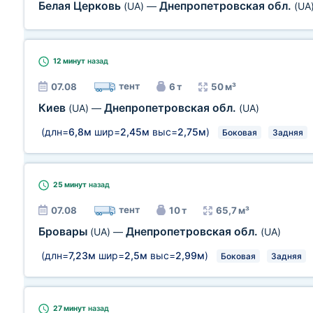
Белая Церковь
Днепропетровская обл.
(UA)
—
(UA
12 минут
назад
тент
07.08
6 т
50 м³
Киев
Днепропетровская обл.
(UA)
—
(UA)
(длн=
6,8м
шир=
2,45м
выс=
2,75м
)
Боковая
Задняя
25 минут
назад
тент
07.08
10 т
65,7 м³
Бровары
Днепропетровская обл.
(UA)
—
(UA)
(длн=
7,23м
шир=
2,5м
выс=
2,99м
)
Боковая
Задняя
27 минут
назад