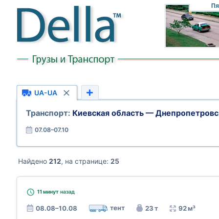
Пя
UA-UA
Транспорт:
Киевская область — Днепропетровс
07.08–07.10
Найдено
212
, на странице:
25
11 минут
назад
тент
08.08–10.08
23 т
92 м³