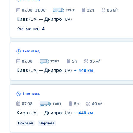
тент
07.08–31.08
22 т
86 м³
Киев
Днипро
(UA)
—
(UA)
Кол. машин:
4
1 час
назад
тент
07.08
5 т
35 м³
Киев
Днипро
(UA)
—
(UA)
~
449 км
1 час
назад
тент
07.08
5 т
40 м³
Киев
Днипро
(UA)
—
(UA)
~
449 км
Боковая
Верхняя