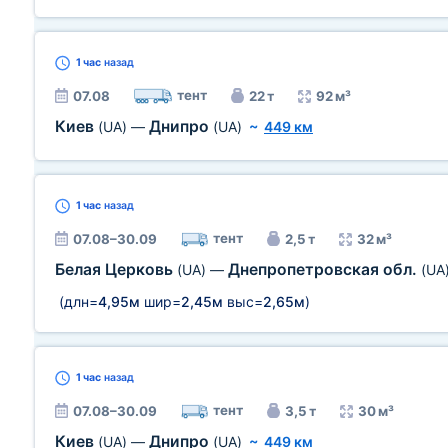
1 час
назад
тент
07.08
22 т
92 м³
Киев
Днипро
(UA)
—
(UA)
~
449 км
1 час
назад
тент
07.08–30.09
2,5 т
32 м³
Белая Церковь
Днепропетровская обл.
(UA)
—
(UA
(длн=
4,95м
шир=
2,45м
выс=
2,65м
)
1 час
назад
тент
07.08–30.09
3,5 т
30 м³
Киев
Днипро
(UA)
—
(UA)
~
449 км