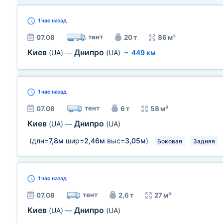
1 час
назад
тент
07.08
20 т
86 м³
Киев
Днипро
(UA)
—
(UA)
~
449 км
1 час
назад
тент
07.08
6 т
58 м³
Киев
Днипро
(UA)
—
(UA)
(длн=
7,8м
шир=
2,46м
выс=
3,05м
)
Боковая
Задняя
1 час
назад
тент
07.08
2,6 т
27 м³
Киев
Днипро
(UA)
—
(UA)