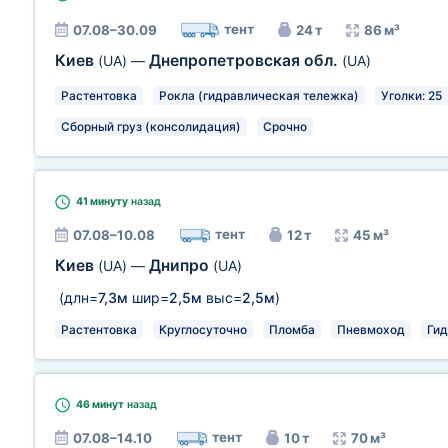
тент
07.08–30.09
24 т
86 м³
Киев
Днепропетровская обл.
(UA)
—
(UA)
Растентовка
Рокла (гидравлическая тележка)
Уголки: 25
Сборный груз (консолидация)
Срочно
41 минуту
назад
тент
07.08–10.08
12 т
45 м³
Киев
Днипро
(UA)
—
(UA)
(длн=
7,3м
шир=
2,5м
выс=
2,5м
)
Растентовка
Круглосуточно
Пломба
Пневмоход
Гид
46 минут
назад
тент
07.08–14.10
10 т
70 м³