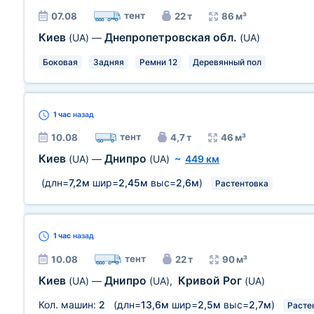
тент
07.08
22 т
86 м³
Киев
Днепропетровская обл.
(UA)
—
(UA)
Боковая
Задняя
Ремни 12
Деревянный пол
1 час
назад
тент
10.08
4,7 т
46 м³
Киев
Днипро
(UA)
—
(UA)
~
449 км
(длн=
7,2м
шир=
2,45м
выс=
2,6м
)
Растентовка
1 час
назад
тент
10.08
22 т
90 м³
Киев
Днипро
Кривой Рог
(UA)
—
(UA)
,
(UA)
Кол. машин:
2
(длн=
13,6м
шир=
2,5м
выс=
2,7м
)
Расте