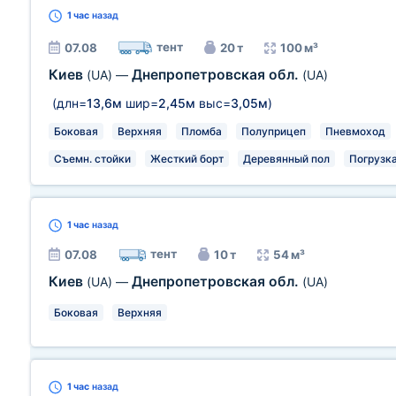
1 час
назад
тент
07.08
20 т
100 м³
Киев
Днепропетровская обл.
(UA)
—
(UA)
(длн=
13,6м
шир=
2,45м
выс=
3,05м
)
Боковая
Верхняя
Пломба
Полуприцеп
Пневмоход
Съемн. стойки
Жесткий борт
Деревянный пол
Погрузка
1 час
назад
тент
07.08
10 т
54 м³
Киев
Днепропетровская обл.
(UA)
—
(UA)
Боковая
Верхняя
1 час
назад