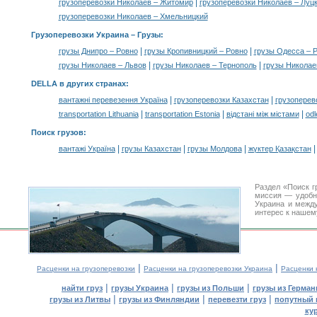
|
грузоперевозки Николаев – Житомир
грузоперевозки Николаев – Луц
грузоперевозки Николаев – Хмельницкий
Грузоперевозки Украина –
Грузы
:
|
|
грузы Днипро – Ровно
грузы Кропивницкий – Ровно
грузы Одесса – 
|
|
грузы Николаев – Львов
грузы Николаев – Тернополь
грузы Николае
DELLA в других странах
:
|
|
вантажні перевезення Україна
грузоперевозки Казахстан
грузоперев
|
|
|
transportation Lithuania
transportation Estonia
відстані між містами
odl
Поиск грузов
:
|
|
|
вантажі Україна
грузы Казахстан
грузы Молдова
жүктер Қазақстан
Раздел «Поиск г
миссия — удобн
Украина и межд
интерес к нашем
|
|
Расценки на грузоперевозки
Расценки на грузоперевозки Украина
Расценки 
|
|
|
найти груз
грузы Украина
грузы из Польши
грузы из Герман
|
|
|
грузы из Литвы
грузы из Финляндии
перевезти груз
попутный 
ку