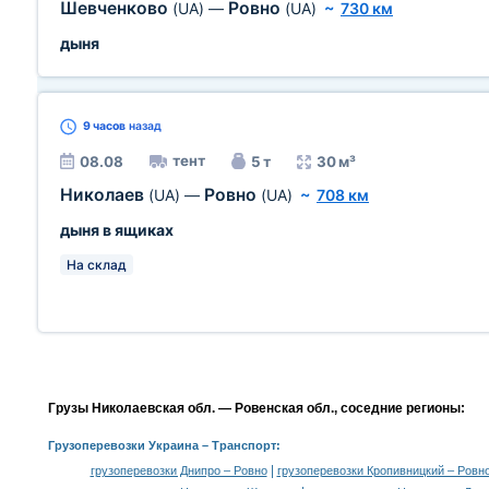
Шевченково
Ровно
(UA)
—
(UA)
~
730 км
дыня
9 часов
назад
тент
08.08
5 т
30 м³
Николаев
Ровно
(UA)
—
(UA)
~
708 км
дыня в ящиках
На склад
Грузы Николаевская обл. — Ровенская обл., соседние регионы:
Грузоперевозки Украина
– Транспорт:
|
грузоперевозки Днипро – Ровно
грузоперевозки Кропивницкий – Ровн