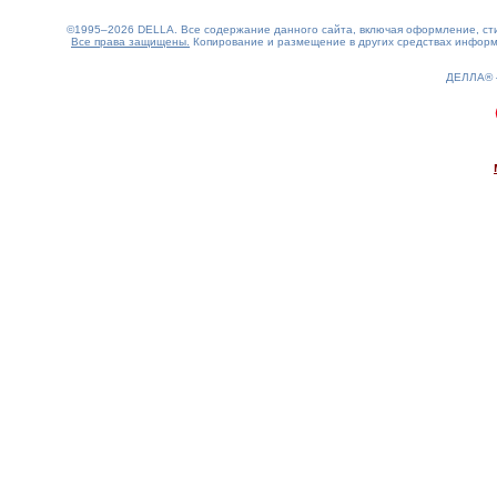
©1995–2026 DELLA. Все содержание данного сайта, включая оформление, стил
Все права защищены.
Копирование и размещение в других средствах информа
ДЕЛЛА®
0.18(aws2)
080826-23:58:33