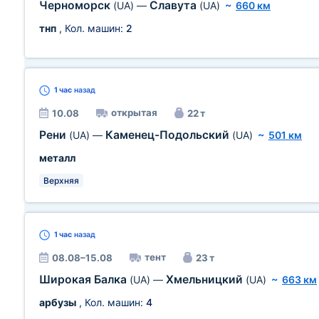
Черноморск
Славута
(UA)
—
(UA)
~
660 км
тнп
, Кол. машин:
2
1 час
назад
открытая
10.08
22 т
Рени
Каменец-Подольский
(UA)
—
(UA)
~
501 км
металл
Верхняя
1 час
назад
тент
08.08–15.08
23 т
Широкая Балка
Хмельницкий
(UA)
—
(UA)
~
663 км
арбузы
, Кол. машин:
4