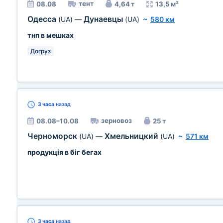
тент
08.08
4,64 т
13,5 м³
Одесса
Дунаевцы
(UA)
—
(UA)
~
580 км
тнп в мешках
Догруз
3 часа
назад
зерновоз
08.08–10.08
25 т
Черноморск
Хмельницкий
(UA)
—
(UA)
~
571 км
продукція в біг бегах
3 часа
назад