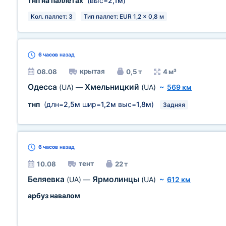
тнп на паллетах
(выс=
2,1м
)
Кол. паллет: 3
Тип паллет: EUR 1,2 x 0,8 м
6 часов
назад
крытая
08.08
0,5 т
4 м³
Одесса
Хмельницкий
(UA)
—
(UA)
~
569 км
тнп
(длн=
2,5м
шир=
1,2м
выс=
1,8м
)
Задняя
6 часов
назад
тент
10.08
22 т
Беляевка
Ярмолинцы
(UA)
—
(UA)
~
612 км
арбуз навалом