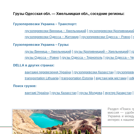
Грузы Одесская обл. — Хмельницкая обл., соседние регионы:
Грузоперевозки Украина
– Транспорт:
|
грузоперевозки Винница – Хмельницкий
грузоперевозки Кропивницки
|
|
грузоперевозки Одесса – Житомир
грузоперевозки Одесса – Ровно
Грузоперевозки Украина –
Грузы
:
|
|
грузы Винница – Хмельницкий
грузы Кропивницкий – Хмельницкий
г
|
|
грузы Одесса – Ровно
грузы Одесса – Тернополь
грузы Одесса – Ч
DELLA в других странах
:
|
|
вантажні перевезення Україна
грузоперевозки Казахстан
грузоперев
|
|
|
transportation Lithuania
transportation Estonia
відстані між містами
odl
Поиск грузов
:
|
|
|
вантажі Україна
грузы Казахстан
грузы Молдова
жүктер Қазақстан
Раздел «Поиск г
миссия — удобн
Украина и межд
интерес к нашем