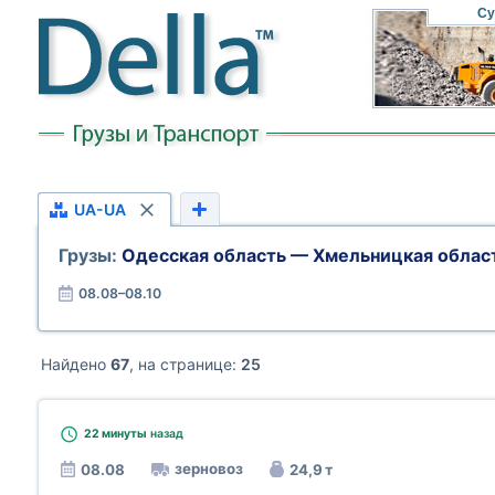
Су
UA-UA
Грузы:
Одесская область — Хмельницкая облас
08.08–08.10
Найдено
67
, на странице:
25
22 минуты
назад
зерновоз
08.08
24,9 т