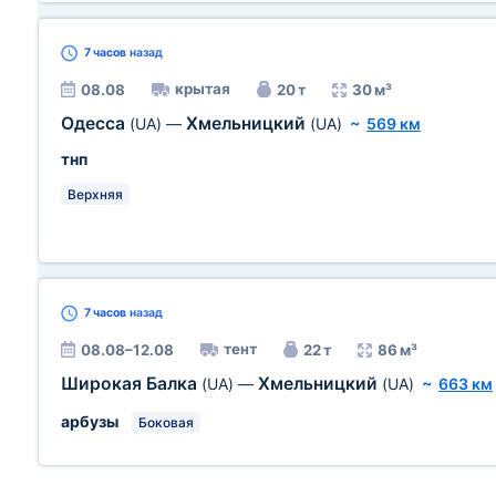
7 часов
назад
крытая
08.08
20 т
30 м³
Одесса
Хмельницкий
(UA)
—
(UA)
~
569 км
тнп
Верхняя
7 часов
назад
тент
08.08–12.08
22 т
86 м³
Широкая Балка
Хмельницкий
(UA)
—
(UA)
~
663 км
арбузы
Боковая