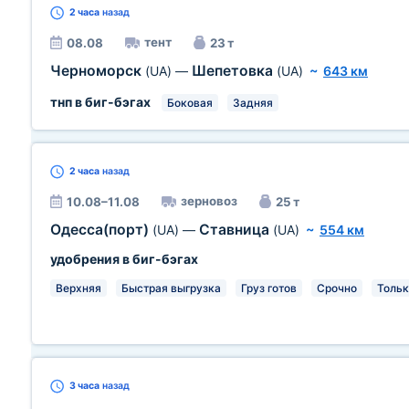
2 часа
назад
тент
08.08
23 т
Черноморск
Шепетовка
(UA)
—
(UA)
~
643 км
тнп в биг-бэгах
Боковая
Задняя
2 часа
назад
зерновоз
10.08–11.08
25 т
Одесса(порт)
Ставница
(UA)
—
(UA)
~
554 км
удобрения в биг-бэгах
Верхняя
Быстрая выгрузка
Груз готов
Срочно
Тольк
3 часа
назад