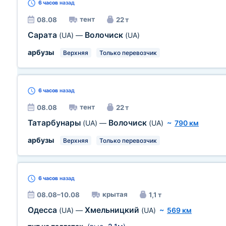
6 часов
назад
тент
08.08
22 т
Сарата
Волочиск
(UA)
—
(UA)
арбузы
Верхняя
Только перевозчик
6 часов
назад
тент
08.08
22 т
Татарбунары
Волочиск
(UA)
—
(UA)
~
790 км
арбузы
Верхняя
Только перевозчик
6 часов
назад
крытая
08.08–10.08
1,1 т
Одесса
Хмельницкий
(UA)
—
(UA)
~
569 км