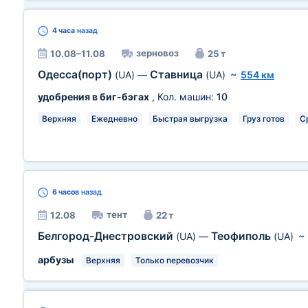
4 часа
назад
зерновоз
10.08–11.08
25 т
Одесса(порт)
Ставница
(UA)
—
(UA)
~
554 км
удобрения в биг-бэгах
, Кол. машин:
10
Верхняя
Ежедневно
Быстрая выгрузка
Груз готов
С
6 часов
назад
тент
12.08
22 т
Белгород-Днестровский
Теофиполь
(UA)
—
(UA)
арбузы
Верхняя
Только перевозчик