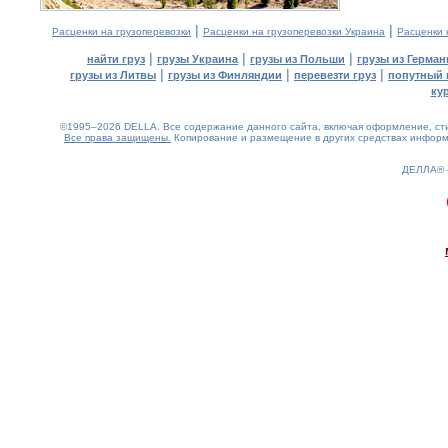
|
|
Расценки на грузоперевозки
Расценки на грузоперевозки Украина
Расценки 
|
|
|
найти груз
грузы Украина
грузы из Польши
грузы из Герман
|
|
|
грузы из Литвы
грузы из Финляндии
перевезти груз
попутный 
ку
©1995–2026 DELLA. Все содержание данного сайта, включая оформление, стил
Все права защищены.
Копирование и размещение в других средствах информа
ДЕЛЛА®
0.23(aws3)
080826-17:30:36