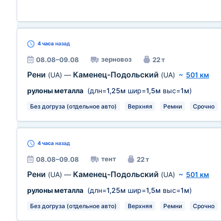
4 часа
назад
зерновоз
08.08–09.08
22 т
Рени
Каменец-Подольский
(UA)
—
(UA)
~
501 км
рулоны металла
(длн=
1,25м
шир=
1,5м
выс=
1м
)
Без догруза (отдельное авто)
Верхняя
Ремни
Срочно
4 часа
назад
тент
08.08–09.08
22 т
Рени
Каменец-Подольский
(UA)
—
(UA)
~
501 км
рулоны металла
(длн=
1,25м
шир=
1,5м
выс=
1м
)
Без догруза (отдельное авто)
Верхняя
Ремни
Срочно