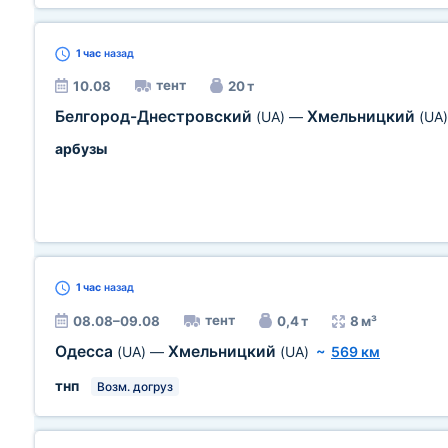
1 час
назад
тент
10.08
20 т
Белгород-Днестровский
Хмельницкий
(UA)
—
(UA)
арбузы
1 час
назад
тент
08.08–09.08
0,4 т
8 м³
Одесса
Хмельницкий
(UA)
—
(UA)
~
569 км
тнп
Возм. догруз