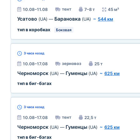
тент
10.08–11.08
7–8 т
45 м³
Усатово
Барановка
(UA)
—
(UA)
~
544 км
тнп в коробках
Боковая
3 часа
назад
зерновоз
10.08–17.08
25 т
Черноморск
Гуменцы
(UA)
—
(UA)
~
625 км
тнп в биг-бэгах
3 часа
назад
тент
10.08–17.08
22,5 т
Черноморск
Гуменцы
(UA)
—
(UA)
~
625 км
тнп в биг-бэгах