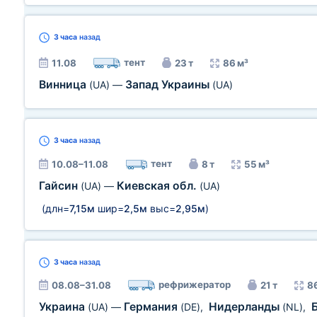
3 часа
назад
тент
11.08
23 т
86 м³
Винница
Запад Украины
(UA)
—
(UA)
3 часа
назад
тент
10.08–11.08
8 т
55 м³
Гайсин
Киевская обл.
(UA)
—
(UA)
(длн=
7,15м
шир=
2,5м
выс=
2,95м
)
3 часа
назад
рефрижератор
08.08–31.08
21 т
8
Украина
Германия
Нидерланды
(UA)
—
(DE)
,
(NL)
,