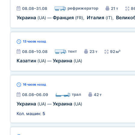
рефрижератор
08.08–31.08
21 т
8
Украина
Франция
Италия
Велико
(UA)
—
(FR)
,
(IT)
,
13 часов
назад
тент
08.08–10.08
23 т
92 м³
Казатин
Украина
(UA)
—
(UA)
16 часов
назад
трал
08.08–06.09
42 т
Украина
Украина
(UA)
—
(UA)
Кол. машин:
5