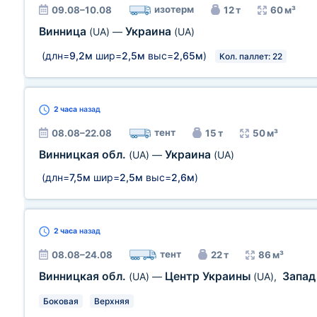
изотерм
09.08–10.08
12 т
60 м³
Винница
Украина
(UA)
—
(UA)
(длн=
9,2м
шир=
2,5м
выс=
2,65м
)
Кол. паллет: 22
2 часа
назад
тент
08.08–22.08
15 т
50 м³
Винницкая обл.
Украина
(UA)
—
(UA)
(длн=
7,5м
шир=
2,5м
выс=
2,6м
)
2 часа
назад
тент
08.08–24.08
22 т
86 м³
Винницкая обл.
Центр Украины
Запад
(UA)
—
(UA)
,
Боковая
Верхняя