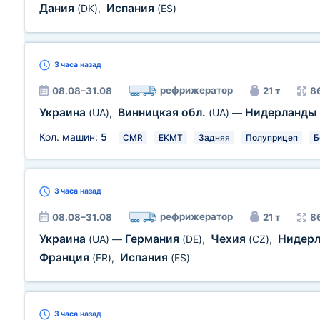
Дания
Испания
(DK)
,
(ES)
3 часа
назад
рефрижератор
08.08–31.08
21 т
8
Украина
Винницкая обл.
Нидерланды
(UA)
,
(UA)
—
Кол. машин:
5
CMR
EKMT
Задняя
Полуприцеп
Б
3 часа
назад
рефрижератор
08.08–31.08
21 т
8
Украина
Германия
Чехия
Нидер
(UA)
—
(DE)
,
(CZ)
,
Франция
Испания
(FR)
,
(ES)
3 часа
назад