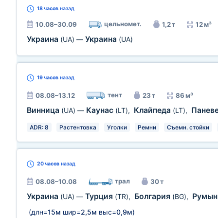
18 часов
назад
цельномет.
10.08–30.09
1,2 т
12 м³
Украина
Украина
(UA)
—
(UA)
19 часов
назад
тент
08.08–13.12
23 т
86 м³
Винница
Каунас
Клайпеда
Панев
(UA)
—
(LT)
,
(LT)
,
ADR: 8
Растентовка
Уголки
Ремни
Съемн. стойки
20 часов
назад
трал
08.08–10.08
30 т
Украина
Турция
Болгария
Румы
(UA)
—
(TR)
,
(BG)
,
(длн=
15м
шир=
2,5м
выс=
0,9м
)