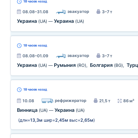
18 часов
назад
эвакуатор
08.08–31.08
3–7 т
Украина
Украина
(UA)
—
(UA)
18 часов
назад
эвакуатор
08.08–01.09
3–7 т
Украина
Румыния
Болгария
Тур
(UA)
—
(RO)
,
(BG)
,
18 часов
назад
рефрижератор
10.08
21,5 т
86 м³
Винница
Украина
(UA)
—
(UA)
(длн=
13,3м
шир=
2,45м
выс=
2,65м
)