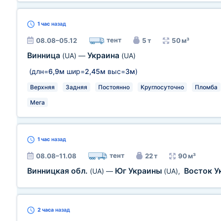
1 час
назад
тент
08.08–05.12
5 т
50 м³
Винница
Украина
(UA)
—
(UA)
(длн=
6,9м
шир=
2,45м
выс=
3м
)
Верхняя
Задняя
Постоянно
Круглосуточно
Пломба
Мега
1 час
назад
тент
08.08–11.08
22 т
90 м³
Винницкая обл.
Юг Украины
Восток 
(UA)
—
(UA)
,
2 часа
назад