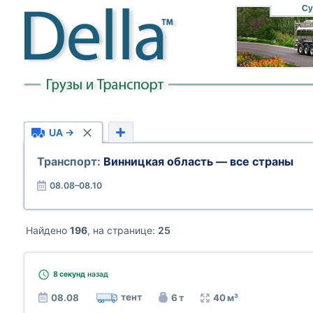
Су
UA →
Транспорт:
Винницкая область — все страны
08.08–08.10
Найдено
196
, на странице:
25
8 секунд
назад
тент
08.08
6 т
40 м³