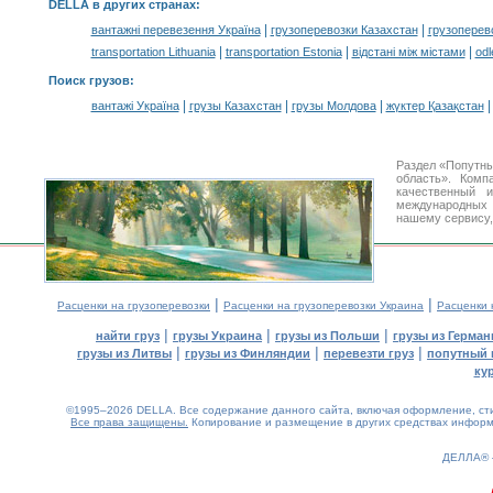
DELLA в других странах
:
|
|
вантажні перевезення Україна
грузоперевозки Казахстан
грузоперев
|
|
|
transportation Lithuania
transportation Estonia
відстані між містами
odl
Поиск грузов
:
|
|
|
вантажі Україна
грузы Казахстан
грузы Молдова
жүктер Қазақстан
Раздел «Попутны
область». Ком
качественный
международных 
нашему сервису,
|
|
Расценки на грузоперевозки
Расценки на грузоперевозки Украина
Расценки 
|
|
|
найти груз
грузы Украина
грузы из Польши
грузы из Герман
|
|
|
грузы из Литвы
грузы из Финляндии
перевезти груз
попутный 
ку
©1995–2026 DELLA. Все содержание данного сайта, включая оформление, стил
Все права защищены.
Копирование и размещение в других средствах информа
ДЕЛЛА®
0.17(aws3)
080826-11:16:52