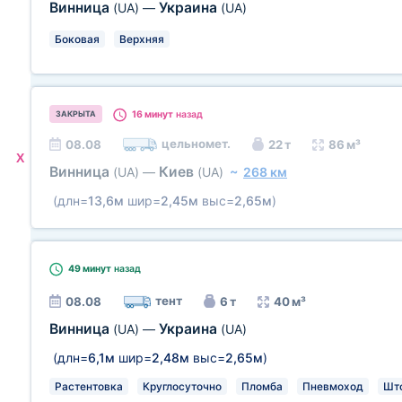
Винница
Украина
(UA)
—
(UA)
Боковая
Верхняя
16 минут
назад
ЗАКРЫТА
цельномет.
08.08
22 т
86 м³
X
Винница
Киев
(UA)
—
(UA)
~
268 км
(длн=
13,6м
шир=
2,45м
выс=
2,65м
)
49 минут
назад
тент
08.08
6 т
40 м³
Винница
Украина
(UA)
—
(UA)
(длн=
6,1м
шир=
2,48м
выс=
2,65м
)
Растентовка
Круглосуточно
Пломба
Пневмоход
Шт