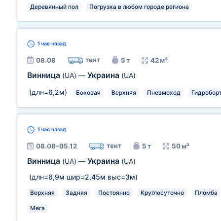
Деревянный пол
Погрузка в любом городе региона
1 час
назад
тент
08.08
5 т
42 м³
Винница
Украина
(UA)
—
(UA)
(длн=
6,2м
)
Боковая
Верхняя
Пневмоход
Гидробор
1 час
назад
тент
08.08–05.12
5 т
50 м³
Винница
Украина
(UA)
—
(UA)
(длн=
6,9м
шир=
2,45м
выс=
3м
)
Верхняя
Задняя
Постоянно
Круглосуточно
Пломба
Мега