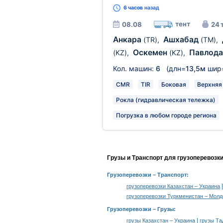
6 часов
назад
тент
08.08
24 
Анкара
Ашхабад
(TR)
,
(TM)
,
Оскемен
Павлод
(KZ)
,
(KZ)
,
Кол. машин:
6
(длн=
13,5м
шир
CMR
TIR
Боковая
Верхняя
Рокла (гидравлическая тележка)
Погрузка в любом городе региона
Грузы и Транспорт для грузоперевозк
Грузоперевозки
– Транспорт:
грузоперевозки Казахстан – Украина
грузоперевозки Туркменистан – Молд
Грузоперевозки –
Грузы
:
|
грузы Казахстан – Украина
грузы Та