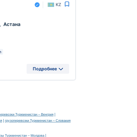
KZ
Астана
,
л
Подробнее
|
перевозки Туркменистан – Венгрия
|
ия
грузоперевозки Туркменистан – Словакия
|
узы Туркменистан – Молдова