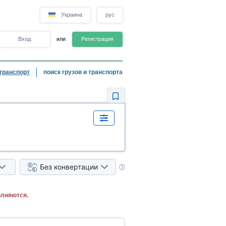
Украина
рус
Вход
или
Регистрация
транспорт
поиск грузов и транспорта
Без конвертации
олняются.