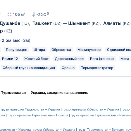
0
т
105 м³
-22 C
Душанбе
Ташкент
Шымкент
Алматы
(TJ)
,
(UZ)
—
(KZ)
,
(KZ)
ар
(KZ)
=
2,5м
выс=
3м
)
Полуприцеп
Штора
Обрешетка
Манипулятор
Сдвижной по
Ремни 12
Жесткий борт
Деревянный пол
Рога (коники)
Мега
Сборный груз (консолидация)
Срочно
Терморегистратор
и Туркменистан — Украина, соседние направления:
|
|
|
грузоперевозки Таджикистан – Украина
грузоперевозки Узбекистан – Украина
грузо
|
|
ова
грузоперевозки Туркменистан – Польша
грузоперевозки Туркменистан – Румын
|
|
|
джикистан – Украина
грузы Узбекистан – Украина
грузы Туркменистан – Венгрия
гр