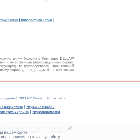
|
|
arowy Polska
transportation Latvia
уркменистан — Украина». Компания DELLA™
бный и качественный информационный сервис
дународных грузоперевозок. Наш главный
ашему сервису, всегда рады быть полезными
|
|
 городами
DELLA™ Classic
Карта сайта
|
из Казахстана
грузы из Италии
|
зти груз Украина
грузоперевозки
зок, являются объектами авторского права.
DELLA™ Грузоперевозки' - не допускается.
на нашем сайте.
 персонализировать вашу работу.