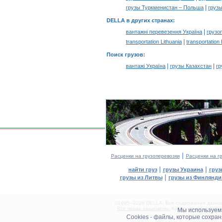
|
грузы Туркменистан – Польша
груз
DELLA в других странах
:
|
вантажні перевезення Україна
грузо
|
transportation Lithuania
transportation
Поиск грузов
:
|
|
вантажі Україна
грузы Казахстан
гр
|
Расценки на грузоперевозки
Расценки на г
|
|
найти груз
грузы Украина
груз
|
грузы из Литвы
грузы из Финлянди
©1995–2026 DELLA. Все содержание данного
Все права защищены.
Копирование и разме
Мы используе
0.17(aws2)
Cookies - файлы, которые сохра
080826-20:09:25