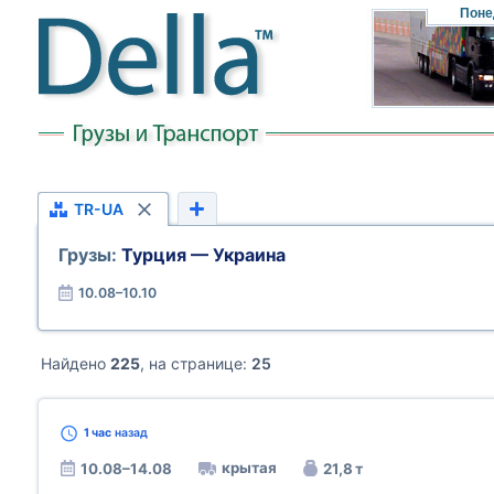
Поне
TR-UA
Грузы:
Турция — Украина
10.08–10.10
Найдено
225
, на странице:
25
1 час
назад
крытая
10.08–14.08
21,8 т