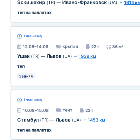
Эскишехир
Ивано-Франковск
(TR)
—
(UA)
~
1614 к
тнп на паллетах
1 час
назад
крытая
12.08–14.08
22 т
86 м³
Ушак
Львов
(TR)
—
(UA)
~
1939 км
тнп
Задняя
1 час
назад
тент
10.08–15.08
22 т
Стамбул
Львов
(TR)
—
(UA)
~
1453 км
тнп на паллетах