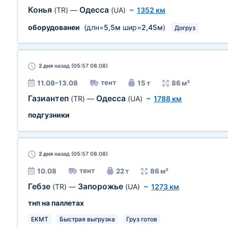
Конья
Одесса
(TR)
—
(UA)
~
1352 км
оборудованеи
(длн=
5,5м
шир=
2,45м
)
Догруз
2 дня
назад (05:57 08.08)
тент
11.08–13.08
15 т
86 м³
Газиантеп
Одесса
(TR)
—
(UA)
~
1788 км
подгузники
2 дня
назад (05:57 08.08)
тент
10.08
22 т
86 м³
Гебзе
Запорожье
(TR)
—
(UA)
~
1273 км
тнп на паллетах
EKMT
Быстрая выгрузка
Груз готов