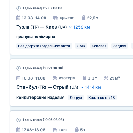
1 день
назад (12:07 08.08)
крытая
13.08–14.08
22,5 т
Тузла
Киев
(TR)
—
(UA)
~
1259 км
гранула полімерна
Без догруза (отдельное авто)
CMR
Боковая
Задняя
1 день
назад (10:21 08.08)
изотерм
10.08–11.08
3,3 т
25 м³
Стамбул
Стрый
(TR)
—
(UA)
~
1414 км
кондитерские изделия
Догруз
Кол. паллет: 13
1 день
назад (10:06 08.08)
тент
17.08–18.08
5 т