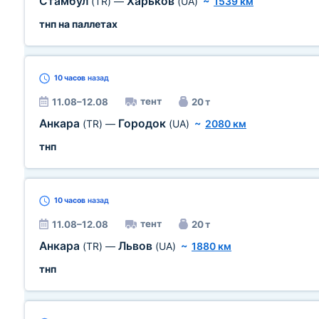
Стамбул
Харьков
(TR)
—
(UA)
~
1539 км
тнп на паллетах
10 часов
назад
тент
11.08–12.08
20 т
Анкара
Городок
(TR)
—
(UA)
~
2080 км
тнп
10 часов
назад
тент
11.08–12.08
20 т
Анкара
Львов
(TR)
—
(UA)
~
1880 км
тнп