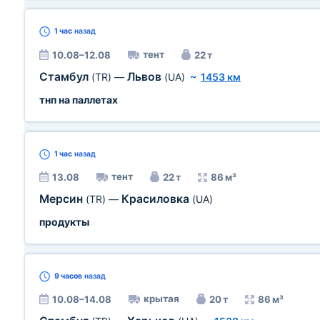
1 час
назад
тент
10.08–12.08
22 т
Стамбул
Львов
(TR)
—
(UA)
~
1453 км
тнп на паллетах
1 час
назад
тент
13.08
22 т
86 м³
Мерсин
Красиловка
(TR)
—
(UA)
продукты
9 часов
назад
крытая
10.08–14.08
20 т
86 м³