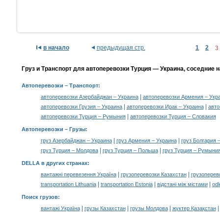
в начало
предыдущая стр.
1
2
3
Груз и Транспорт для автоперевозки Турция — Украина, соседние 
Автоперевозки
– Транспорт:
|
автоперевозки Азербайджан – Украина
автоперевозки Армения – Укр
|
|
автоперевозки Грузия – Украина
автоперевозки Ирак – Украина
авто
|
автоперевозки Турция – Румыния
автоперевозки Турция – Словакия
Автоперевозки –
Грузы
:
|
|
груз Азербайджан – Украина
груз Армения – Украина
груз Болгария 
|
|
груз Турция – Молдова
груз Турция – Польша
груз Турция – Румыни
DELLA в других странах
:
|
|
вантажні перевезення Україна
грузоперевозки Казахстан
грузоперев
|
|
|
transportation Lithuania
transportation Estonia
відстані між містами
odl
Поиск грузов
:
|
|
|
вантажі Україна
грузы Казахстан
грузы Молдова
жүктер Қазақстан