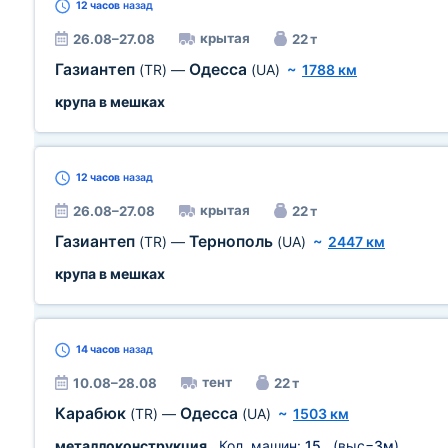
12 часов
назад
крытая
26.08–27.08
22 т
Газиантеп
Одесса
(TR)
—
(UA)
~
1788 км
крупа в мешках
12 часов
назад
крытая
26.08–27.08
22 т
Газиантеп
Тернополь
(TR)
—
(UA)
~
2447 км
крупа в мешках
14 часов
назад
тент
10.08–28.08
22 т
Карабюк
Одесса
(TR)
—
(UA)
~
1503 км
металлоконструкция
, Кол. машин:
15
(выс=
3м
)