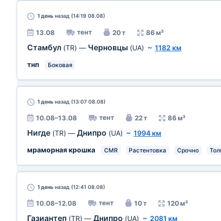
1 день
назад (14:19 08.08)
тент
13.08
20 т
86 м³
Стамбул
Черновцы
(TR)
—
(UA)
~
1182 км
тнп
Боковая
1 день
назад (13:07 08.08)
тент
10.08–13.08
22 т
86 м³
Нигде
Днипро
(TR)
—
(UA)
~
1994 км
мраморная крошка
CMR
Растентовка
Срочно
Тол
1 день
назад (12:41 08.08)
тент
10.08–12.08
10 т
120 м³
Газиантеп
Днипро
(TR)
—
(UA)
~
2081 км