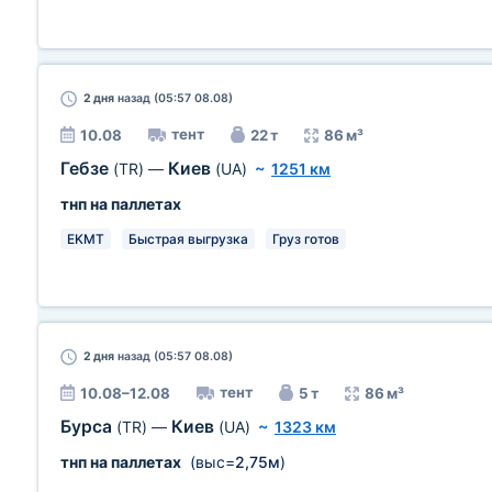
2 дня
назад (05:57 08.08)
тент
10.08
22 т
86 м³
Гебзе
Киев
(TR)
—
(UA)
~
1251 км
тнп на паллетах
EKMT
Быстрая выгрузка
Груз готов
2 дня
назад (05:57 08.08)
тент
10.08–12.08
5 т
86 м³
Бурса
Киев
(TR)
—
(UA)
~
1323 км
тнп на паллетах
(выс=
2,75м
)