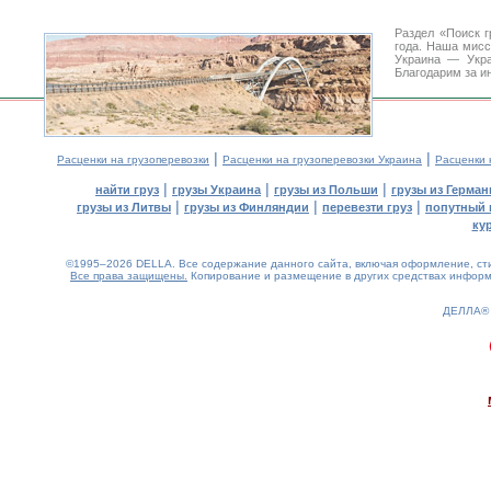
Раздел «Поиск 
года. Наша мис
Украина — Укра
Благодарим за и
|
|
Расценки на грузоперевозки
Расценки на грузоперевозки Украина
Расценки 
|
|
|
найти груз
грузы Украина
грузы из Польши
грузы из Герман
|
|
|
грузы из Литвы
грузы из Финляндии
перевезти груз
попутный 
ку
©1995–2026 DELLA. Все содержание данного сайта, включая оформление, стил
Все права защищены.
Копирование и размещение в других средствах информа
ДЕЛЛА®
0.27(aws3)
100826-09:11:04