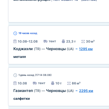
19 часов
назад
тент
10.08–12.08
23,3 т
30 м³
Коджаэли
Черновцы
(TR)
—
(UA)
~
1295 км
металл
1 день
назад (17:14 08.08)
тент
10.08
10 т
86 м³
Газиантеп
Черновцы
(TR)
—
(UA)
~
2295 км
салфетки