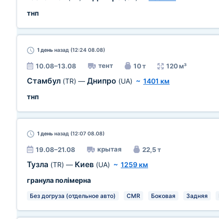
тнп
1 день
назад (12:24 08.08)
тент
10.08–13.08
10 т
120 м³
Стамбул
Днипро
(TR)
—
(UA)
~
1401 км
тнп
1 день
назад (12:07 08.08)
крытая
19.08–21.08
22,5 т
Тузла
Киев
(TR)
—
(UA)
~
1259 км
гранула полімерна
Без догруза (отдельное авто)
CMR
Боковая
Задняя