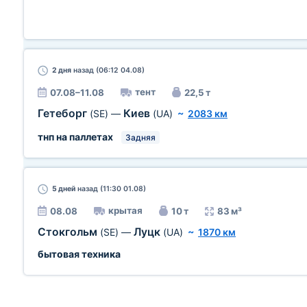
2 дня
назад (06:12 04.08)
тент
07.08–11.08
22,5 т
Гетеборг
Киев
(SE)
—
(UA)
~
2083 км
тнп на паллетах
Задняя
5 дней
назад (11:30 01.08)
крытая
08.08
10 т
83 м³
Стокгольм
Луцк
(SE)
—
(UA)
~
1870 км
бытовая техника