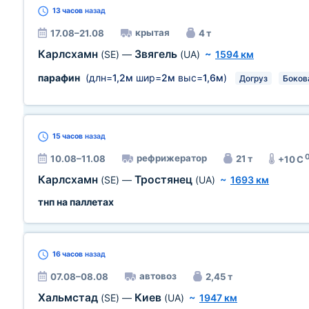
13 часов
назад
крытая
17.08–21.08
4 т
Карлсхамн
Звягель
(SE)
—
(UA)
~
1594 км
парафин
(длн=
1,2м
шир=
2м
выс=
1,6м
)
Догруз
Боков
15 часов
назад
рефрижератор
10.08–11.08
21 т
+10 C
Карлсхамн
Тростянец
(SE)
—
(UA)
~
1693 км
тнп на паллетах
16 часов
назад
автовоз
07.08–08.08
2,45 т
Хальмстад
Киев
(SE)
—
(UA)
~
1947 км