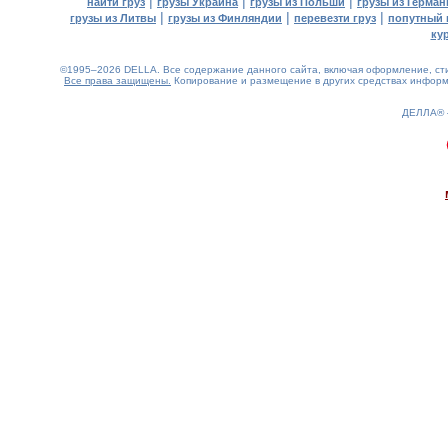
|
|
|
найти груз
грузы Украина
грузы из Польши
грузы из Герман
|
|
|
грузы из Литвы
грузы из Финляндии
перевезти груз
попутный 
ку
©1995–2026 DELLA. Все содержание данного сайта, включая оформление, стил
Все права защищены.
Копирование и размещение в других средствах информа
ДЕЛЛА®
0.17(aws2)
070826-05:53:44