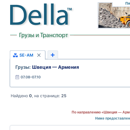
Пя
SE-AM
Грузы:
Швеция — Армения
07.08–07.10
Найдено
0
, на странице:
25
По направлению «Швеция — Арме
Ниже предоставлен