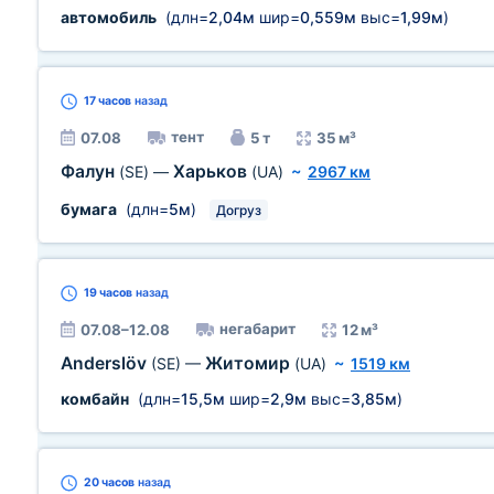
автомобиль
(длн=
2,04м
шир=
0,559м
выс=
1,99м
)
17 часов
назад
тент
07.08
5 т
35 м³
Фалун
Харьков
(SE)
—
(UA)
~
2967 км
бумага
(длн=
5м
)
Догруз
19 часов
назад
негабарит
07.08–12.08
12 м³
Anderslöv
Житомир
(SE)
—
(UA)
~
1519 км
комбайн
(длн=
15,5м
шир=
2,9м
выс=
3,85м
)
20 часов
назад