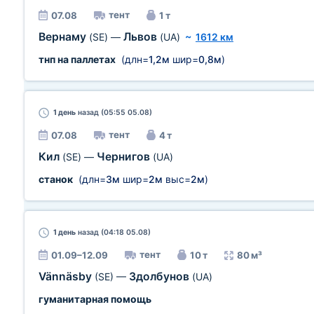
тент
07.08
1 т
Вернаму
Львов
(SE)
—
(UA)
~
1612 км
тнп на паллетах
(длн=
1,2м
шир=
0,8м
)
1 день
назад (05:55 05.08)
тент
07.08
4 т
Кил
Чернигов
(SE)
—
(UA)
станок
(длн=
3м
шир=
2м
выс=
2м
)
1 день
назад (04:18 05.08)
тент
01.09–12.09
10 т
80 м³
Vännäsby
Здолбунов
(SE)
—
(UA)
гуманитарная помощь