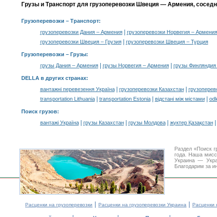
Грузы и Транспорт для грузоперевозки Швеция — Армения, соседн
Грузоперевозки
– Транспорт:
|
грузоперевозки Дания – Армения
грузоперевозки Норвегия – Армени
|
грузоперевозки Швеция – Грузия
грузоперевозки Швеция – Турция
Грузоперевозки –
Грузы
:
|
|
грузы Дания – Армения
грузы Норвегия – Армения
грузы Финляндия
DELLA в других странах
:
|
|
вантажні перевезення Україна
грузоперевозки Казахстан
грузоперев
|
|
|
transportation Lithuania
transportation Estonia
відстані між містами
odl
Поиск грузов
:
|
|
|
вантажі Україна
грузы Казахстан
грузы Молдова
жүктер Қазақстан
Раздел «Поиск 
года. Наша мис
Украина — Укра
Благодарим за и
|
|
Расценки на грузоперевозки
Расценки на грузоперевозки Украина
Расценки 