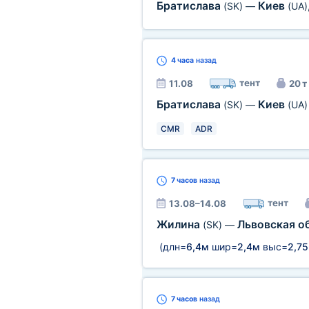
Братислава
Киев
(SK)
—
(UA)
4 часа
назад
тент
11.08
20 т
Братислава
Киев
(SK)
—
(UA)
CMR
ADR
7 часов
назад
тент
13.08–14.08
Жилина
Львовская о
(SK)
—
(длн=
6,4м
шир=
2,4м
выс=
2,7
7 часов
назад