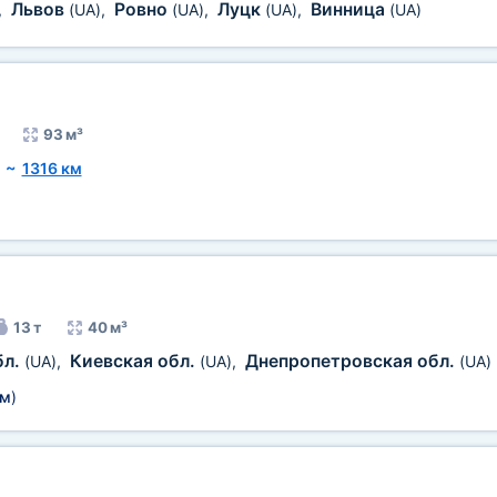
Львов
Ровно
Луцк
Винница
,
(UA)
,
(UA)
,
(UA)
,
(UA)
93 м³
~
1316 км
13 т
40 м³
бл.
Киевская обл.
Днепропетровская обл.
(UA)
,
(UA)
,
(UA)
5м
)