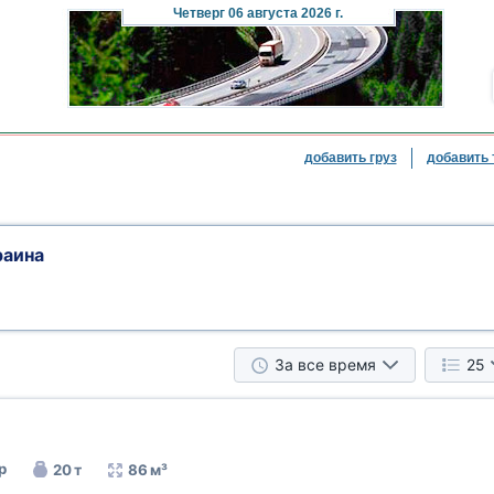
Четверг
06 августа 2026 г.
добавить груз
добавить 
раина
За все время
25
р
20 т
86 м³