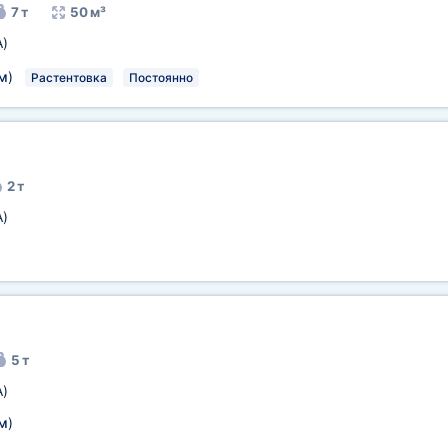
7 т
50 м³
A)
м
)
Растентовка
Постоянно
2 т
A)
5 т
A)
м
)