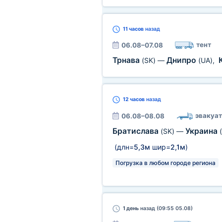
11 часов
назад
тент
06.08–07.08
Трнава
Днипро
(SK)
—
(UA)
,
12 часов
назад
эвакуат
06.08–08.08
Братислава
Украина
(SK)
—
(длн=
5,3м
шир=
2,1м
)
Погрузка в любом городе региона
1 день
назад (09:55 05.08)