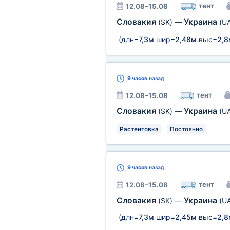
тент
12.08–15.08
Словакия
Украина
(SK)
—
(U
(длн=
7,3м
шир=
2,48м
выс=
2,8
9 часов
назад
тент
12.08–15.08
Словакия
Украина
(SK)
—
(U
Растентовка
Постоянно
9 часов
назад
тент
12.08–15.08
Словакия
Украина
(SK)
—
(U
(длн=
7,3м
шир=
2,45м
выс=
2,8