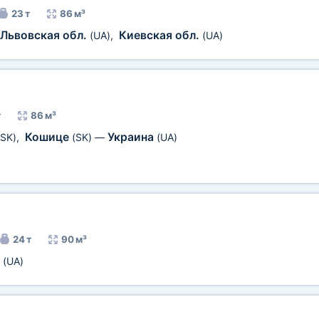
23 т
86 м³
Львовская обл.
Киевская обл.
(UA)
,
(UA)
т
86 м³
Кошице
Украина
(SK)
,
(SK)
—
(UA)
24 т
90 м³
а
(UA)