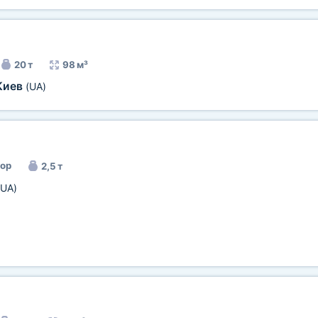
20 т
98 м³
Киев
(UA)
ор
2,5 т
(UA)