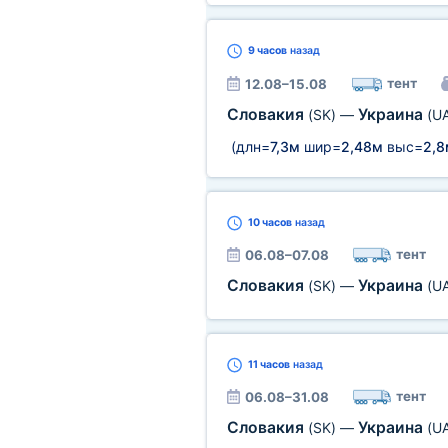
9 часов
назад
тент
12.08–15.08
Словакия
Украина
(SK)
—
(U
(длн=
7,3м
шир=
2,48м
выс=
2,8
10 часов
назад
тент
06.08–07.08
Словакия
Украина
(SK)
—
(U
11 часов
назад
тент
06.08–31.08
Словакия
Украина
(SK)
—
(U