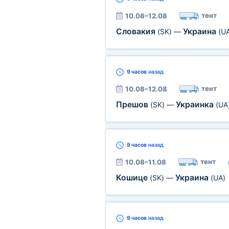
тент
10.08–12.08
Словакия
Украина
(SK)
—
(U
9 часов
назад
тент
10.08–12.08
Прешов
Украинка
(SK)
—
(UA
9 часов
назад
тент
10.08–11.08
Кошице
Украина
(SK)
—
(UA)
9 часов
назад