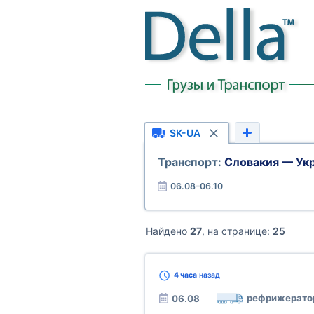
SK-UA
Транспорт:
Словакия — Ук
06.08–06.10
Найдено
27
, на странице:
25
4 часа
назад
рефрижерато
06.08