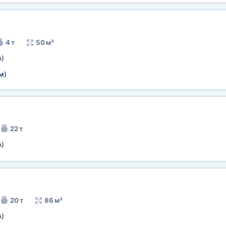
4 т
50 м³
A)
м
)
22 т
A)
20 т
86 м³
A)