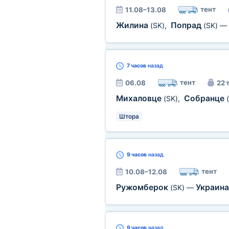
тент
11.08–13.08
Жилина
Попрад
(SK)
,
(SK)
—
7 часов
назад
тент
06.08
22 
Михаловце
Собранце
(SK)
,
Штора
9 часов
назад
тент
10.08–12.08
Ружомберок
Украин
(SK)
—
9 часов
назад