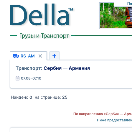
Пя
RS-AM
Транспорт:
Сербия — Армения
07.08–07.10
Найдено
0
, на странице:
25
По направлению «Сербия — Арме
Ниже предоставлен