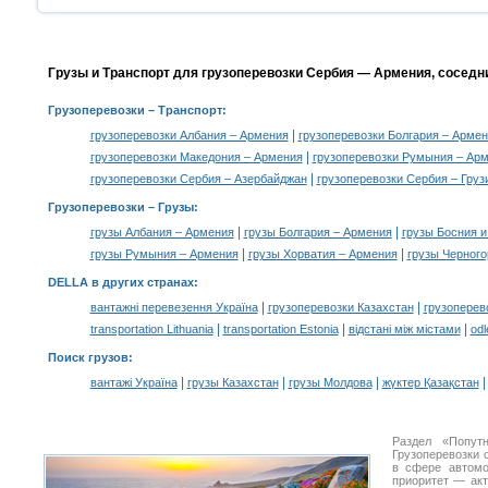
Грузы и Транспорт для грузоперевозки Сербия — Армения, соседн
Грузоперевозки
– Транспорт:
|
грузоперевозки Албания – Армения
грузоперевозки Болгария – Арме
|
грузоперевозки Македония – Армения
грузоперевозки Румыния – Ар
|
грузоперевозки Сербия – Азербайджан
грузоперевозки Сербия – Груз
Грузоперевозки –
Грузы
:
|
|
грузы Албания – Армения
грузы Болгария – Армения
грузы Босния и
|
|
грузы Румыния – Армения
грузы Хорватия – Армения
грузы Черного
DELLA в других странах
:
|
|
вантажні перевезення Україна
грузоперевозки Казахстан
грузоперев
|
|
|
transportation Lithuania
transportation Estonia
відстані між містами
odl
Поиск грузов
:
|
|
|
вантажі Україна
грузы Казахстан
грузы Молдова
жүктер Қазақстан
Раздел «Попут
Грузоперевозки 
в сфере автом
приоритет — акт