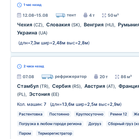
1 час
назад
тент
12.08–15.08
4 т
50 м³
Чехия
Словакия
Венгрия
Румыни
(CZ)
,
(SK)
,
(HU)
,
Украина
(UA)
(длн=
7,3м
шир=
2,48м
выс=
2,8м
)
2 часа
назад
рефрижератор
07.08
20 т
86 м³
Стамбул
Сербия
Австрия
Франци
(TR)
,
(RS)
,
(AT)
,
Эстония
(PL)
,
(EE)
Кол. машин:
7
(длн=
13,6м
шир=
2,5м
выс=
2,9м
)
Растентовка
Постоянно
Круглосуточно
Ремни 12
Же
Погрузка в любом городе региона
Догруз
Сборный груз (к
Паром
Терморегистратор