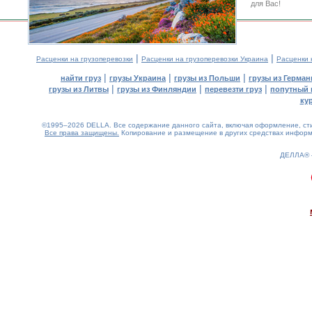
для Вас!
|
|
Расценки на грузоперевозки
Расценки на грузоперевозки Украина
Расценки 
|
|
|
найти груз
грузы Украина
грузы из Польши
грузы из Герман
|
|
|
грузы из Литвы
грузы из Финляндии
перевезти груз
попутный 
ку
©1995–2026 DELLA. Все содержание данного сайта, включая оформление, стил
Все права защищены.
Копирование и размещение в других средствах информа
ДЕЛЛА®
0.17(aws2)
070826-10:56:59