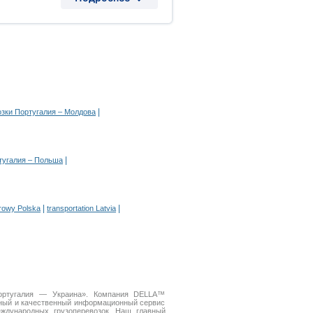
|
озки Португалия – Молдова
|
тугалия – Польша
|
|
arowy Polska
transportation Latvia
Португалия — Украина». Компания DELLA™
бный и качественный информационный сервис
дународных грузоперевозок. Наш главный