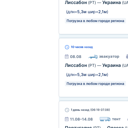
Лиссабон
Украина
(PT)
—
(U
(длн=
5,3м
шир=
2,1м
)
Погрузка в любом городе региона
10 часов
назад
эвакуатор
08.08
Лиссабон
Украина
(PT)
—
(U
(длн=
5,3м
шир=
2,1м
)
Погрузка в любом городе региона
1 день
назад (06:19 07.08)
тент
11.08–14.08
Португалия
Одесса
(PT)
—
(