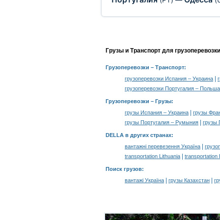
Грузы и Транспорт для грузоперевозк
Грузоперевозки
– Транспорт:
|
грузоперевозки Испания – Украина
грузоперевозки Португалия – Польша
Грузоперевозки –
Грузы
:
|
грузы Испания – Украина
грузы Фра
|
грузы Португалия – Румыния
грузы 
DELLA в других странах
:
|
вантажні перевезення Україна
грузо
|
transportation Lithuania
transportation
Поиск грузов
:
|
|
вантажі Україна
грузы Казахстан
гр