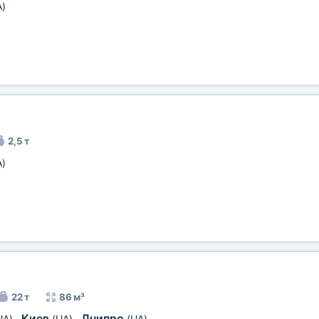
A)
2,5 т
A)
22 т
86 м³
Киев
Днипро
UA)
,
(UA)
,
(UA)