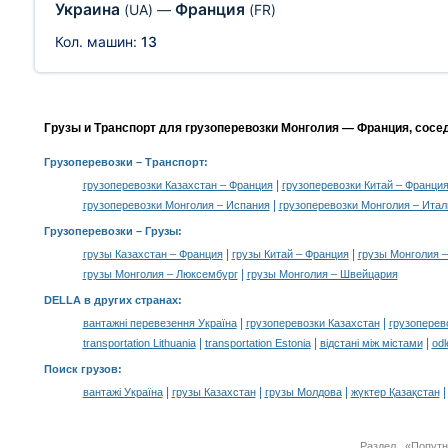
Украина
Франция
(UA)
—
(FR)
Кол. машин:
13
Грузы и Транспорт для грузоперевозки Монголия — Франция, сосе
Грузоперевозки
– Транспорт:
|
грузоперевозки Казахстан – Франция
грузоперевозки Китай – Франци
|
грузоперевозки Монголия – Испания
грузоперевозки Монголия – Итал
Грузоперевозки –
Грузы
:
|
|
грузы Казахстан – Франция
грузы Китай – Франция
грузы Монголия –
|
грузы Монголия – Люксембург
грузы Монголия – Швейцария
DELLA в других странах
:
|
|
вантажні перевезення Україна
грузоперевозки Казахстан
грузоперев
|
|
|
transportation Lithuania
transportation Estonia
відстані між містами
odl
Поиск грузов
:
|
|
|
вантажі Україна
грузы Казахстан
грузы Молдова
жүктер Қазақстан
Раздел «Попут