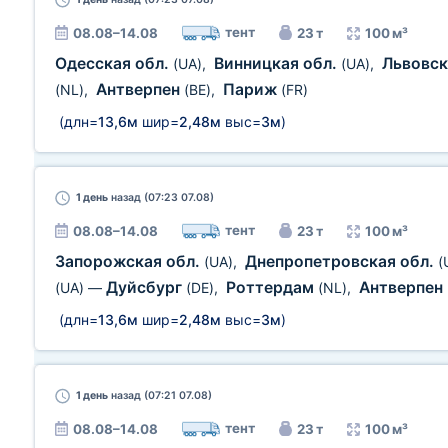
тент
08.08–14.08
23 т
100 м³
Одесская обл.
Винницкая обл.
Львовск
(UA)
,
(UA)
,
Антверпен
Париж
(NL)
,
(BE)
,
(FR)
(длн=
13,6м
шир=
2,48м
выс=
3м
)
1 день
назад (07:23 07.08)
тент
08.08–14.08
23 т
100 м³
Запорожская обл.
Днепропетровская обл.
(UA)
,
(
Дуйсбург
Роттердам
Антверпен
(UA)
—
(DE)
,
(NL)
,
(длн=
13,6м
шир=
2,48м
выс=
3м
)
1 день
назад (07:21 07.08)
тент
08.08–14.08
23 т
100 м³