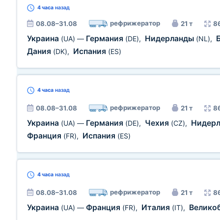
4 часа
назад
рефрижератор
08.08–31.08
21 т
8
Украина
Германия
Нидерланды
(UA)
—
(DE)
,
(NL)
,
Дания
Испания
(DK)
,
(ES)
4 часа
назад
рефрижератор
08.08–31.08
21 т
8
Украина
Германия
Чехия
Нидер
(UA)
—
(DE)
,
(CZ)
,
Франция
Испания
(FR)
,
(ES)
4 часа
назад
рефрижератор
08.08–31.08
21 т
8
Украина
Франция
Италия
Велико
(UA)
—
(FR)
,
(IT)
,