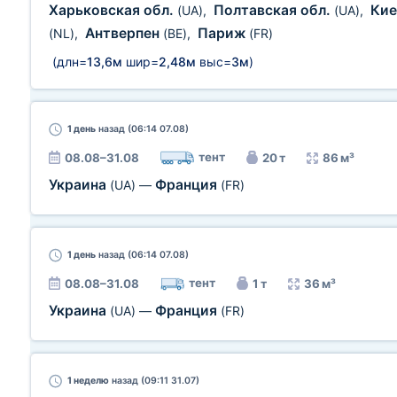
Харьковская обл.
Полтавская обл.
Кие
(UA)
,
(UA)
,
Антверпен
Париж
(NL)
,
(BE)
,
(FR)
(длн=
13,6м
шир=
2,48м
выс=
3м
)
1 день
назад (06:14 07.08)
тент
08.08–31.08
20 т
86 м³
Украина
Франция
(UA)
—
(FR)
1 день
назад (06:14 07.08)
тент
08.08–31.08
1 т
36 м³
Украина
Франция
(UA)
—
(FR)
1 неделю
назад (09:11 31.07)