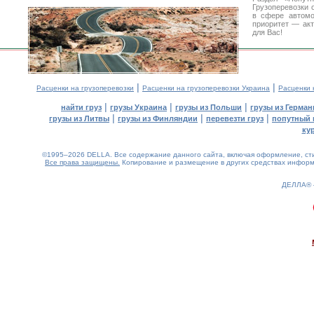
Грузоперевозки 
в сфере автом
приоритет — акт
для Вас!
|
|
Расценки на грузоперевозки
Расценки на грузоперевозки Украина
Расценки 
|
|
|
найти груз
грузы Украина
грузы из Польши
грузы из Герман
|
|
|
грузы из Литвы
грузы из Финляндии
перевезти груз
попутный 
ку
©1995–2026 DELLA. Все содержание данного сайта, включая оформление, стил
Все права защищены.
Копирование и размещение в других средствах информа
ДЕЛЛА®
0.15(aws4)
080826-12:31:58