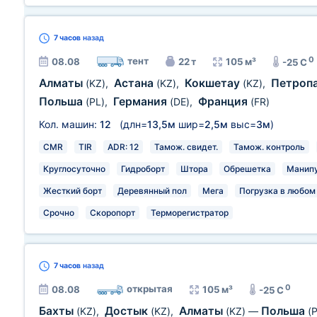
7 часов
назад
0
тент
08.08
22 т
105 м³
-25 C
Алматы
Астана
Кокшетау
Петроп
(KZ)
,
(KZ)
,
(KZ)
,
Польша
Германия
Франция
(PL)
,
(DE)
,
(FR)
Кол. машин:
12
(длн=
13,5м
шир=
2,5м
выс=
3м
)
CMR
TIR
ADR: 12
Тамож. свидет.
Тамож. контроль
Круглосуточно
Гидроборт
Штора
Обрешетка
Манип
Жесткий борт
Деревянный пол
Мега
Погрузка в любом
Срочно
Скоропорт
Терморегистратор
7 часов
назад
0
открытая
08.08
105 м³
-25 C
Бахты
Достык
Алматы
Польша
(KZ)
,
(KZ)
,
(KZ)
—
(