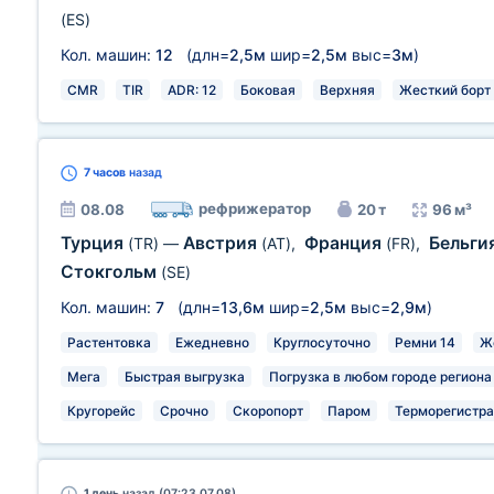
(ES)
Кол. машин:
12
(длн=
2,5м
шир=
2,5м
выс=
3м
)
CMR
TIR
ADR: 12
Боковая
Верхняя
Жесткий борт
7 часов
назад
рефрижератор
08.08
20 т
96 м³
Турция
Австрия
Франция
Бельги
(TR)
—
(AT)
,
(FR)
,
Стокгольм
(SE)
Кол. машин:
7
(длн=
13,6м
шир=
2,5м
выс=
2,9м
)
Растентовка
Ежедневно
Круглосуточно
Ремни 14
Ж
Мега
Быстрая выгрузка
Погрузка в любом городе региона
Кругорейс
Срочно
Скоропорт
Паром
Терморегистра
1 день
назад (07:23 07.08)