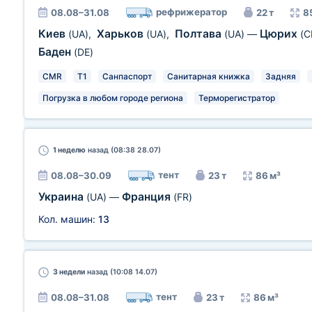
рефрижератор
08.08–31.08
22 т
8
Киев
Харьков
Полтава
Цюрих
(UA)
,
(UA)
,
(UA)
—
(C
Баден
(DE)
CMR
T1
Санпаспорт
Санитарная книжка
Задняя
Погрузка в любом городе региона
Терморегистратор
1 неделю
назад (08:38 28.07)
тент
08.08–30.09
23 т
86 м³
Украина
Франция
(UA)
—
(FR)
Кол. машин:
13
3 недели
назад (10:08 14.07)
тент
08.08–31.08
23 т
86 м³