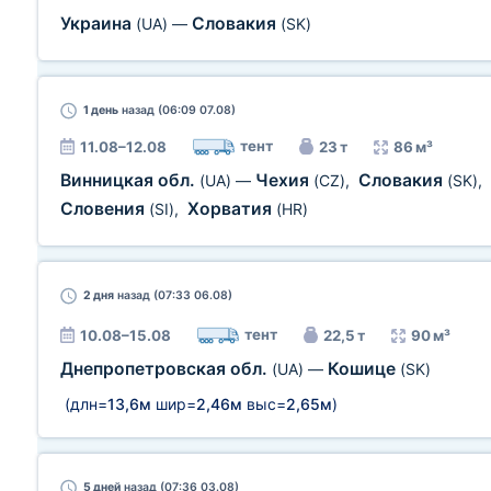
Украина
Словакия
(UA)
—
(SK)
1 день
назад (06:09 07.08)
тент
11.08–12.08
23 т
86 м³
Винницкая обл.
Чехия
Словакия
(UA)
—
(CZ)
,
(SK)
,
Словения
Хорватия
(SI)
,
(HR)
2 дня
назад (07:33 06.08)
тент
10.08–15.08
22,5 т
90 м³
Днепропетровская обл.
Кошице
(UA)
—
(SK)
(длн=
13,6м
шир=
2,46м
выс=
2,65м
)
5 дней
назад (07:36 03.08)