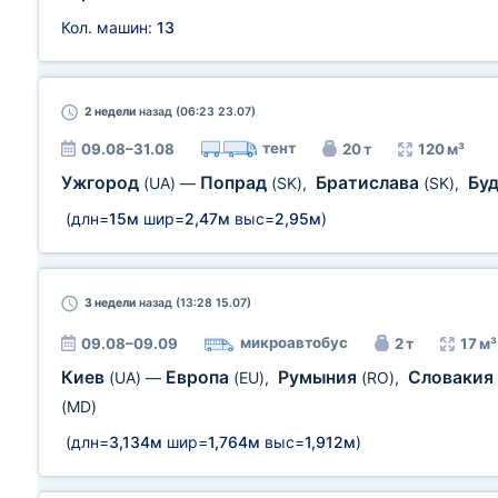
Кол. машин:
13
2 недели
назад (06:23 23.07)
тент
09.08–31.08
20 т
120 м³
Ужгород
Попрад
Братислава
Бу
(UA)
—
(SK)
,
(SK)
,
(длн=
15м
шир=
2,47м
выс=
2,95м
)
3 недели
назад (13:28 15.07)
микроавтобус
09.08–09.09
2 т
17 м³
Киев
Европа
Румыния
Словакия
(UA)
—
(EU)
,
(RO)
,
(MD)
(длн=
3,134м
шир=
1,764м
выс=
1,912м
)