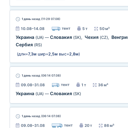
1 день
назад (11:29 07.08)
тент
10.08–14.08
5 т
50 м³
Украина
Словакия
Чехия
Венгр
(UA)
—
(SK)
,
(CZ)
,
Сербия
(RS)
(длн=
7,3м
шир=
2,5м
выс=
2,8м
)
1 день
назад (06:14 07.08)
тент
09.08–31.08
1 т
36 м³
Украина
Словакия
(UA)
—
(SK)
1 день
назад (06:14 07.08)
тент
09.08–31.08
20 т
86 м³