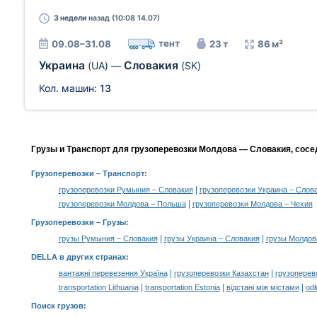
3 недели
назад (10:08 14.07)
тент
09.08–31.08
23 т
86 м³
Украина
Словакия
(UA)
—
(SK)
Кол. машин:
13
Грузы и Транспорт для грузоперевозки Молдова — Словакия, сосе
Грузоперевозки
– Транспорт:
|
грузоперевозки Румыния – Словакия
грузоперевозки Украина – Слов
|
грузоперевозки Молдова – Польша
грузоперевозки Молдова – Чехия
Грузоперевозки –
Грузы
:
|
|
грузы Румыния – Словакия
грузы Украина – Словакия
грузы Молдов
DELLA в других странах
:
|
|
вантажні перевезення Україна
грузоперевозки Казахстан
грузоперев
|
|
|
transportation Lithuania
transportation Estonia
відстані між містами
odl
Поиск грузов
: