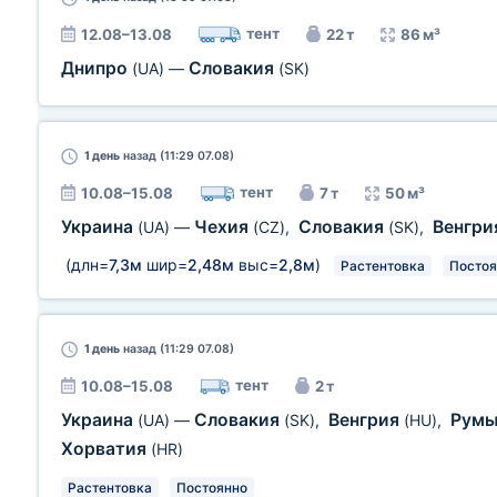
тент
12.08–13.08
22 т
86 м³
Днипро
Словакия
(UA)
—
(SK)
1 день
назад (11:29 07.08)
тент
10.08–15.08
7 т
50 м³
Украина
Чехия
Словакия
Венгр
(UA)
—
(CZ)
,
(SK)
,
(длн=
7,3м
шир=
2,48м
выс=
2,8м
)
Растентовка
Постоя
1 день
назад (11:29 07.08)
тент
10.08–15.08
2 т
Украина
Словакия
Венгрия
Рум
(UA)
—
(SK)
,
(HU)
,
Хорватия
(HR)
Растентовка
Постоянно