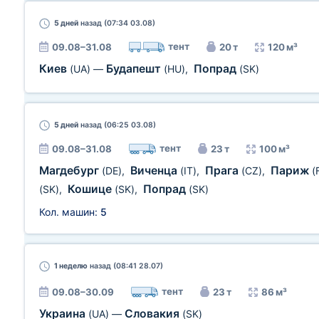
5 дней
назад (07:34 03.08)
тент
09.08–31.08
20 т
120 м³
Киев
Будапешт
Попрад
(UA)
—
(HU)
,
(SK)
5 дней
назад (06:25 03.08)
тент
09.08–31.08
23 т
100 м³
Магдебург
Виченца
Прага
Париж
(DE)
,
(IT)
,
(CZ)
,
(
Кошице
Попрад
(SK)
,
(SK)
,
(SK)
Кол. машин:
5
1 неделю
назад (08:41 28.07)
тент
09.08–30.09
23 т
86 м³
Украина
Словакия
(UA)
—
(SK)