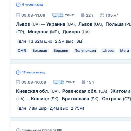
6 часов
назад
тент
09.08–11.08
22 т
105 м³
Львов
Украина
Львов
Польша
(UA)
—
(UA)
,
(UA)
,
(PL
Молдова
Днипро
(TR)
,
(MD)
,
(UA)
(длн=
13,62м
шир=
2,5м
выс=
3м
)
CMR
Боковая
Верхняя
Полуприцеп
Штора
Мега
12 часов
назад
тент
09.08–10.08
15 т
Киевская обл.
Ровенская обл.
Житомир
(UA)
,
(UA)
,
Кошице
Братислава
Острава
(UA)
—
(SK)
,
(SK)
,
(CZ
(длн=
7,8м
шир=
2,4м
выс=
2,75м
)
1 день
назад (13:59 07.08)