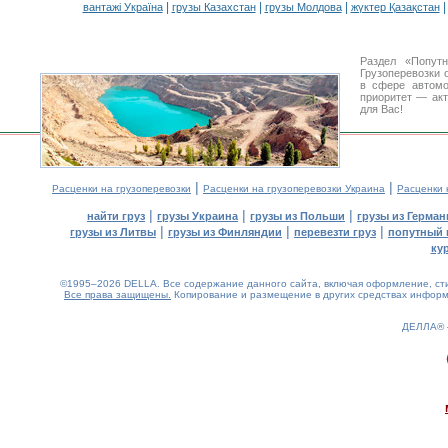
|
|
|
вантажі Україна
грузы Казахстан
грузы Молдова
жүктер Қазақстан
Раздел «Попут
Грузоперевозки 
в сфере автом
приоритет — акт
для Вас!
|
|
Расценки на грузоперевозки
Расценки на грузоперевозки Украина
Расценки 
|
|
|
найти груз
грузы Украина
грузы из Польши
грузы из Герман
|
|
|
грузы из Литвы
грузы из Финляндии
перевезти груз
попутный 
ку
©1995–2026 DELLA. Все содержание данного сайта, включая оформление, стил
Все права защищены.
Копирование и размещение в других средствах информа
ДЕЛЛА®
0.19(aws3)
090826-01:42:34