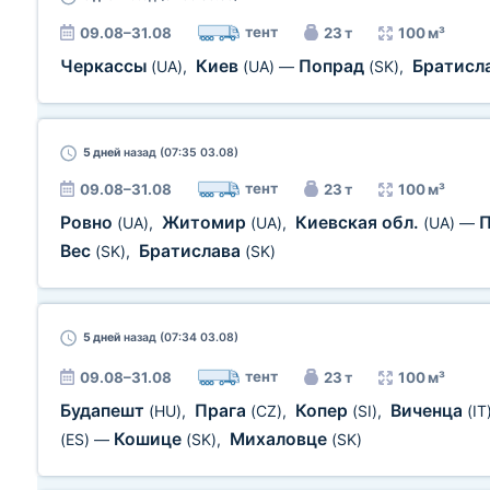
тент
09.08–31.08
23 т
100 м³
Черкассы
Киев
Попрад
Братисл
(UA)
,
(UA)
—
(SK)
,
5 дней
назад (07:35 03.08)
тент
09.08–31.08
23 т
100 м³
Ровно
Житомир
Киевская обл.
(UA)
,
(UA)
,
(UA)
—
Вес
Братислава
(SK)
,
(SK)
5 дней
назад (07:34 03.08)
тент
09.08–31.08
23 т
100 м³
Будапешт
Прага
Копер
Виченца
(HU)
,
(CZ)
,
(SI)
,
(IT
Кошице
Михаловце
(ES)
—
(SK)
,
(SK)