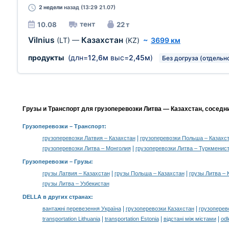
2 недели
назад (13:29 21.07)
тент
10.08
22 т
Vilnius
Казахстан
(LT)
—
(KZ)
~
3699 км
продукты
(длн=
12,6м
выс=
2,45м
)
Без догруза (отдельн
Грузы и Транспорт для грузоперевозки Литва — Казахстан, соседн
Грузоперевозки
– Транспорт:
|
грузоперевозки Латвия – Казахстан
грузоперевозки Польша – Казахс
|
грузоперевозки Литва – Монголия
грузоперевозки Литва – Туркменис
Грузоперевозки –
Грузы
:
|
|
грузы Латвия – Казахстан
грузы Польша – Казахстан
грузы Литва – 
грузы Литва – Узбекистан
DELLA в других странах
:
|
|
вантажні перевезення Україна
грузоперевозки Казахстан
грузоперев
|
|
|
transportation Lithuania
transportation Estonia
відстані між містами
odl