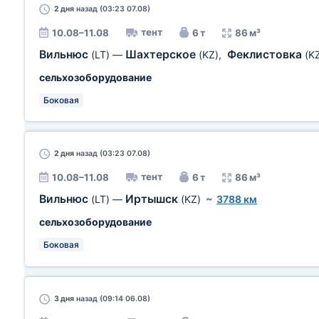
2 дня
назад (03:23 07.08)
тент
10.08–11.08
6 т
86 м³
Вильнюс
Шахтерское
Феклистовка
(LT)
—
(KZ)
,
(K
сельхозоборудование
Боковая
2 дня
назад (03:23 07.08)
тент
10.08–11.08
6 т
86 м³
Вильнюс
Иртышск
(LT)
—
(KZ)
~
3788 км
сельхозоборудование
Боковая
3 дня
назад (09:14 06.08)