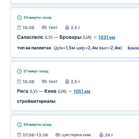
24 минуты
назад
тент
10.08
2,5 т
Саласпилс
Бровары
(LV)
—
(UA)
~
1031 км
тнп на паллетах
(длн=
1,5м
шир=
2,4м
выс=
2,4м
)
Боков
27 минут
назад
тент
10.08
2,5 т
Рига
Киев
(LV)
—
(UA)
~
1051 км
стройматериалы
34 минуты
назад
цистерна хим.
07.08–13.08
24 т