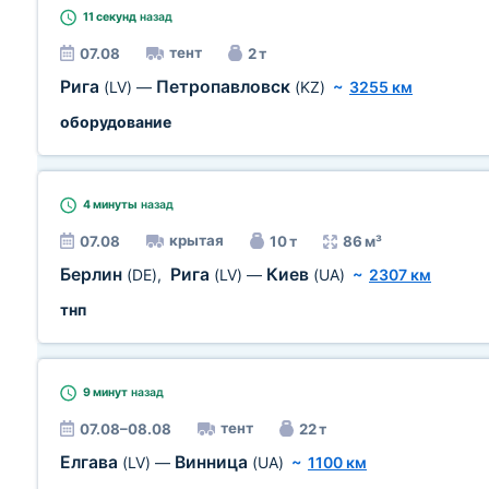
11 секунд
назад
тент
07.08
2 т
Рига
Петропавловск
(LV)
—
(KZ)
~
3255 км
оборудование
4 минуты
назад
крытая
07.08
10 т
86 м³
Берлин
Рига
Киев
(DE)
,
(LV)
—
(UA)
~
2307 км
тнп
9 минут
назад
тент
07.08–08.08
22 т
Елгава
Винница
(LV)
—
(UA)
~
1100 км