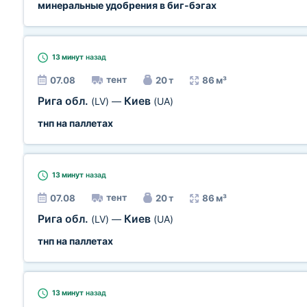
минеральные удобрения в биг-бэгах
13 минут
назад
тент
07.08
20 т
86 м³
Рига обл.
Киев
(LV)
—
(UA)
тнп на паллетах
13 минут
назад
тент
07.08
20 т
86 м³
Рига обл.
Киев
(LV)
—
(UA)
тнп на паллетах
13 минут
назад