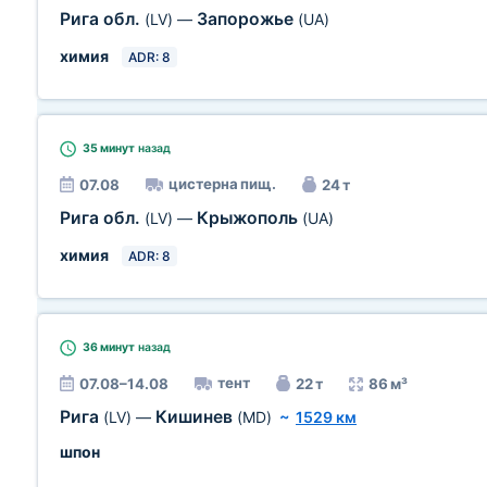
Рига обл.
Запорожье
(LV)
—
(UA)
химия
ADR: 8
35 минут
назад
цистерна пищ.
07.08
24 т
Рига обл.
Крыжополь
(LV)
—
(UA)
химия
ADR: 8
36 минут
назад
тент
07.08–14.08
22 т
86 м³
Рига
Кишинев
(LV)
—
(MD)
~
1529 км
шпон