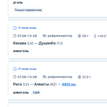
уголь
Только перевозчик
17 часов
назад
рефрижератор
07.08–13.08
20 т
+10 C
Кекава
Душанбе
(LV)
—
(TJ)
алкоголь
17 часов
назад
рефрижератор
07.08–13.08
21,5 т
Рига
Алматы
(LV)
—
(KZ)
~
4905 км
алкоголь
CMR