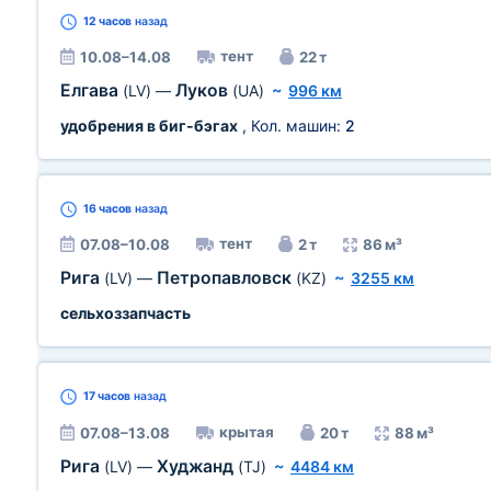
12 часов
назад
тент
10.08–14.08
22 т
Елгава
Луков
(LV)
—
(UA)
~
996 км
удобрения в биг-бэгах
, Кол. машин:
2
16 часов
назад
тент
07.08–10.08
2 т
86 м³
Рига
Петропавловск
(LV)
—
(KZ)
~
3255 км
сельхоззапчасть
17 часов
назад
крытая
07.08–13.08
20 т
88 м³
Рига
Худжанд
(LV)
—
(TJ)
~
4484 км