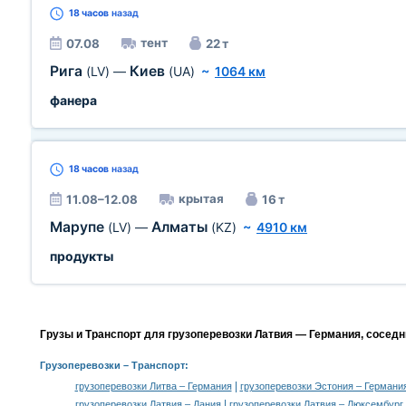
18 часов
назад
тент
07.08
22 т
Рига
Киев
(LV)
—
(UA)
~
1064 км
фанера
18 часов
назад
крытая
11.08–12.08
16 т
Марупе
Алматы
(LV)
—
(KZ)
~
4910 км
продукты
Грузы и Транспорт для грузоперевозки Латвия — Германия, соседн
Грузоперевозки
– Транспорт:
|
грузоперевозки Литва – Германия
грузоперевозки Эстония – Германи
|
грузоперевозки Латвия – Дания
грузоперевозки Латвия – Люксембург