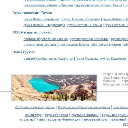
|
|
грузоперевозки Латвия – Франция
грузоперевозки Латвия – Чехия
гр
Грузоперевозки –
Грузы
:
|
|
грузы Литва – Германия
грузы Эстония – Германия
грузы Латвия – 
|
|
грузы Латвия – Нидерланды
грузы Латвия – Польша
грузы Латвия –
DELLA в других странах
:
|
|
вантажні перевезення Україна
грузоперевозки Казахстан
грузоперев
|
|
|
transportation Lithuania
transportation Estonia
відстані між містами
odl
Поиск грузов
:
|
|
|
вантажі Україна
грузы Казахстан
грузы Молдова
жүктер Қазақстан
Раздел «Поиск г
года. Наша мис
Украина — Укра
Благодарим за и
|
|
Расценки на грузоперевозки
Расценки на грузоперевозки Украина
Расценки 
|
|
|
найти груз
грузы Украина
грузы из Польши
грузы из Герман
|
|
|
грузы из Литвы
грузы из Финляндии
перевезти груз
попутный 
ку