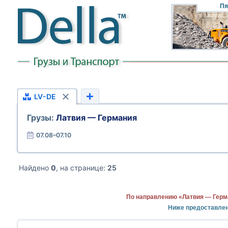
Пя
LV-DE
Грузы:
Латвия — Германия
07.08–07.10
Найдено
0
, на странице:
25
По направлению «Латвия — Герм
Ниже предоставлен