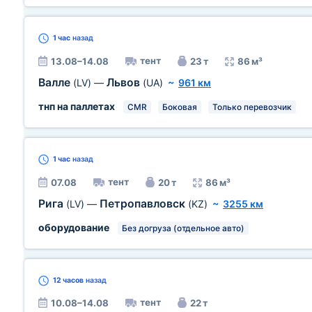
1 час
назад
тент
13.08–14.08
23 т
86 м³
Валле
Львов
(LV)
—
(UA)
~
961 км
тнп на паллетах
CMR
Боковая
Только перевозчик
1 час
назад
тент
07.08
20 т
86 м³
Рига
Петропавловск
(LV)
—
(KZ)
~
3255 км
оборудование
Без догруза (отдельное авто)
12 часов
назад
тент
10.08–14.08
22 т