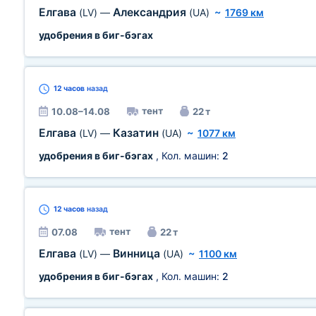
Елгава
Александрия
(LV)
—
(UA)
~
1769 км
удобрения в биг-бэгах
12 часов
назад
тент
10.08–14.08
22 т
Елгава
Казатин
(LV)
—
(UA)
~
1077 км
удобрения в биг-бэгах
, Кол. машин:
2
12 часов
назад
тент
07.08
22 т
Елгава
Винница
(LV)
—
(UA)
~
1100 км
удобрения в биг-бэгах
, Кол. машин:
2