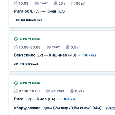
тент
10.08
20 т
86 м³
Рига обл.
Киев
(LV)
—
(UA)
тнп на паллетах
19 минут
назад
тент
10.08–30.08
0,5 т
Вентспилс
Кишинев
(LV)
—
(MD)
~
1667 км
личные вещи
19 минут
назад
крытая
07.08–10.08
0,21 т
Рига
Киев
(LV)
—
(UA)
~
1064 км
оборудование
(длн=
1,2м
шир=
0,8м
выс=
0,94м
)
Догру