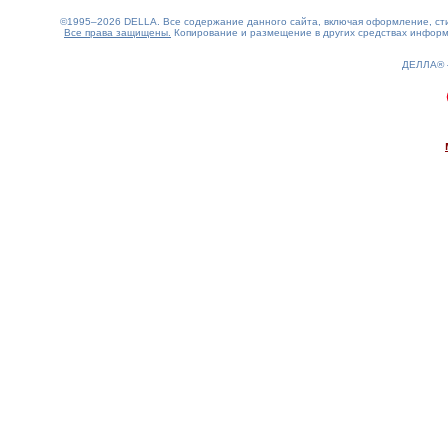
©1995–2026 DELLA. Все содержание данного сайта, включая оформление, стил
Все права защищены.
Копирование и размещение в других средствах информа
ДЕЛЛА®
0.19(aws3)
070826-09:50:37