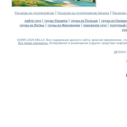
|
|
Расценки на грузоперевозки
Расценки на грузоперевозки Украина
Расценки 
|
|
|
найти груз
грузы Украина
грузы из Польши
грузы из Герман
|
|
|
грузы из Литвы
грузы из Финляндии
перевезти груз
попутный 
ку
©1995–2026 DELLA. Все содержание данного сайта, включая оформление, стил
Все права защищены.
Копирование и размещение в других средствах информа
ДЕЛЛА®
0.15(aws2)
090826-11:26:30