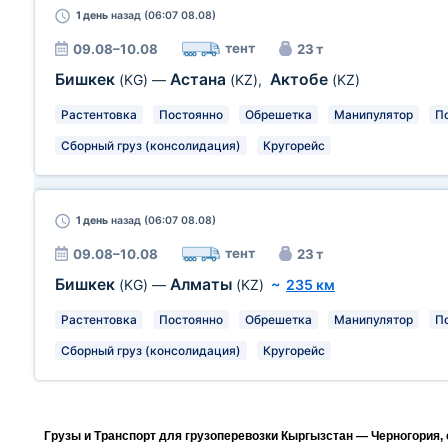
1 день
назад (06:07 08.08)
тент
09.08–10.08
23 т
Бишкек
Астана
Актобе
(KG)
—
(KZ)
,
(KZ)
Растентовка
Постоянно
Обрешетка
Манипулятор
П
Сборный груз (консолидация)
Кругорейс
1 день
назад (06:07 08.08)
тент
09.08–10.08
23 т
Бишкек
Алматы
(KG)
—
(KZ)
~
235 км
Растентовка
Постоянно
Обрешетка
Манипулятор
П
Сборный груз (консолидация)
Кругорейс
Грузы и Транспорт для грузоперевозки Кыргызстан — Черногория,