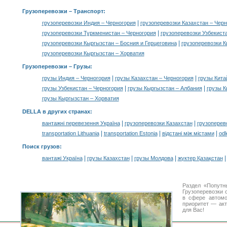
Грузоперевозки
– Транспорт:
|
грузоперевозки Индия – Черногория
грузоперевозки Казахстан – Чер
|
грузоперевозки Туркменистан – Черногория
грузоперевозки Узбекист
|
грузоперевозки Кыргызстан – Босния и Герцеговина
грузоперевозки 
грузоперевозки Кыргызстан – Хорватия
Грузоперевозки –
Грузы
:
|
|
грузы Индия – Черногория
грузы Казахстан – Черногория
грузы Кита
|
|
грузы Узбекистан – Черногория
грузы Кыргызстан – Албания
грузы К
грузы Кыргызстан – Хорватия
DELLA в других странах
:
|
|
вантажні перевезення Україна
грузоперевозки Казахстан
грузоперев
|
|
|
transportation Lithuania
transportation Estonia
відстані між містами
odl
Поиск грузов
:
|
|
|
вантажі Україна
грузы Казахстан
грузы Молдова
жүктер Қазақстан
Раздел «Попутн
Грузоперевозки 
в сфере автом
приоритет — акт
для Вас!