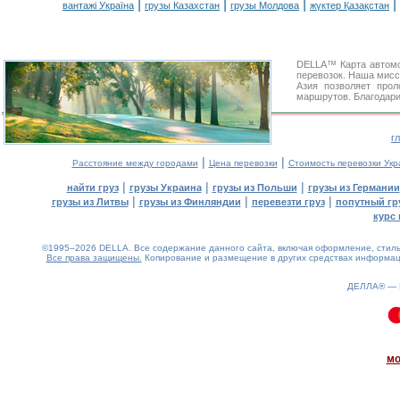
|
|
|
|
вантажі Україна
грузы Казахстан
грузы Молдова
жүктер Қазақстан
DELLA™ Карта автомо
перевозок. Наша мисс
Азия позволяет про
маршрутов. Благодари
г
|
|
Расстояние между городами
Цена перевозки
Стоимость перевозки Укр
|
|
|
найти груз
грузы Украина
грузы из Польши
грузы из Германии
|
|
|
грузы из Литвы
грузы из Финляндии
перевезти груз
попутный гр
курс 
©1995–2026 DELLA. Все содержание данного сайта, включая оформление, стиль 
Все права защищены.
Копирование и размещение в других средствах информаци
ДЕЛЛА® —
0.09(aws4)
080826-15:25:54
мо