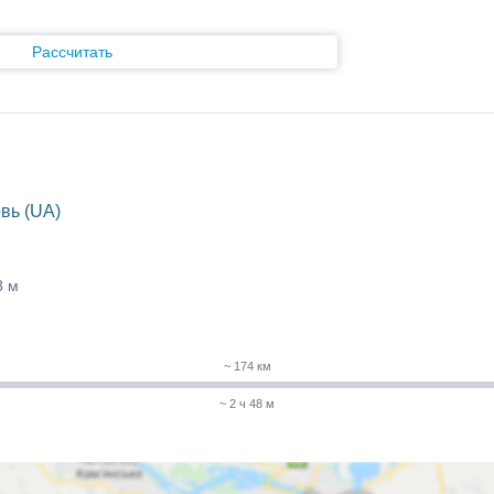
Рассчитать
вь (UA)
8 м
~ 174 км
~ 2 ч 48 м