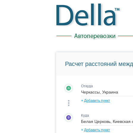
Расчет расстояний межд
Откуда
A
+
Добавить пункт
Куда
B
+
Добавить пункт