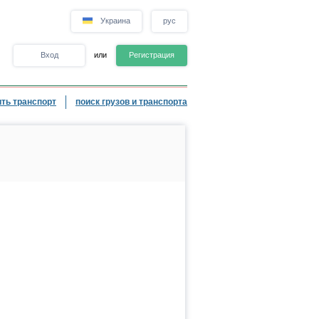
Украина
рус
Вход
или
Регистрация
ть транспорт
поиск грузов и транспорта