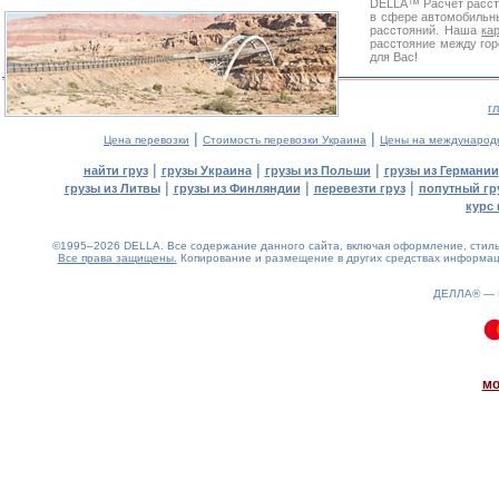
DELLA™
Расчет расс
в сфере автомобиль
расстояний. Наша
ка
расстояние между гор
для Вас!
г
|
|
Цена перевозки
Стоимость перевозки Украина
Цены на международ
|
|
|
найти груз
грузы Украина
грузы из Польши
грузы из Германии
|
|
|
грузы из Литвы
грузы из Финляндии
перевезти груз
попутный гр
курс 
©1995–2026 DELLA. Все содержание данного сайта, включая оформление, стиль 
Все права защищены.
Копирование и размещение в других средствах информаци
ДЕЛЛА® —
0.13(aws3)
080826-09:20:05
мо