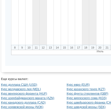
8
9
10
11
12
13
14
15
16
17
18
19
20
21
Июль
Еще курсы валют:
Курс доллара США (USD)
Курс евро (EUR)
Курс молдавского лея (MDL)
Курс казахского тенге (KZT)
Курс венгерского форинта (HUF)
Курс фунта стерлингов (GBP)
Курс азербайджанского маната (AZN)
Курс киргизского сома (KGS)
Курс канадского доллара (CAD)
Курс швейцарского франка (CH
Курс норвежской кроны (NOK)
Курс шведской кроны (SEK)