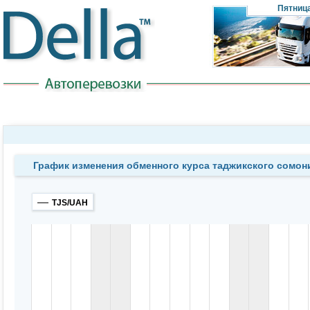
Пятниц
График изменения обменного курса таджикского сомон
TJS/UAH