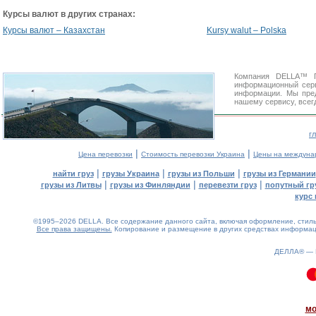
Курсы валют в других странах:
Курсы валют – Казахстан
Kursy walut – Polska
Компания DELLA™ Г
информационный сер
информации. Мы пред
нашему сервису, всег
г
|
|
Цена перевозки
Стоимость перевозки Украина
Цены на междуна
|
|
|
найти груз
грузы Украина
грузы из Польши
грузы из Германии
|
|
|
грузы из Литвы
грузы из Финляндии
перевезти груз
попутный гр
курс 
©1995–2026 DELLA. Все содержание данного сайта, включая оформление, стиль 
Все права защищены.
Копирование и размещение в других средствах информаци
ДЕЛЛА® —
2.31(aws4)
070826-11:41:02
мо