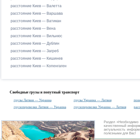
расстояние Киев — Валетта
расстояние Киев — Варшава
расстояние Киев — Ватикан
расстояние Киев — Вена
расстояние Киев — Вильнюс
расстояние Киев — Дублин
расстояние Киев — Загреб
расстояние Киев — Кишинев
расстояние Киев — Копенгаген
Свободные грузы и попутный транспорт
грузы Латвия — Украина
грузы Украина — Латвия
пои
грузоперевозки Латвия — Украина
грузоперевозки Украина — Латвия
рас
Раздел «Необходимо 
качественный информ
актуальность информа
полезными для Вас!