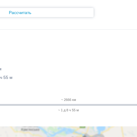
Рассчитать
м
 ч 55 м
~ 2666 км
~ 1 д 8 ч 55 м