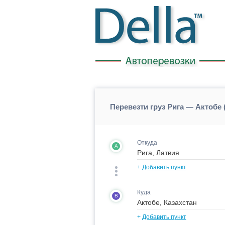
Перевезти груз Рига — Актобе 
Откуда
A
+
Добавить пункт
Куда
B
+
Добавить пункт