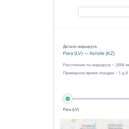
Детали маршрута:
Рига (LV) — Актобе (KZ)
Расстояние по маршруту ~
2666 к
Примерное время поездки ~
1 д 8
A
Рига (LV)