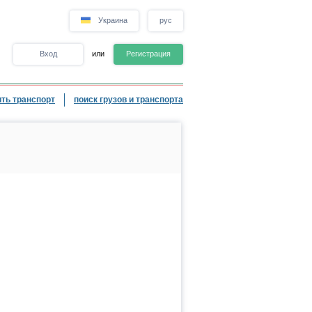
Украина
рус
Вход
или
Регистрация
ть транспорт
поиск грузов и транспорта