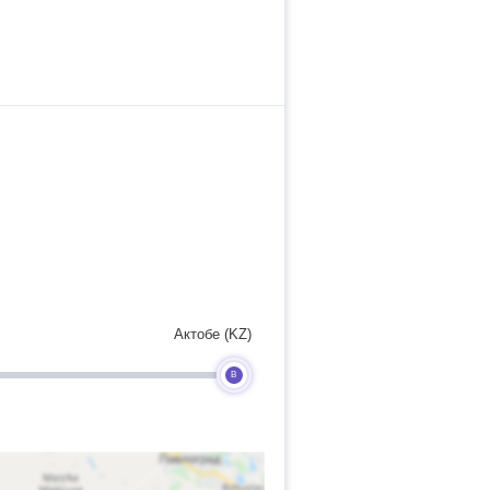
Актобе (KZ)
B