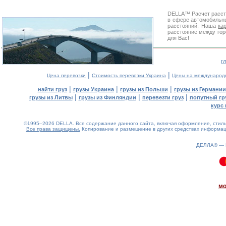
DELLA™
Расчет расс
в сфере автомобиль
расстояний. Наша
ка
расстояние между гор
для Вас!
г
|
|
Цена перевозки
Стоимость перевозки Украина
Цены на международ
|
|
|
найти груз
грузы Украина
грузы из Польши
грузы из Германии
|
|
|
грузы из Литвы
грузы из Финляндии
перевезти груз
попутный гр
курс 
©1995–2026 DELLA. Все содержание данного сайта, включая оформление, стиль 
Все права защищены.
Копирование и размещение в других средствах информаци
ДЕЛЛА® —
0.1(aws2)
060826-19:41:54
мо