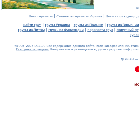
г
|
|
Цена перевозки
Стоимость перевозки Украина
Цены на международ
|
|
|
найти груз
грузы Украина
грузы из Польши
грузы из Германии
|
|
|
грузы из Литвы
грузы из Финляндии
перевезти груз
попутный гр
курс 
©1995–2026 DELLA. Все содержание данного сайта, включая оформление, стиль 
Все права защищены.
Копирование и размещение в других средствах информаци
ДЕЛЛА® —
0.14(aws4)
070826-07:01:08
мо