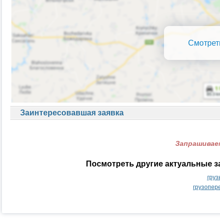
Смотрет
Заинтересовавшая заявка
Запрашиваем
Посмотреть другие актуальные з
груз
грузопер