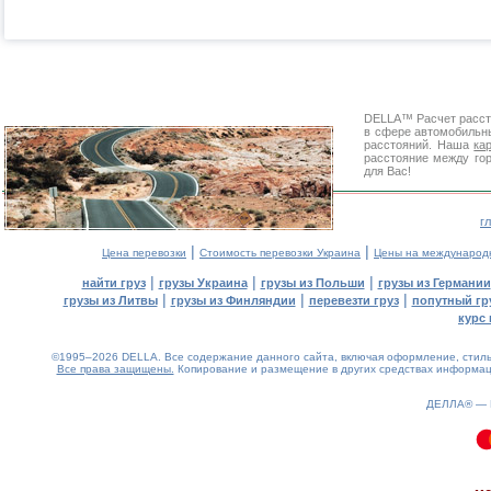
DELLA™
Расчет расс
в сфере автомобиль
расстояний. Наша
ка
расстояние между го
для Вас!
г
|
|
Цена перевозки
Стоимость перевозки Украина
Цены на международ
|
|
|
найти груз
грузы Украина
грузы из Польши
грузы из Германии
|
|
|
грузы из Литвы
грузы из Финляндии
перевезти груз
попутный гр
курс 
©1995–2026 DELLA. Все содержание данного сайта, включая оформление, стиль 
Все права защищены.
Копирование и размещение в других средствах информаци
ДЕЛЛА® —
0.11(aws4)
090826-08:54:07