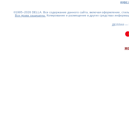
курс 
©1995–2026 DELLA. Все содержание данного сайта, включая оформление, стиль 
Все права защищены.
Копирование и размещение в других средствах информаци
ДЕЛЛА® —
0.2(aws3)
070826-20:39:15
мо