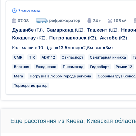
7 часов
назад
рефрижератор
07.08
24 т
105 м³
Душанбе
Самарканд
Ташкент
Наво
(TJ)
,
(UZ)
,
(UZ)
,
Кокшетау
Петропавловск
Актобе
(KZ)
,
(KZ)
,
(KZ)
Кол. машин:
10
(длн=
13,5м
шир=
2,5м
выс=
3м
)
CMR
TIR
ADR: 12
Санпаспорт
Санитарная книжка
Т
Верхняя
Ежедневно
Пневмоход
Гидроборт
Ремни 12
Мега
Погрузка в любом городе региона
Сборный груз (конс
Терморегистратор
Ещё расстояния из Киева, Киевская область