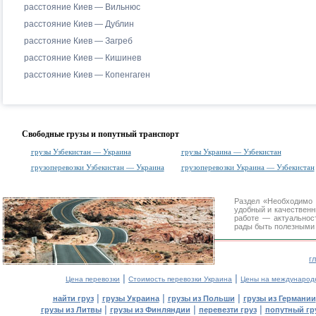
расстояние Киев — Вильнюс
расстояние Киев — Дублин
расстояние Киев — Загреб
расстояние Киев — Кишинев
расстояние Киев — Копенгаген
Свободные грузы и попутный транспорт
грузы Узбекистан — Украина
грузы Украина — Узбекистан
грузоперевозки Узбекистан — Украина
грузоперевозки Украина — Узбекистан
Раздел «Необходимо 
удобный и качествен
работе — актуальнос
рады быть полезными 
г
|
|
Цена перевозки
Стоимость перевозки Украина
Цены на международ
|
|
|
найти груз
грузы Украина
грузы из Польши
грузы из Германии
|
|
|
грузы из Литвы
грузы из Финляндии
перевезти груз
попутный гр