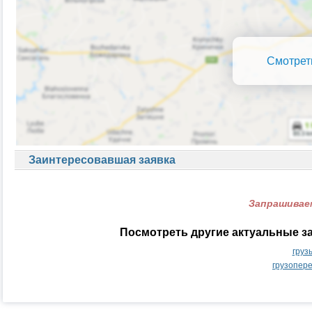
Смотрет
Заинтересовавшая заявка
Запрашиваем
Посмотреть другие актуальные з
груз
грузопер