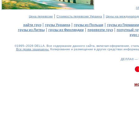
г
|
|
Цена перевозки
Стоимость перевозки Украина
Цены на международ
|
|
|
найти груз
грузы Украина
грузы из Польши
грузы из Германии
|
|
|
грузы из Литвы
грузы из Финляндии
перевезти груз
попутный гр
курс 
©1995–2026 DELLA. Все содержание данного сайта, включая оформление, стиль 
Все права защищены.
Копирование и размещение в других средствах информаци
ДЕЛЛА® —
0.1(aws2)
090826-11:12:23
мо