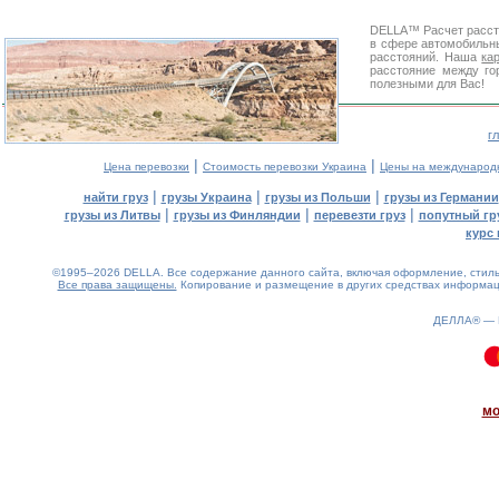
DELLA™
Расчет расс
в сфере автомобиль
расстояний. Наша
ка
расстояние между го
полезными для Вас!
г
|
|
Цена перевозки
Стоимость перевозки Украина
Цены на международ
|
|
|
найти груз
грузы Украина
грузы из Польши
грузы из Германии
|
|
|
грузы из Литвы
грузы из Финляндии
перевезти груз
попутный гр
курс 
©1995–2026 DELLA. Все содержание данного сайта, включая оформление, стиль 
Все права защищены.
Копирование и размещение в других средствах информаци
ДЕЛЛА® —
0.09(aws3)
080826-17:16:15
мо